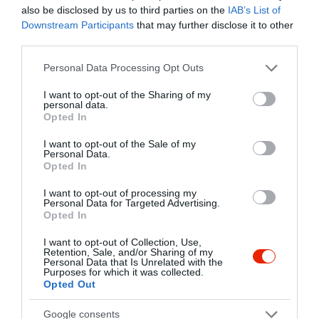
természetes terméket felhasználni.
Kapcsolat
also be disclosed by us to third parties on the
IAB’s List of
Süteményeink összeállításánál
Downstream Participants
that may further disclose it to other
2016 Leányfalu, Móricz Zsigmond út 136.
hagyományos receptúrákból, főzött
third parties.
krémekkel dolgozunk. Munkáink során
+36 26 383 283
Please note that this website/app uses one or more Google
a kézművesség tradícióit követjük.
Personal Data Processing Opt Outs
services and may gather and store information including but
p-jkft.cukruz@t-online.hu
not limited to your visit or usage behaviour. You may click to
I want to opt-out of the Sharing of my
http://profisuti.hu/
personal data.
grant or deny consent to Google and its third-party tags to
Opted In
use your data for below specified purposes in below Google
https://www.facebook.com/dunateraszcukraszda
consent section.
I want to opt-out of the Sale of my
Personal Data.
Opted In
I want to opt-out of processing my
Personal Data for Targeted Advertising.
Opted In
I want to opt-out of Collection, Use,
Retention, Sale, and/or Sharing of my
Probléma jelentése
Te vagy a tulajdonos?
Personal Data that Is Unrelated with the
Purposes for which it was collected.
Opted Out
Google consents