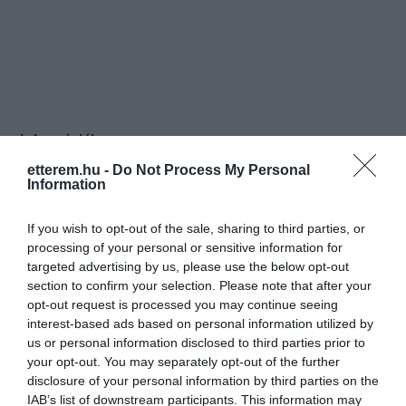
Információk
etterem.hu -
Do Not Process My Personal
Nyitvatartás:
Ma: 10:00 - 17:00
Mutass többet
Information
Elfogadott kártyák:
If you wish to opt-out of the sale, sharing to third parties, or
Felszereltség:
Terasz, Parkoló
processing of your personal or sensitive information for
targeted advertising by us, please use the below opt-out
Rólunk:
Ízletes süteményeink ízvilágát a jó
section to confirm your selection. Please note that after your
minőségű alapanyagok, a tradicionális
opt-out request is processed you may continue seeing
receptek és cukrászaink felkészült
interest-based ads based on personal information utilized by
szakmai munkája biztosítja.
us or personal information disclosed to third parties prior to
Mutass többet
Alapanyagainkat megbízható forrásból
your opt-out. You may separately opt-out of the further
szerezzük be, törekszünk minél
disclosure of your personal information by third parties on the
nagyobb mértékben hazai és
IAB’s list of downstream participants. This information may