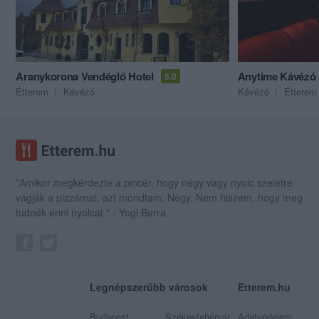
Aranykorona Vendéglő Hotel
Anytime Kávézó 
5.0
Étterem
Kávézó
Kávézó
Étterem
"Amikor megkérdezte a pincér, hogy négy vagy nyolc szeletre
vágják a pizzámat, azt mondtam; Négy. Nem hiszem, hogy meg
tudnék enni nyolcat." - Yogi Berra
Legnépszerűbb városok
Etterem.hu
Budapest
Székesfehérvár
Adatvédelem