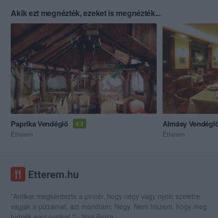
Akik ezt megnézték, ezeket is megnézték...
Paprika Vendéglő
Almásy Vendégl
4.3
Étterem
Étterem
"Amikor megkérdezte a pincér, hogy négy vagy nyolc szeletre
vágják a pizzámat, azt mondtam; Négy. Nem hiszem, hogy meg
tudnék enni nyolcat." - Yogi Berra