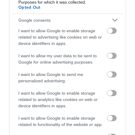
Purposes for which it was collected.
1
1
Opted Out
Összesen 3
Google consents
I want to allow Google to enable storage
related to advertising like cookies on web or
Ez a hely egy $-jellel minősíti
device identifiers in apps.
magát a guglin, tehát
olcsónak. Ezzel szemben egy
I want to allow my user data to be sent to
Google for online advertising purposes.
gombóc fagyi 350 forint, egy
Kuhn Richard
torta 790, egy szendvics 1.190
2021. Szeptember 7.
I want to allow Google to send me
Ft. Amúgy is sunyi üzlet: az
personalized advertising.
utcai reklámfelületükön árak
nincsenek, pedig van
I want to allow Google to enable storage
teraszuk. Be kell menni az
related to analytics like cookies on web or
üzletbe ahhoz, hogy némi
device identifiers in apps.
keresgélés árán megtaláld az
I want to allow Google to enable storage
árjegyzéket. Éppen csak
related to functionality of the website or app.
annyira észrevehető, hogy ne