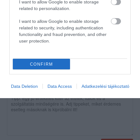
kaphassanak bírságot. Meleg
I want to allow Google to enable storage
ételt én nem láttam itt, a
related to personalization.
sokféle fagyi között egy sincs,
I want to allow Google to enable storage
ami cukomentes lenne.
related to security, including authentication
Figyelmes üzletpolitika...
functionality and fraud prevention, and other
Nem ajánlom.
user protection.
Jelentés
CONFIRM
Értékeld Te is!
Data Deletion
Data Access
Adatkezelési tájékoztató