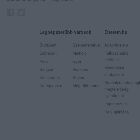
Legnépszerűbb városok
Etterem.hu
Budapest
Székesfehérvár
Adatvédelem
Debrecen
Miskolc
Felhasználási
feltételek
Pécs
Győr
Moderálási
Szeged
Veszprém
szabályzat
Kecskemét
Sopron
Akadálymentességi
Nyíregyháza
Még több város
megfelelőségi
nyilatkozat
Impresszum
Hely ajánlása