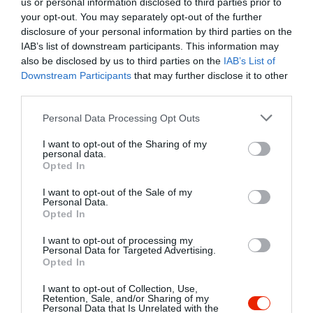
us or personal information disclosed to third parties prior to
your opt-out. You may separately opt-out of the further
disclosure of your personal information by third parties on the
IAB’s list of downstream participants. This information may
also be disclosed by us to third parties on the
IAB’s List of
Downstream Participants
that may further disclose it to other
third parties.
Please note that this website/app uses one or more Google
Personal Data Processing Opt Outs
services and may gather and store information including but
not limited to your visit or usage behaviour. You may click to
I want to opt-out of the Sharing of my
personal data.
grant or deny consent to Google and its third-party tags to
Opted In
use your data for below specified purposes in below Google
consent section.
I want to opt-out of the Sale of my
Personal Data.
Opted In
Értékelések
Értékeld Te is
I want to opt-out of processing my
Personal Data for Targeted Advertising.
5
2
3.7
Opted In
4
0
3
I want to opt-out of Collection, Use,
0
Retention, Sale, and/or Sharing of my
2
0
Personal Data that Is Unrelated with the