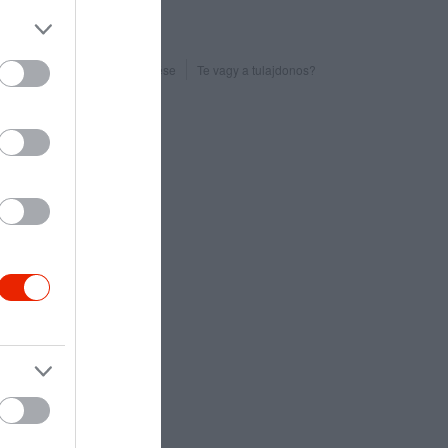
Probléma jelentése
Te vagy a tulajdonos?