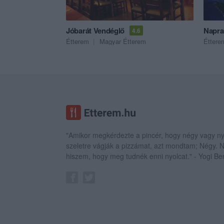
Jóbarát Vendéglő
Napra
4.6
Étterem
Magyar Étterem
Éttere
"Amikor megkérdezte a pincér, hogy négy vagy ny
szeletre vágják a pizzámat, azt mondtam; Négy.
hiszem, hogy meg tudnék enni nyolcat." - Yogi Be