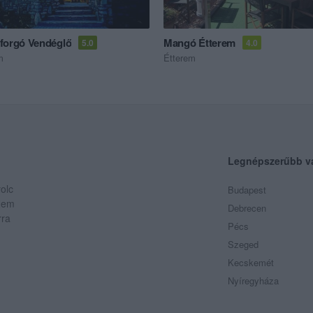
forgó Vendéglő
Mangó Étterem
5.0
4.0
m
Étterem
Legnépszerűbb v
olc
Budapest
 Nem
Debrecen
rra
Pécs
Szeged
Kecskemét
Nyíregyháza