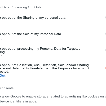
l nagyon is régi, hiszen több mint 100 évre visszamenőleg
l Data Processing Opt Outs
éház, vendéglő működött, majd bezárták és többé már nem
. Később lakóházként használták, majd üresen állt és a
o opt-out of the Sharing of my personal data.
leromlott.
In
 Zöld Elefánt tulajdonosa az étterem bővítésén,
o opt-out of the Sale of my Personal Data.
n az egykori fogadó állapotát, megvásárolta azt. Ide
In
rmet, ezzel is visszaállítva a ház rég elfeledett tradícióját.
to opt-out of processing my Personal Data for Targeted
ing.
In
o opt-out of Collection, Use, Retention, Sale, and/or Sharing
ersonal Data that Is Unrelated with the Purposes for which it
lected.
Out
consents
o allow Google to enable storage related to advertising like cookies on
evice identifiers in apps.