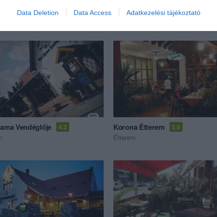
Data Deletion
Data Access
Adatkezelési tájékoztató
ék...
Mama Vendéglője
Korona Étterem
4.2
5.0
m
Étterem