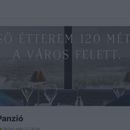
Panzió
Nyitva este 21:00-ig