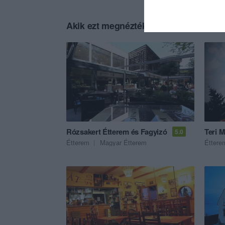
Akik ezt megnézték, ezeket is megnézt
Rózsakert Étterem és Fagyizó
Teri 
5.0
Étterem
Magyar Étterem
Éttere