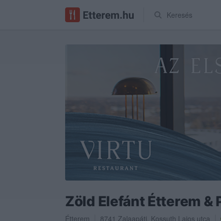
Keresés
Zöld Elefánt Étterem & 
Étterem
8741
Zalaapáti
,
Kossuth Lajos utca