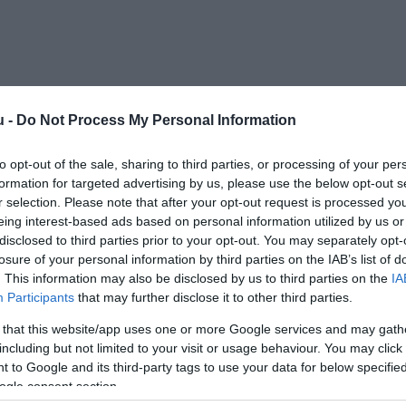
u -
Do Not Process My Personal Information
Kap
to opt-out of the sale, sharing to third parties, or processing of your per
formation for targeted advertising by us, please use the below opt-out s
Mutass többet
Nyitva
r selection. Please note that after your opt-out request is processed y
eing interest-based ads based on personal information utilized by us or
disclosed to third parties prior to your opt-out. You may separately opt-
ros
losure of your personal information by third parties on the IAB’s list of
. This information may also be disclosed by us to third parties on the
IA
arkoló, Kártyás fizetés
Participants
that may further disclose it to other third parties.
 that this website/app uses one or more Google services and may gath
rem – Panzió 1988-ban, Zalaapátiban nyitotta meg először
including but not limited to your visit or usage behaviour. You may click 
lőtt.Ez a családi vállalkozásban működő étterem 1998-
 to Google and its third-party tags to use your data for below specifi
költözött, elődjétől 700 m-re, így most a 75-ös főút mentén
ogle consent section.