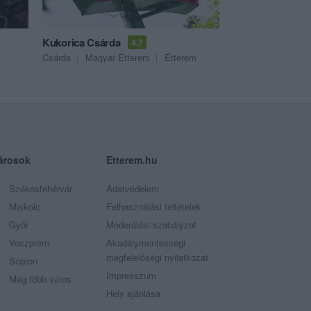
Kukorica Csárda
4.7
Csárda
Magyar Étterem
Étterem
árosok
Etterem.hu
Székesfehérvár
Adatvédelem
Miskolc
Felhasználási feltételek
Győr
Moderálási szabályzat
Veszprém
Akadálymentességi
megfelelőségi nyilatkozat
Sopron
Impresszum
Még több város
Hely ajánlása