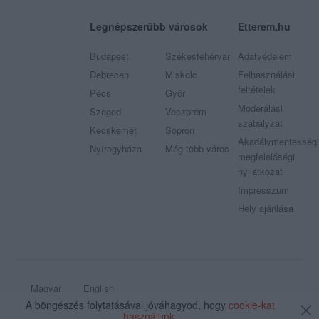
Legnépszerűbb városok
Etterem.hu
Budapest
Székesfehérvár
Adatvédelem
Debrecen
Miskolc
Felhasználási
feltételek
Pécs
Győr
Moderálási
Szeged
Veszprém
szabályzat
Kecskemét
Sopron
Akadálymentességi
Nyíregyháza
Még több város
megfelelőségi
nyilatkozat
Impresszum
Hely ajánlása
Magyar
English
A böngészés folytatásával jóváhagyod, hogy
cookie-kat
© 2009 - 2026 Etterem.hu - Minden jog fenntartva
használunk
.