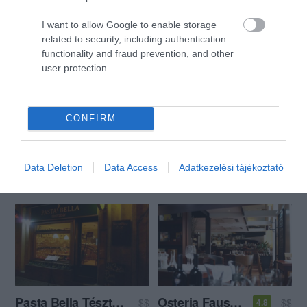
Ördögsarok söröző
Den Haag Pizzéria
$
$
3.8
3.0
I want to allow Google to enable storage
Kocsma
Sörkert
Pizzéria
related to security, including authentication
functionality and fraud prevention, and other
user protection.
CONFIRM
Kamara Kávézó
Haverok Cafe
$
$$
3.7
Data Deletion
Data Access
Adatkezelési tájékoztató
Kávézó
Kávézó
Lounge
Sport Bár
Pasta Bella Tésztabár
Osteria Fausto's
$$
$$
4.8