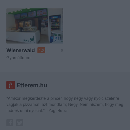
Wienerwald
$
1.0
Gyorsétterem
"Amikor megkérdezte a pincér, hogy négy vagy nyolc szeletre
vágják a pizzámat, azt mondtam; Négy. Nem hiszem, hogy meg
tudnék enni nyolcat." - Yogi Berra