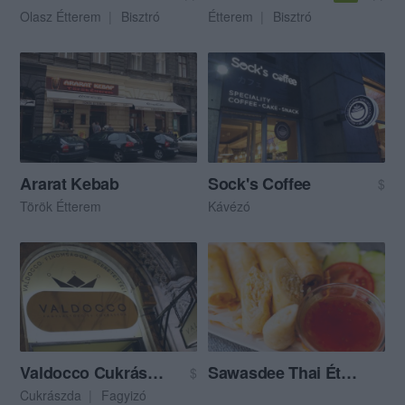
Olasz Étterem
Bisztró
Étterem
Bisztró
Ararat Kebab
Sock's Coffee
$
Török Étterem
Kávézó
Valdocco Cukrászda
Sawasdee Thai Étterem
$
Cukrászda
Fagyizó