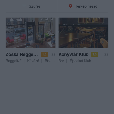
Szűrés
Térkép nézet
Zoska Reggeliző Kávézó
Könyvtár Klub
$$
$$
1.5
3.0
Reggeliző
Kávézó
Bisztró
Bár
Éjszakai Klub