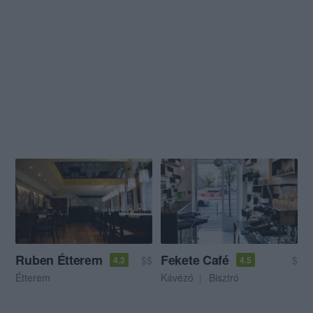
Ruben Étterem
Fekete Café
$$
$
4.3
4.5
Étterem
Kávézó
Bisztró