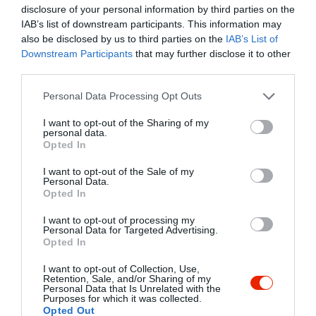
disclosure of your personal information by third parties on the
IAB’s list of downstream participants. This information may
also be disclosed by us to third parties on the
IAB’s List of
Downstream Participants
that may further disclose it to other
Kelly's Food
For Sale Pub
$$
2.3
third parties.
Sushi Étterem
Gyorsétterem
Étterem
Kocsma
Bár
Please note that this website/app uses one or more Google
Personal Data Processing Opt Outs
services and may gather and store information including but
not limited to your visit or usage behaviour. You may click to
I want to opt-out of the Sharing of my
personal data.
grant or deny consent to Google and its third-party tags to
Opted In
use your data for below specified purposes in below Google
consent section.
I want to opt-out of the Sale of my
Personal Data.
Opted In
Café Astoria Restaurant
Living Room
$$
$$
3.0
I want to opt-out of processing my
Étterem
Kávézó
Éjszakai Klub
Szórakozóhely
Personal Data for Targeted Advertising.
Opted In
I want to opt-out of Collection, Use,
Retention, Sale, and/or Sharing of my
Personal Data that Is Unrelated with the
Purposes for which it was collected.
Opted Out