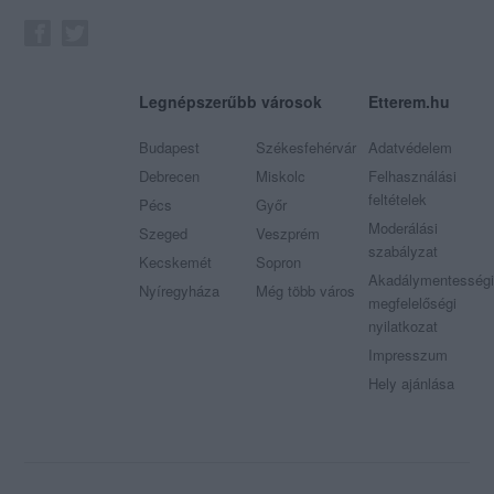
Legnépszerűbb városok
Etterem.hu
Budapest
Székesfehérvár
Adatvédelem
Debrecen
Miskolc
Felhasználási
feltételek
Pécs
Győr
Moderálási
Szeged
Veszprém
szabályzat
Kecskemét
Sopron
Akadálymentességi
Nyíregyháza
Még több város
megfelelőségi
nyilatkozat
Impresszum
Hely ajánlása