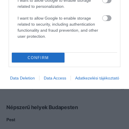
Heti legjobbak
I want to allow Google to enable storage
related to personalization.
Éttermek
Kávézók
Cukrászdák
Bárok
Szórakozóhelyek
I want to allow Google to enable storage
related to security, including authentication
functionality and fraud prevention, and other
user protection.
CONFIRM
Data Deletion
Data Access
Adatkezelési tájékoztató
Tandoori Indiai Étterem
Tortuga Étterem
Indiai Étterem
Étterem
Étterem
Magyar 
Népszerű helyek Budapesten
Pest