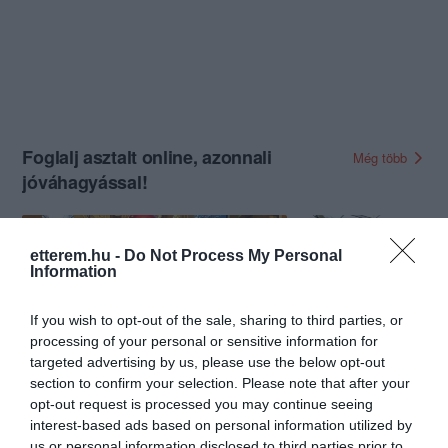
Foglalj asztalt online, azonnali
Még több
jóváhagyással!
etterem.hu -
Do Not Process My Personal
Information
If you wish to opt-out of the sale, sharing to third parties, or
processing of your personal or sensitive information for
targeted advertising by us, please use the below opt-out
section to confirm your selection. Please note that after your
Pastrami Étterem és Kávéház
MOST Kortárs Biszt
opt-out request is processed you may continue seeing
3.5
interest-based ads based on personal information utilized by
Kávézó
Étterem
Étterem
Kávézó
B
us or personal information disclosed to third parties prior to