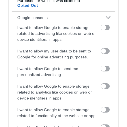
Purposes for which it was collected.
Opted Out
Kézzel válogatott gyűjtemények
Összes
Budapesten
Google consents
I want to allow Google to enable storage
related to advertising like cookies on web or
device identifiers in apps.
I want to allow my user data to be sent to
Google for online advertising purposes.
I want to allow Google to send me
personalized advertising.
Legjobb Burger
All you can eat
I want to allow Google to enable storage
A legsajtosabb, legszaftosabb
Tényleg tudni akarod, hogy 
related to analytics like cookies on web or
burgerek
tudok enni?
device identifiers in apps.
I want to allow Google to enable storage
related to functionality of the website or app.