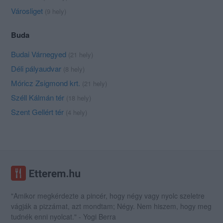
Városliget
(9 hely)
Buda
Budai Várnegyed
(21 hely)
Déli pályaudvar
(8 hely)
Móricz Zsigmond krt.
(21 hely)
Széll Kálmán tér
(18 hely)
Szent Gellért tér
(4 hely)
"Amikor megkérdezte a pincér, hogy négy vagy nyolc szeletre
vágják a pizzámat, azt mondtam; Négy. Nem hiszem, hogy meg
tudnék enni nyolcat." - Yogi Berra