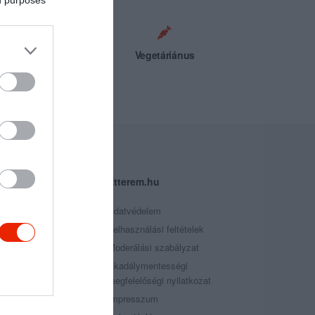
Tengeri
Vegetáriánus
árosok
Etterem.hu
Székesfehérvár
Adatvédelem
Miskolc
Felhasználási feltételek
Győr
Moderálási szabályzat
Veszprém
Akadálymentességi
megfelelőségi nyilatkozat
Sopron
Impresszum
Még több város