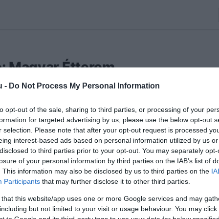
re: Magyar Étterem
u -
Do Not Process My Personal Information
Kávézók
,
Szórakozóhelyek
)
to opt-out of the sale, sharing to third parties, or processing of your per
formation for targeted advertising by us, please use the below opt-out s
r selection. Please note that after your opt-out request is processed y
eing interest-based ads based on personal information utilized by us or
et az Etterem.hu-ra
.
disclosed to third parties prior to your opt-out. You may separately opt-
losure of your personal information by third parties on the IAB’s list of
. This information may also be disclosed by us to third parties on the
IA
Participants
that may further disclose it to other third parties.
 that this website/app uses one or more Google services and may gath
Saláta
Olasz
including but not limited to your visit or usage behaviour. You may click 
 to Google and its third-party tags to use your data for below specifi