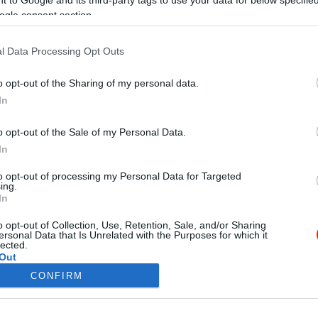
ogle consent section.
l Data Processing Opt Outs
Steak
Grill
o opt-out of the Sharing of my personal data.
In
o opt-out of the Sale of my Personal Data.
In
to opt-out of processing my Personal Data for Targeted
Legnépszerűbb v
ing.
In
olc
Budapest
o opt-out of Collection, Use, Retention, Sale, and/or Sharing
 Nem
Debrecen
ersonal Data that Is Unrelated with the Purposes for which it
rra
lected.
Pécs
Out
Szeged
CONFIRM
Kecskemét
consents
Nyíregyháza