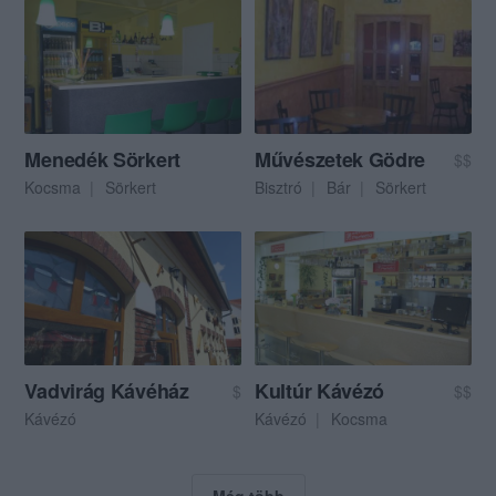
Menedék Sörkert
Művészetek Gödre
$$
Kocsma
Sörkert
Bisztró
Bár
Sörkert
Vadvirág Kávéház
Kultúr Kávézó
$
$$
Kávézó
Kávézó
Kocsma
Még több