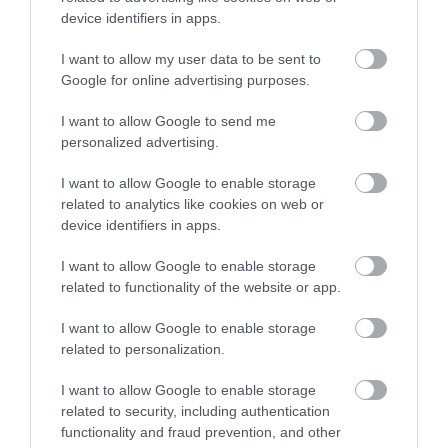
device identifiers in apps.
Malom Étterem & Bowling
Déri-Kert Vendéglő
$$
$$
4.9
Étterem
Bowling Pálya
Kávézó
Étterem
I want to allow my user data to be sent to
Google for online advertising purposes.
I want to allow Google to send me
personalized advertising.
I want to allow Google to enable storage
related to analytics like cookies on web or
device identifiers in apps.
Czibolya Cukrászda
Sirály Söröző
$
$
2.0
Cukrászda
Kávézó
Fagyizó
Kocsma
I want to allow Google to enable storage
related to functionality of the website or app.
I want to allow Google to enable storage
related to personalization.
I want to allow Google to enable storage
related to security, including authentication
functionality and fraud prevention, and other
Első Bajai Rétesház
The Riverside Pub
$
1.0