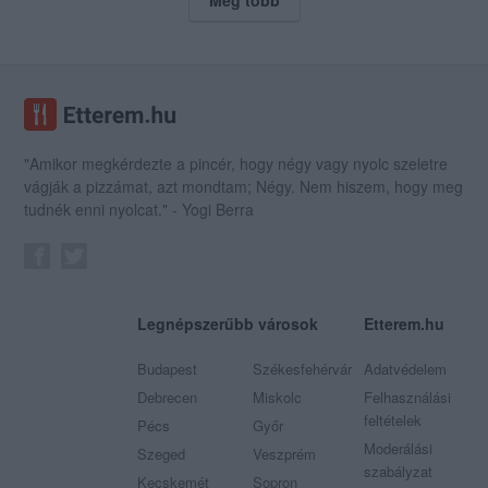
"Amikor megkérdezte a pincér, hogy négy vagy nyolc szeletre
vágják a pizzámat, azt mondtam; Négy. Nem hiszem, hogy meg
tudnék enni nyolcat." - Yogi Berra
Legnépszerűbb városok
Etterem.hu
Budapest
Székesfehérvár
Adatvédelem
Debrecen
Miskolc
Felhasználási
feltételek
Pécs
Győr
Moderálási
Szeged
Veszprém
szabályzat
Kecskemét
Sopron