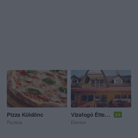
Pizza Küldönc
Vizafogó Étterem
4.6
Pizzéria
Étterem