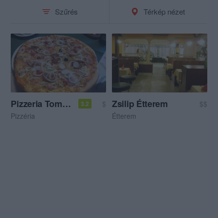
Szűrés
Térkép nézet
Pizzeria Tomato
Zsilip Étterem
$
$$
3.2
Pizzéria
Étterem