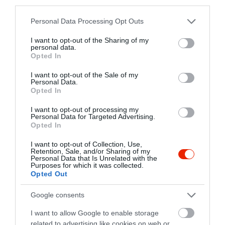
third parties.
Please note that this website/app uses one or more Google
Personal Data Processing Opt Outs
Sobri Halászcsárda
MOLA Gastropub
$$$
3.3
3.0
services and may gather and store information including but
Csárda
Étterem
Gastropub
Étterem
not limited to your visit or usage behaviour. You may click to
I want to opt-out of the Sharing of my
personal data.
grant or deny consent to Google and its third-party tags to
Opted In
use your data for below specified purposes in below Google
consent section.
I want to opt-out of the Sale of my
Personal Data.
Opted In
I want to opt-out of processing my
Personal Data for Targeted Advertising.
Opted In
Dunaparti Tanyacsárda Étterem Baja
Vol.1. Club
$$
$$$
5.0
Csárda
Magyar Étterem
Étterem
Szórakozóhely
I want to opt-out of Collection, Use,
Retention, Sale, and/or Sharing of my
Personal Data that Is Unrelated with the
Purposes for which it was collected.
Opted Out
Google consents
I want to allow Google to enable storage
related to advertising like cookies on web or