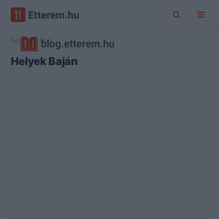
Főoldal
Baja
Helyek Baján