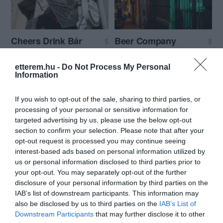
Cheers Drink Bár
Beer Company
$
$
Kézműves Sör
Borozó
Kézműves Sör
etterem.hu -
Do Not Process My Personal
Information
If you wish to opt-out of the sale, sharing to third parties, or
processing of your personal or sensitive information for
targeted advertising by us, please use the below opt-out
section to confirm your selection. Please note that after your
opt-out request is processed you may continue seeing
Platós
Tompa Angyal Bisztró
$$
$$
5.0
5.0
interest-based ads based on personal information utilized by
Kocsma
Bár
Kézműves Sör
Kocsma
Kézműves Sör
us or personal information disclosed to third parties prior to
your opt-out. You may separately opt-out of the further
disclosure of your personal information by third parties on the
IAB’s list of downstream participants. This information may
also be disclosed by us to third parties on the
IAB’s List of
Downstream Participants
that may further disclose it to other