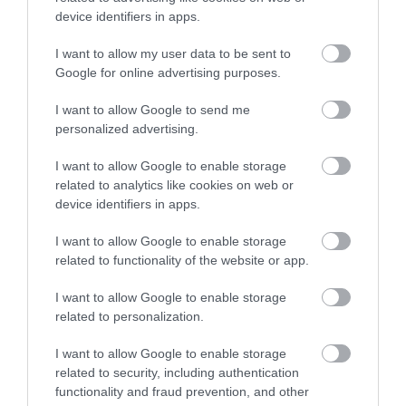
device identifiers in apps.
IF Cafe
Sörpatika
$
$
3.3
Romkocsma
Kézműves Sör
Kocsma
Art Bár
Kézműves Sör
I want to allow my user data to be sent to
Google for online advertising purposes.
I want to allow Google to send me
personalized advertising.
I want to allow Google to enable storage
related to analytics like cookies on web or
device identifiers in apps.
Gellért Söröző & Brasserie
Lustamacska Pub
$$
$
3.0
Étterem
Kézműves Sör
Kocsma
Kézműves Sör
I want to allow Google to enable storage
related to functionality of the website or app.
I want to allow Google to enable storage
related to personalization.
I want to allow Google to enable storage
related to security, including authentication
functionality and fraud prevention, and other
Práter Pub
Kandalló Kézműves pub
$$
$$
4.3
4.9