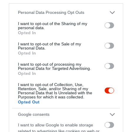
third parties.
Please note that this website/app uses one or more Google
Personal Data Processing Opt Outs
Krak'n Town
Cactus Juice Pub
$
$
4.3
services and may gather and store information including but
Étterem
Kézműves Sör
Gastropub
Szórakozóhely
K
not limited to your visit or usage behaviour. You may click to
I want to opt-out of the Sharing of my
personal data.
grant or deny consent to Google and its third-party tags to
Opted In
use your data for below specified purposes in below Google
consent section.
I want to opt-out of the Sale of my
Personal Data.
Opted In
I want to opt-out of processing my
Personal Data for Targeted Advertising.
Opted In
Rizmájer Kézműves Sörház
Pirítós
$$
$
3.4
5.0
Kézműves Sör
Kocsma
Kézműves Sör
Kocsma
I want to opt-out of Collection, Use,
Retention, Sale, and/or Sharing of my
Personal Data that Is Unrelated with the
Purposes for which it was collected.
Opted Out
Google consents
I want to allow Google to enable storage
related to advertising like cookies on web or