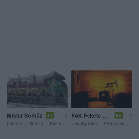
Mister Sörház
FAK Fekete Arany Klub
$
$
4.4
5.0
Étterem
Söröző
Kézműves Sör
Country Klub
Kézműves Sör