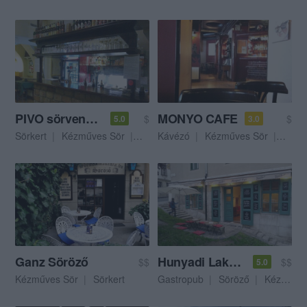
PIVO sörvendéglő
MONYO CAFE
$
$
5.0
3.0
Sörkert
Kézműves Sör
Bisztró
Kávézó
Kézműves Sör
Kocs
Ganz Söröző
Hunyadi Lakásbisztró és Kézműves Söröző
$$
$$
5.0
Kézműves Sör
Sörkert
Gastropub
Söröző
Kézműves Sör