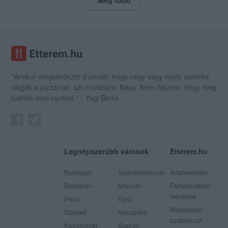
"Amikor megkérdezte a pincér, hogy négy vagy nyolc szeletre
vágják a pizzámat, azt mondtam; Négy. Nem hiszem, hogy meg
tudnék enni nyolcat." - Yogi Berra
Legnépszerűbb városok
Etterem.hu
Budapest
Székesfehérvár
Adatvédelem
Debrecen
Miskolc
Felhasználási
feltételek
Pécs
Győr
Moderálási
Szeged
Veszprém
szabályzat
Kecskemét
Sopron