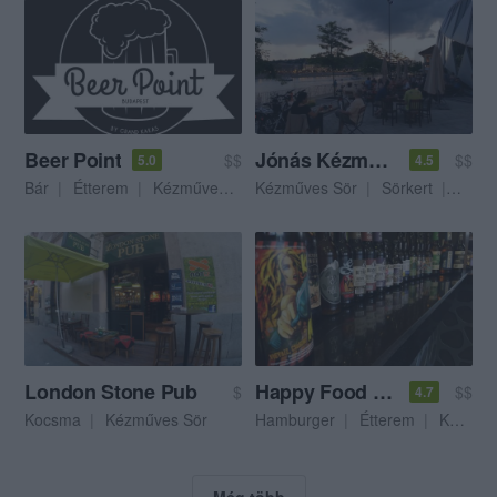
Beer Point
Jónás Kézműves Sörház
$$
$$
5.0
4.5
Bár
Étterem
Kézműves Sör
Kézműves Sör
Sörkert
Kocs
London Stone Pub
Happy Food & Coffee
$
$$
4.7
Kocsma
Kézműves Sör
Hamburger
Étterem
Kézműves Sör
Még több