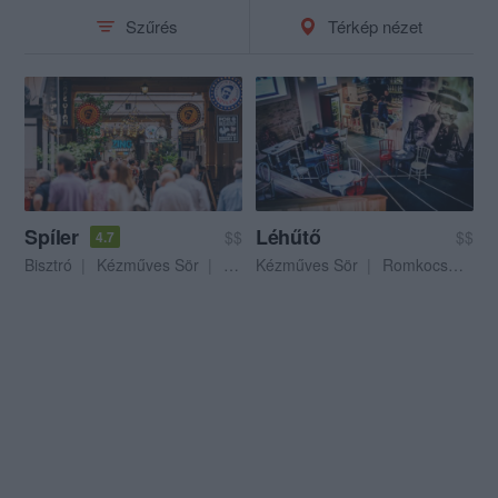
Szűrés
Térkép nézet
Spíler
Léhűtő
$$
$$
4.7
Bisztró
Kézműves Sör
Koktél Bár
Kézműves Sör
Romkocsma