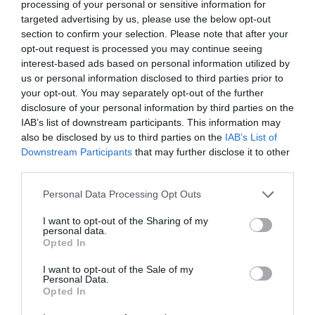
processing of your personal or sensitive information for
Thai Étterem
Kínai Étterem
Thai Étterem
Ázsiai Étterem
targeted advertising by us, please use the below opt-out
section to confirm your selection. Please note that after your
opt-out request is processed you may continue seeing
interest-based ads based on personal information utilized by
us or personal information disclosed to third parties prior to
your opt-out. You may separately opt-out of the further
disclosure of your personal information by third parties on the
IAB’s list of downstream participants. This information may
also be disclosed by us to third parties on the
IAB’s List of
Tom Yum Bistro
Kaeng Som Tom Yum
$$
$$
2.0
5.0
Downstream Participants
that may further disclose it to other
Thai Étterem
Thai Étterem
third parties.
Please note that this website/app uses one or more Google
Personal Data Processing Opt Outs
services and may gather and store information including but
not limited to your visit or usage behaviour. You may click to
I want to opt-out of the Sharing of my
personal data.
grant or deny consent to Google and its third-party tags to
Opted In
use your data for below specified purposes in below Google
consent section.
I want to opt-out of the Sale of my
Personal Data.
Thai Spicy Nine
Chang Bistro & Bar
$$
5.0
Opted In
Thai Étterem
Thai Étterem