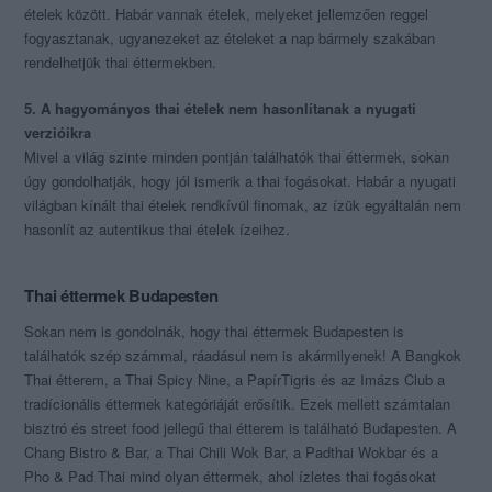
ételek között. Habár vannak ételek, melyeket jellemzően reggel
fogyasztanak, ugyanezeket az ételeket a nap bármely szakában
rendelhetjük thai éttermekben.
5. A hagyományos thai ételek nem hasonlítanak a nyugati
verzióikra
Mivel a világ szinte minden pontján találhatók thai éttermek, sokan
úgy gondolhatják, hogy jól ismerik a thai fogásokat. Habár a nyugati
világban kínált thai ételek rendkívül finomak, az ízük egyáltalán nem
hasonlít az autentikus thai ételek ízeihez.
Thai éttermek Budapesten
Sokan nem is gondolnák, hogy thai éttermek Budapesten is
találhatók szép számmal, ráadásul nem is akármilyenek! A Bangkok
Thai étterem, a Thai Spicy Nine, a PapírTigris és az Imázs Club a
tradícionális éttermek kategóriáját erősítik. Ezek mellett számtalan
bisztró és street food jellegű thai étterem is található Budapesten. A
Chang Bistro & Bar, a Thai Chili Wok Bar, a Padthai Wokbar és a
Pho & Pad Thai mind olyan éttermek, ahol ízletes thai fogásokat