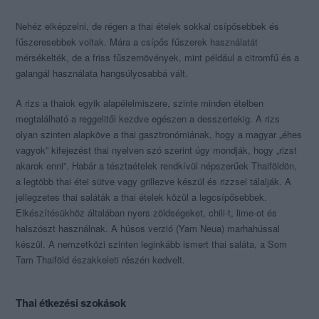
Nehéz elképzelni, de régen a thai ételek sokkal csípősebbek és
fűszeresebbek voltak. Mára a csípős fűszerek használatát
mérsékelték, de a friss fűszernövények, mint például a citromfű és a
galangál használata hangsúlyosabbá vált.
A rizs a thaiok egyik alapélelmiszere, szinte minden ételben
megtalálható a reggelitől kezdve egészen a desszertekig. A rizs
olyan szinten alapköve a thai gasztronómiának, hogy a magyar „éhes
vagyok” kifejezést thai nyelven szó szerint úgy mondják, hogy „rizst
akarok enni”. Habár a tésztaételek rendkívül népszerűek Thaiföldön,
a legtöbb thai étel sütve vagy grillezve készül és rizzsel tálalják. A
jellegzetes thai saláták a thai ételek közül a legcsípősebbek.
Elkészítésükhöz általában nyers zöldségeket, chili-t, lime-ot és
halszószt használnak. A húsos verzió (Yam Neua) marhahússal
készül. A nemzetközi szinten leginkább ismert thai saláta, a Som
Tam Thaiföld északkeleti részén kedvelt.
Thai étkezési szokások