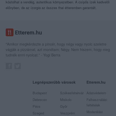
kóstolhat a vendég, autentikus környezetben. A csípős ízek kedvelői
előnyben, de az ízorgia az összes thai étteremben garantált.
"Amikor megkérdezte a pincér, hogy négy vagy nyolc szeletre
vágják a pizzámat, azt mondtam; Négy. Nem hiszem, hogy meg
tudnék enni nyolcat." - Yogi Berra
Legnépszerűbb városok
Etterem.hu
Budapest
Székesfehérvár
Adatvédelem
Debrecen
Miskolc
Felhasználási
feltételek
Pécs
Győr
Moderálási
Szeged
Veszprém