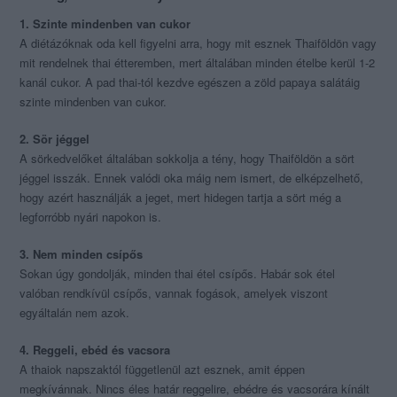
1. Szinte mindenben van cukor
A diétázóknak oda kell figyelni arra, hogy mit esznek Thaiföldön vagy
mit rendelnek thai étteremben, mert általában minden ételbe kerül 1-2
kanál cukor. A pad thai-tól kezdve egészen a zöld papaya salátáig
szinte mindenben van cukor.
2. Sör jéggel
A sörkedvelőket általában sokkolja a tény, hogy Thaiföldön a sört
jéggel isszák. Ennek valódi oka máig nem ismert, de elképzelhető,
hogy azért használják a jeget, mert hidegen tartja a sört még a
legforróbb nyári napokon is.
3. Nem minden csípős
Sokan úgy gondolják, minden thai étel csípős. Habár sok étel
valóban rendkívül csípős, vannak fogások, amelyek viszont
egyáltalán nem azok.
4. Reggeli, ebéd és vacsora
A thaiok napszaktól függetlenül azt esznek, amit éppen
megkívánnak. Nincs éles határ reggelire, ebédre és vacsorára kínált