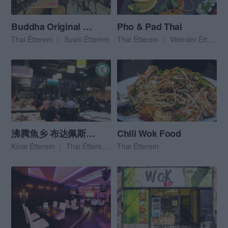
Buddha Original Thai Wok & Sushi Bar
Pho & Pad Thai
Thai Étterem
Sushi Étterem
Thai Étterem
Vietnám Étterem
沸腾魚乡 布达佩斯 Spicy Fish Budapest
Chili Wok Food
Kínai Étterem
Thai Étterem
Thai Étterem
Ázsiai Étterem