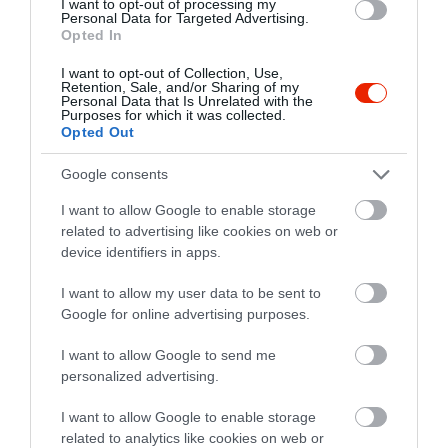
I want to opt-out of processing my
Personal Data for Targeted Advertising.
Opted In
I want to opt-out of Collection, Use,
Retention, Sale, and/or Sharing of my
Personal Data that Is Unrelated with the
Purposes for which it was collected.
Opted Out
Greenthai Étterem
Buddha Express Thai WokBar
$$
$$
2.0
Google consents
Thai Étterem
Thai Étterem
I want to allow Google to enable storage
related to advertising like cookies on web or
device identifiers in apps.
I want to allow my user data to be sent to
Google for online advertising purposes.
I want to allow Google to send me
personalized advertising.
La-Guna Susi Bár
$$
3.3
Sushi Étterem
Thai Étterem
I want to allow Google to enable storage
related to analytics like cookies on web or