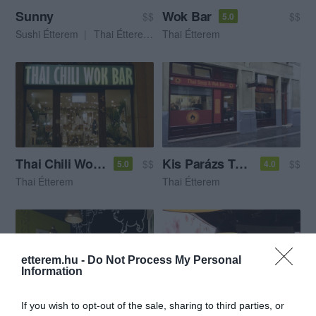
Sunny
Wok Bar
$$
$$
5.0
Sushi Étterem
Thai Étterem
Thai Étterem
Mexikói Étterem
Thai Chili Wok Bar
Kis Parázs Thai leves és Wok
$$
$$
5.0
4.0
Thai Étterem
Thai Étterem
etterem.hu -
Do Not Process My Personal
Information
If you wish to opt-out of the sale, sharing to third parties, or
PapírTigris
Pho & PadThai Gozsdu
$$
3.0