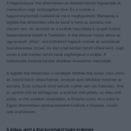
A hagyományos thai éttermekben az ételeket kézzel fogyasztják el,
matracokon vagy szőnyegeken ülve. Ez a szokás a
hagyománytisztelő családoknál ma is megfigyelhető. Manapság a
legtöbb thai étteremben villa és kanál is kerül az asztalra, kés
viszont nem. Az asztalok és a székek használata a nyugati kultúra
beáramlásával terjedt el Thaiföldön. A thai étkezés fontos eleme az
úgynevezett „khluk”, ami különböző fogások ízeinek és textúráinak
összekeverése rizzsel. Az étel a bal kézben tartott villára kerül, majd
onnan a jobb kézben tartott kanál segítségével a szájba. A
tradícionális kerámia kanalat általában levesekhez használják.
A legtöbb thai étteremben a vendégek többféle thai szósz (nam chim)
és ízesítő közül választhatnak, amelyek apró tálkákban kerülnek az
asztalra. Ezen szószok közé tartozik a phrik nam pla (halszósz, lime
lé, aprított chili és fokhagyma), a szárított chili pehely, az édes chili
szósz, a chili szeletek rizsecetben, a Sriracha szósz és a cukor is.
Egyes éttermekben uborkaszeleteket kínálnak a fűszeres, csípős
ízek enyhítésére.
5 dolog, amit a thai konyháról tudni érdemes