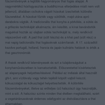
fűszernövények a legtöbb hagyományos thai fogás alapjai. A
nagymértékű húsfogyasztás a buddhizmus elterjedése miatt nem volt
jellemző, általában csíkokra vágott húsokat ízesítettek különéle
fűszerekkel. A húsokat főzték vagy sütőtték, majd utána apró
darabokra vágták. A tradícionális thai konyha a pörkölés, a sütés és
a grillezés technikáját alkalmazta, ám később, a kínai bevándorlók
magukkal hozták az olajban sütés technikáját is, mely rendkívül
népszerűvé vált. A pad thai (sült tészta) és a khai pad (sült rész) a
mai napig tadícionális thai fogásoknak számítanak. A 17. századtól
kezdve portugál, holland, francia és japán kulináris hatások is érték a
thai gasztronómiát.
A thaiok rendkívül leleményesek és ezt a tulajdonságukat a
konyhaművészetben is kamatoztatták. Előszeretettel kísérleteztek
az alapanyagok helyettesítésével. Például az indiaiak által használt
ghi-t, ami vízibivaly vagy tehén tejéből köpült vajból készül,
kókuszolajjal és kókusztejjel helyettesítették. A különféle
fűszernövényeket, illetve az erőteljes ízű halszószt úgy használják,
mint a sót. A halszósz szinte minden thai ételben megtalálható, ezért
a vegetáriánusoknak érdemes odafigyelni az ételválasztásra a thai
éttermekben.