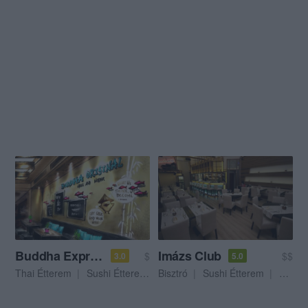
Buddha Express Thai WokBar
Imázs Club
$
$$
3.0
5.0
Thai Étterem
Sushi Étterem
Bisztró
Ázsiai Étterem
Sushi Étterem
Thai É