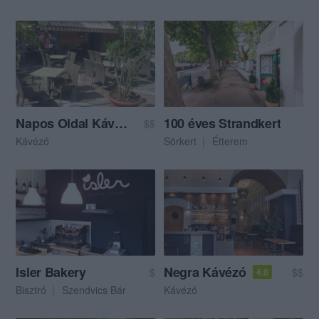
Napos Oldal Kávézó
100 éves Strandkert
$$
Kávézó
Sörkert
Étterem
Isler Bakery
Negra Kávézó
$
$$
4.0
Bisztró
Szendvics Bár
Kávézó