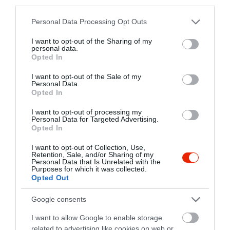
third parties.
Please note that this website/app uses one or more Google
Personal Data Processing Opt Outs
Mediterraneo Vendégfogadó
Dunakorzó Kávézó
$$
$
4.1
5.0
services and may gather and store information including but
Étterem
Mediterrán Étterem
Kávézó
Cukrászda
Bár
not limited to your visit or usage behaviour. You may click to
I want to opt-out of the Sharing of my
personal data.
grant or deny consent to Google and its third-party tags to
Opted In
use your data for below specified purposes in below Google
consent section.
I want to opt-out of the Sale of my
Personal Data.
Opted In
I want to opt-out of processing my
Personal Data for Targeted Advertising.
Opted In
All In Music Cafe
Mediterrano Vendégfogadó
$$
4.6
Kávézó
Bár
Étterem
I want to opt-out of Collection, Use,
Retention, Sale, and/or Sharing of my
Personal Data that Is Unrelated with the
Purposes for which it was collected.
Opted Out
Google consents
I want to allow Google to enable storage
related to advertising like cookies on web or