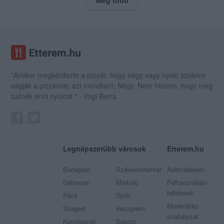
"Amikor megkérdezte a pincér, hogy négy vagy nyolc szeletre
vágják a pizzámat, azt mondtam; Négy. Nem hiszem, hogy meg
tudnék enni nyolcat." - Yogi Berra
Legnépszerűbb városok
Etterem.hu
Budapest
Székesfehérvár
Adatvédelem
Debrecen
Miskolc
Felhasználási
feltételek
Pécs
Győr
Moderálási
Szeged
Veszprém
szabályzat
Kecskemét
Sopron