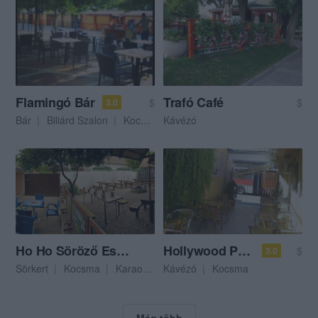
Flamingó Bár
Trafó Café
$
$
3.0
Bár
Biliárd Szalon
Kocsma
Kávézó
Ho Ho Söröző Esztergom
Hollywood Presszó
$
3.0
Sörkert
Kocsma
Karaoke Bár
Kávézó
Kocsma
Még több