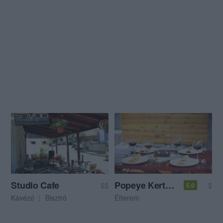
Studio Cafe
Popeye Kertvendéglő és Étterem
$$
$
5.0
Kávézó
Bisztró
Étterem