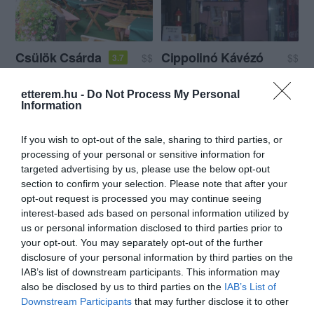
Csülök Csárda
Cippolinó Kávézó
$$
$$
3.7
Csárda
Étterem
Kocsma
Kávézó
etterem.hu -
Do Not Process My Personal
Information
If you wish to opt-out of the sale, sharing to third parties, or
processing of your personal or sensitive information for
targeted advertising by us, please use the below opt-out
section to confirm your selection. Please note that after your
opt-out request is processed you may continue seeing
Prímás Pince
Rizzo Étterem és Pizzéria
$$
$$
3.0
5.0
interest-based ads based on personal information utilized by
Étterem
Pizzéria
Étterem
us or personal information disclosed to third parties prior to
your opt-out. You may separately opt-out of the further
disclosure of your personal information by third parties on the
IAB’s list of downstream participants. This information may
also be disclosed by us to third parties on the
IAB’s List of
Downstream Participants
that may further disclose it to other