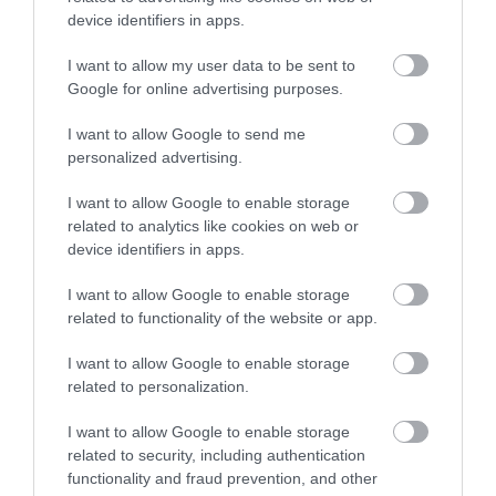
device identifiers in apps.
Fekete Sas Gyorsétkezde
Don Pepe
$
$
3.7
Étterem
Pizzéria
Olasz Étterem
I want to allow my user data to be sent to
Google for online advertising purposes.
I want to allow Google to send me
personalized advertising.
I want to allow Google to enable storage
related to analytics like cookies on web or
device identifiers in apps.
Nelson Büfé
Maláta Bár
$
Büfé
Kocsma
I want to allow Google to enable storage
related to functionality of the website or app.
I want to allow Google to enable storage
related to personalization.
I want to allow Google to enable storage
related to security, including authentication
functionality and fraud prevention, and other
Fili Étterem
Partedli Gyorsétterem
$$
$
4.0