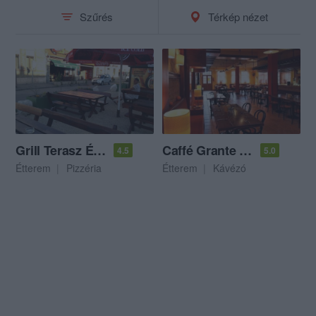
Szűrés
Térkép nézet
Grill Terasz Étterem & Pizzéria
Caffé Grante Étterem
4.5
5.0
Étterem
Pizzéria
Étterem
Kávézó