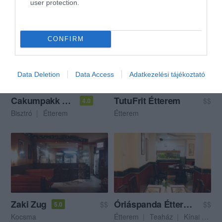
user protection.
Magyar Étterem
Gyorsétterem
Étterem
CONFIRM
Data Deletion
Data Access
Adatkezelési tájékoztató
Cakumpakk Bisztró
TutuFrit Étterem
$$
4.0
Bisztró
Étterem
Étterem
Zaki Zug
Óriáspanda Étterem & Tea
$$
$$
5.0
Kocsma
Étterem
Teaház
Kínai Étterem