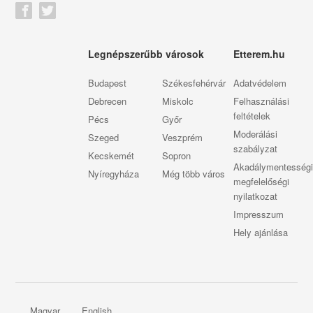
Legnépszerűbb városok
Etterem.hu
Budapest
Székesfehérvár
Adatvédelem
Debrecen
Miskolc
Felhasználási
feltételek
Pécs
Győr
Moderálási
Szeged
Veszprém
szabályzat
Kecskemét
Sopron
Akadálymentességi
Nyíregyháza
Még több város
megfelelőségi
nyilatkozat
Impresszum
Hely ajánlása
Magyar
English