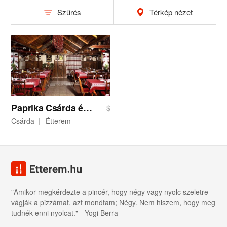
Szűrés
Térkép nézet
Paprika Csárda és Hotel
$
Csárda
Étterem
"Amikor megkérdezte a pincér, hogy négy vagy nyolc szeletre
vágják a pizzámat, azt mondtam; Négy. Nem hiszem, hogy meg
tudnék enni nyolcat." - Yogi Berra