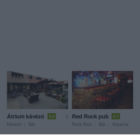
Átrium kávézó
Red Rock pub
$
5.0
4.7
Kávézó
Bár
Rock Klub
Bár
Kocsma