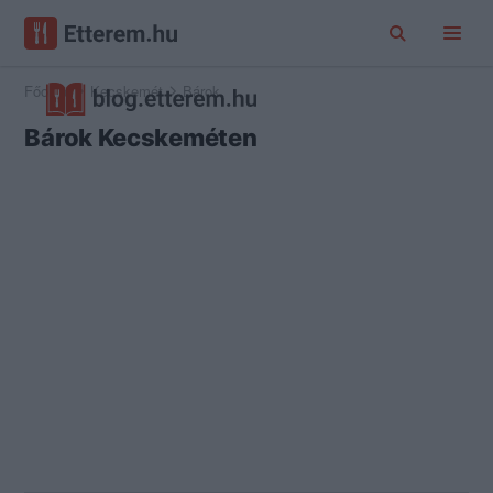
Főoldal
Kecskemét
Bárok
Bárok Kecskeméten