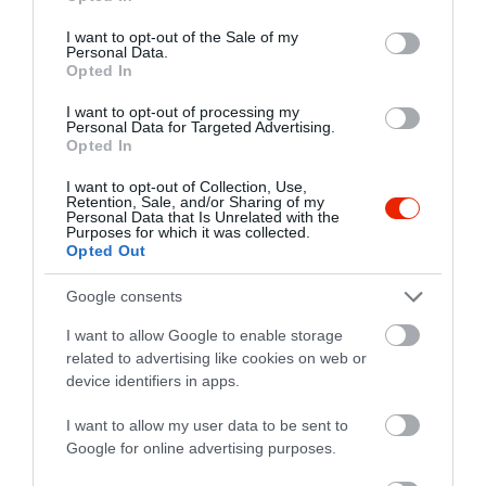
use your data for below specified purposes in below Google
consent section.
I want to opt-out of the Sale of my
Personal Data.
Opted In
Fáklyás Pince Wine & Grill
Hullám Söröző
$$
5.0
I want to opt-out of processing my
Étterem
Magyar Étterem
Bor Bár
Kocsma
Bár
Kávézó
Personal Data for Targeted Advertising.
Opted In
I want to opt-out of Collection, Use,
Retention, Sale, and/or Sharing of my
Personal Data that Is Unrelated with the
Purposes for which it was collected.
Opted Out
Google consents
Gyöngy Pub
MB'1 Music Pub
$$
I want to allow Google to enable storage
Bár
Kávézó
Kocsma
Bár
Éjszakai Klub
Szórakozóhely
related to advertising like cookies on web or
device identifiers in apps.
I want to allow my user data to be sent to
Google for online advertising purposes.