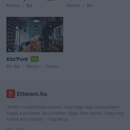
Kávézó
Bár
Kávézó
Bár
Köz'Pont
5.0
Bor Bár
Bisztró
Gastropub
"Amikor megkérdezte a pincér, hogy négy vagy nyolc szeletre
vágják a pizzámat, azt mondtam; Négy. Nem hiszem, hogy meg
tudnék enni nyolcat." - Yogi Berra