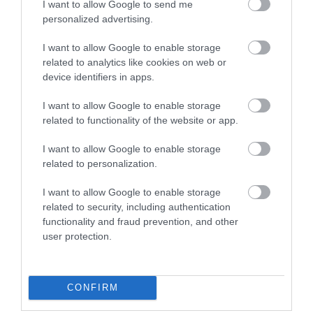
I want to allow Google to send me
personalized advertising.
Center Café & Bar
Kilele Music Cafe
$
$$$
4.5
I want to allow Google to enable storage
Kávézó
Bár
Kocsma
Romkocsma
Éjszakai Klub
B
related to analytics like cookies on web or
device identifiers in apps.
I want to allow Google to enable storage
related to functionality of the website or app.
I want to allow Google to enable storage
related to personalization.
Hunyadi Cafe
B-38 Bacardi presszó
$
$$$
I want to allow Google to enable storage
Kávézó
Bisztró
Bár
Bár
Kávézó
Kocsma
related to security, including authentication
functionality and fraud prevention, and other
user protection.
CONFIRM