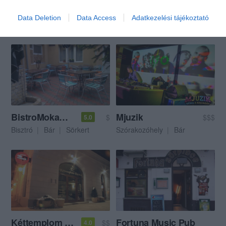
Borkamra
Vanity Cafe
$$
Data Deletion
Data Access
Adatkezelési tájékoztató
Bor Bár
Bisztró
Éjszakai Klub
Szórakozóhely
BistroMokambo the Pub
Mjuzik
$
$$$
5.0
Bisztró
Bár
Sörkert
Szórakozóhely
Bár
Kéttemplom Kávézó
Fortuna Music Pub
$$
4.0