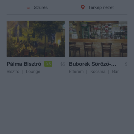
Szűrés
Térkép nézet
Pálma Bisztró
Buborék Söröző-Étterem
$$
$
3.5
Bisztró
Lounge
Étterem
Kocsma
Bár