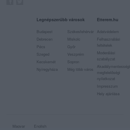
Legnépszerűbb városok
Etterem.hu
Budapest
Székesfehérvár
Adatvédelem
Debrecen
Miskolc
Felhasználási
feltételek
Pécs
Győr
Moderálási
Szeged
Veszprém
szabályzat
Kecskemét
Sopron
Akadálymentességi
Nyíregyháza
Még több város
megfelelőségi
nyilatkozat
Impresszum
Hely ajánlása
Magyar
English