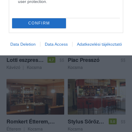
user protection.
Kocsma
Kocsma
CONFIRM
Data Deletion
Data Access
Adatkezelési tájékoztató
Lotti eszpresszó
Piac Presszó
$$
$$
4.7
Kávézó
Kocsma
Kocsma
Romkert Étterem, Söröző
Stylus Söröző és Lottózó
$$
5.0
Étterem
Kocsma
Kocsma