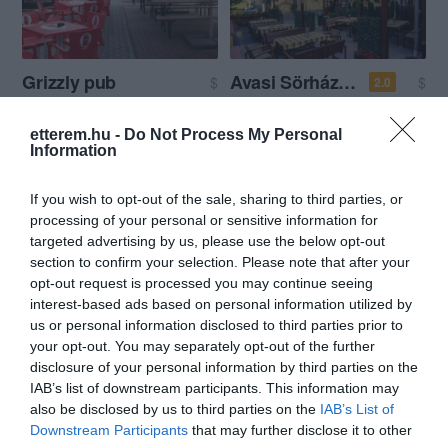
Grizzly pub
Avasi Sörház és Étterem
$
$
2.0
Kocsma
Étterem
Sörkert
etterem.hu -
Do Not Process My Personal
Information
If you wish to opt-out of the sale, sharing to third parties, or
processing of your personal or sensitive information for
targeted advertising by us, please use the below opt-out
section to confirm your selection. Please note that after your
opt-out request is processed you may continue seeing
Viking Sörpáholy
Paris Kávézó
$$
$
4.0
5.0
interest-based ads based on personal information utilized by
Sörkert
Kocsma
Kávézó
Kocsma
us or personal information disclosed to third parties prior to
your opt-out. You may separately opt-out of the further
disclosure of your personal information by third parties on the
IAB’s list of downstream participants. This information may
also be disclosed by us to third parties on the
IAB’s List of
Downstream Participants
that may further disclose it to other