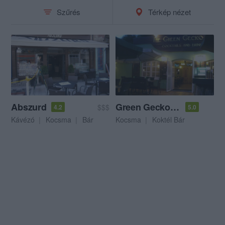
Szűrés
Térkép nézet
Abszurd
Green Gecko Bar
$$$
4.2
5.0
Kávézó
Kocsma
Bár
Kocsma
Koktél Bár