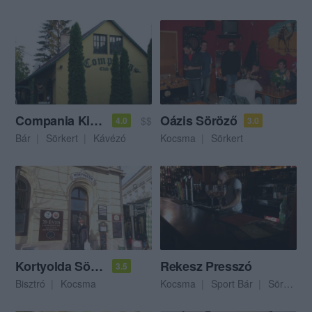
Compania Kiskocsma
Oázis Söröző
$$
4.0
3.0
Bár
Sörkert
Kávézó
Kocsma
Sörkert
Kortyolda Söröző
Rekesz Presszó
3.5
Bisztró
Kocsma
Kocsma
Sport Bár
Sörkert