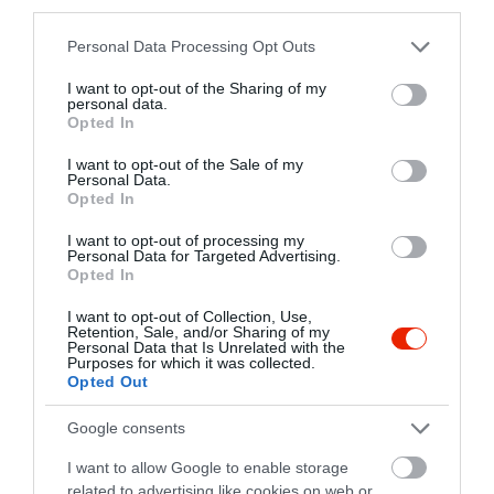
third parties.
Please note that this website/app uses one or more Google
Personal Data Processing Opt Outs
Szikra Bár
Zsiráf söröző
$$
3.0
3.7
services and may gather and store information including but
Bár
Kocsma
Kocsma
not limited to your visit or usage behaviour. You may click to
I want to opt-out of the Sharing of my
personal data.
grant or deny consent to Google and its third-party tags to
Opted In
use your data for below specified purposes in below Google
consent section.
I want to opt-out of the Sale of my
Personal Data.
Opted In
I want to opt-out of processing my
Personal Data for Targeted Advertising.
Opted In
Matlák Pince
Bulldog's Bár
$$
$
4.8
Bisztró
Borozó
Kocsma
Bár
I want to opt-out of Collection, Use,
Retention, Sale, and/or Sharing of my
Personal Data that Is Unrelated with the
Purposes for which it was collected.
Opted Out
Google consents
I want to allow Google to enable storage
related to advertising like cookies on web or