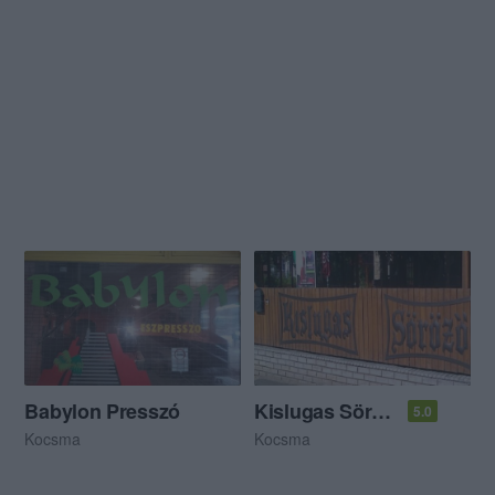
Babylon Presszó
Kislugas Söröző
5.0
Kocsma
Kocsma