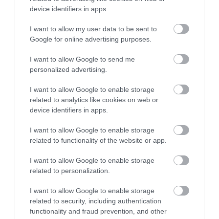
device identifiers in apps.
Zipfer Sörbár
Pincepont
$
4.0
Kocsma
Borozó
I want to allow my user data to be sent to
Google for online advertising purposes.
I want to allow Google to send me
personalized advertising.
I want to allow Google to enable storage
related to analytics like cookies on web or
device identifiers in apps.
Talléros söröző
Salvador Söröző
$
Kocsma
Kocsma
I want to allow Google to enable storage
related to functionality of the website or app.
I want to allow Google to enable storage
related to personalization.
I want to allow Google to enable storage
related to security, including authentication
functionality and fraud prevention, and other
Avasi Söröző
Lipcsey söröző
$
1.8
5.0