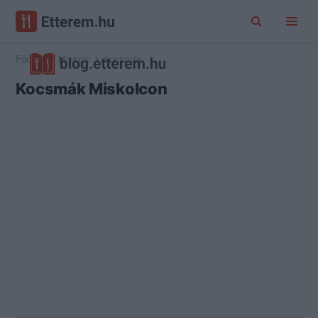
Főoldal
Miskolc
Kocsmák
Kocsmák Miskolcon