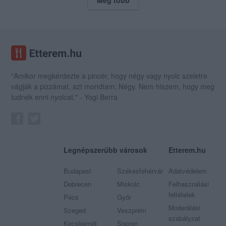
"Amikor megkérdezte a pincér, hogy négy vagy nyolc szeletre
vágják a pizzámat, azt mondtam; Négy. Nem hiszem, hogy meg
tudnék enni nyolcat." - Yogi Berra
Legnépszerűbb városok
Etterem.hu
Budapest
Székesfehérvár
Adatvédelem
Debrecen
Miskolc
Felhasználási
feltételek
Pécs
Győr
Moderálási
Szeged
Veszprém
szabályzat
Kecskemét
Sopron