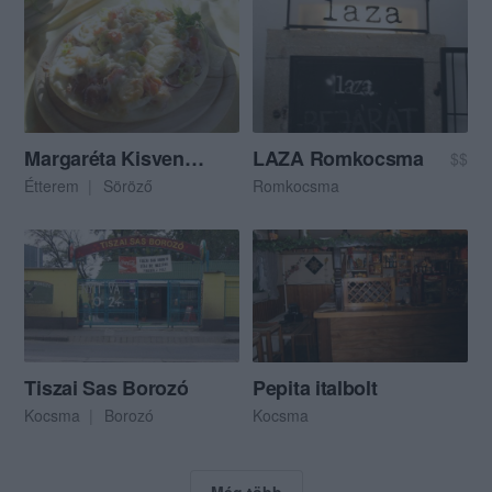
Margaréta Kisvendéglő Söröző
LAZA Romkocsma
$$
Étterem
Söröző
Romkocsma
Tiszai Sas Borozó
Pepita italbolt
Kocsma
Borozó
Kocsma
Még több