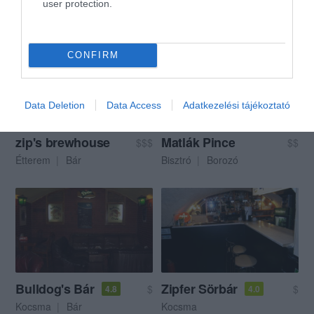
user protection.
Kocsma
Kávézó
Lounge
CONFIRM
Data Deletion
Data Access
Adatkezelési tájékoztató
zip's brewhouse
Matlák Pince
$$$
$$
Étterem
Bár
Bisztró
Borozó
Bulldog's Bár
Zipfer Sörbár
$
$
4.8
4.0
Kocsma
Bár
Kocsma