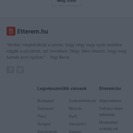
"Amikor megkérdezte a pincér, hogy négy vagy nyolc szeletre
vágják a pizzámat, azt mondtam; Négy. Nem hiszem, hogy meg
tudnék enni nyolcat." - Yogi Berra
Legnépszerűbb városok
Etterem.hu
Budapest
Székesfehérvár
Adatvédelem
Debrecen
Miskolc
Felhasználási
feltételek
Pécs
Győr
Moderálási
Szeged
Veszprém
szabályzat
Kecskemét
Sopron