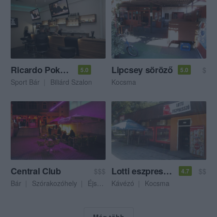
Ricardo Poker Club
Lipcsey söröző
$
5.0
5.0
Sport Bár
Biliárd Szalon
Kocsma
Central Club
Lotti eszpresszó
$$$
$$
4.7
Bár
Szórakozóhely
Éjszakai Klub
Kávézó
Kocsma
Még több