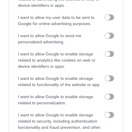
device identifiers in apps.
Rockwell Klub Miskolc
Zacc Presszó
$
3.0
5.0
Éjszakai Klub
Szórakozóhely
Bár
I want to allow my user data to be sent to
Google for online advertising purposes.
I want to allow Google to send me
personalized advertising.
I want to allow Google to enable storage
related to analytics like cookies on web or
device identifiers in apps.
Szikra Bár
Hypnose Club & Lounge
$$
$$$
3.0
Bár
Kocsma
Lounge
Bár
Éjszakai Klub
I want to allow Google to enable storage
related to functionality of the website or app.
I want to allow Google to enable storage
related to personalization.
I want to allow Google to enable storage
related to security, including authentication
functionality and fraud prevention, and other
Zsiráf söröző
Uni Café
$$
3.7
5.0