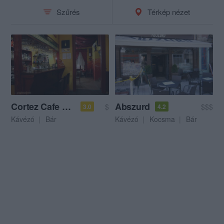
Szűrés
Térkép nézet
Cortez Cafe and Bar
Abszurd
$
$$$
3.0
4.2
Kávézó
Bár
Kávézó
Kocsma
Bár