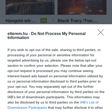
Hangoló sörház
Black Tracy /Tracy Cafe
$
5.0
Bár
Sport Bár
Éjszakai Klub
Szórakozóhely
etterem.hu -
Do Not Process My Personal
Information
If you wish to opt-out of the sale, sharing to third parties, or
processing of your personal or sensitive information for
targeted advertising by us, please use the below opt-out
section to confirm your selection. Please note that after your
opt-out request is processed you may continue seeing
Kislugas Söröző
Dali kávézó
$
5.0
5.0
interest-based ads based on personal information utilized by
Kocsma
Kávézó
Lounge
Bár
us or personal information disclosed to third parties prior to
your opt-out. You may separately opt-out of the further
disclosure of your personal information by third parties on the
IAB’s list of downstream participants. This information may
also be disclosed by us to third parties on the
IAB’s List of
Downstream Participants
that may further disclose it to other