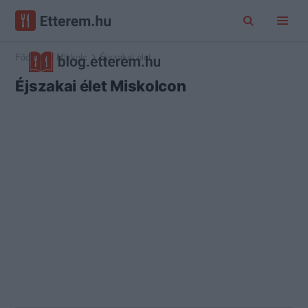
Főoldal
Miskolc
Éjszakai élet
Éjszakai élet Miskolcon