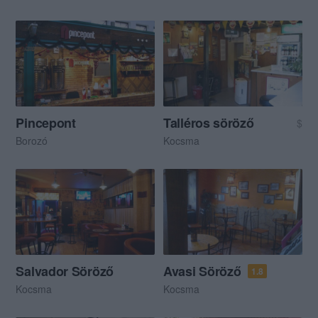
Pincepont
Talléros söröző
$
Borozó
Kocsma
Salvador Söröző
Avasi Söröző
1.8
Kocsma
Kocsma