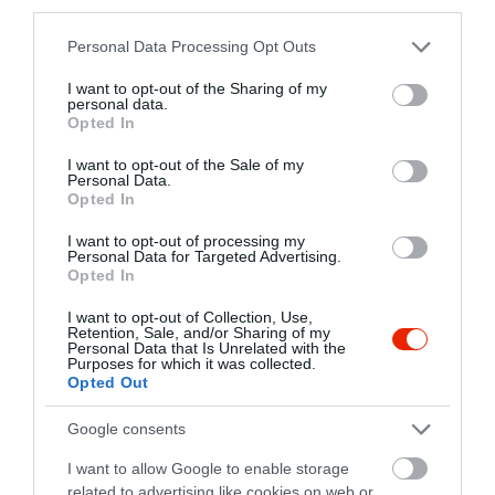
third parties.
Please note that this website/app uses one or more Google
Personal Data Processing Opt Outs
Grizzly pub
Avasi Sörház és Étterem
$
$
2.0
services and may gather and store information including but
Kocsma
Étterem
Sörkert
not limited to your visit or usage behaviour. You may click to
I want to opt-out of the Sharing of my
personal data.
grant or deny consent to Google and its third-party tags to
Opted In
use your data for below specified purposes in below Google
consent section.
I want to opt-out of the Sale of my
Personal Data.
Opted In
I want to opt-out of processing my
Personal Data for Targeted Advertising.
Opted In
Viking Sörpáholy
Paris Kávézó
$$
$
4.0
5.0
Sörkert
Kocsma
Kávézó
Kocsma
I want to opt-out of Collection, Use,
Retention, Sale, and/or Sharing of my
Personal Data that Is Unrelated with the
Purposes for which it was collected.
Opted Out
Google consents
I want to allow Google to enable storage
related to advertising like cookies on web or