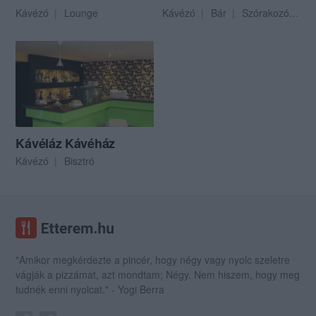
Kávézó
Lounge
Kávézó
Bár
Szórakozóhely
Kávéláz Kávéház
Kávézó
Bisztró
"Amikor megkérdezte a pincér, hogy négy vagy nyolc szeletre
vágják a pizzámat, azt mondtam; Négy. Nem hiszem, hogy meg
tudnék enni nyolcat." - Yogi Berra