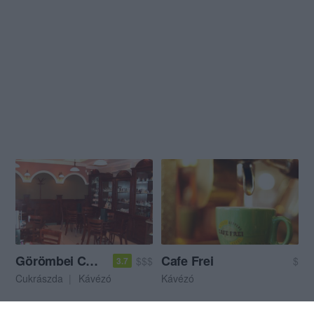
Görömbei Cukrászda
Cafe Frei
$$$
$
3.7
Cukrászda
Kávézó
Kávézó