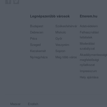
Legnépszerűbb városok
Etterem.hu
Budapest
Székesfehérvár
Adatvédelem
Debrecen
Miskolc
Felhasználási
feltételek
Pécs
Győr
Moderálási
Szeged
Veszprém
szabályzat
Kecskemét
Sopron
Akadálymentességi
Nyíregyháza
Még több város
megfelelőségi
nyilatkozat
Impresszum
Hely ajánlása
Magyar
English