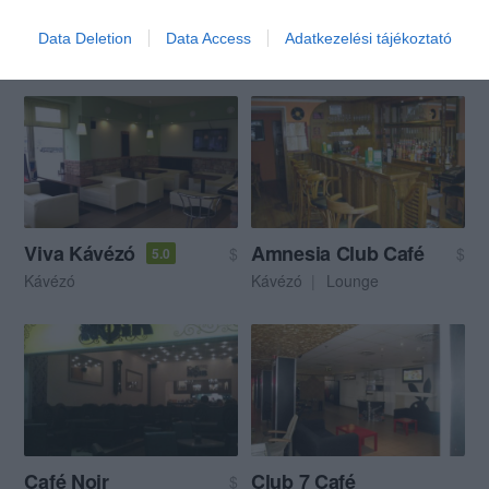
La Rosa Cukrászda
Corner Bistro
$$
Data Deletion
Data Access
Adatkezelési tájékoztató
Cukrászda
Kávézó
Kávézó
Bisztró
Viva Kávézó
Amnesia Club Café
$
$
5.0
Kávézó
Kávézó
Lounge
Café Noir
Club 7 Café
$