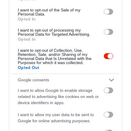
use your data for below specified purposes in below Google
consent section.
I want to opt-out of the Sale of my
Personal Data.
Opted In
Shamrock Nyíregyháza
La Bodega Bistro & Cafe
$$
5.0
4.0
I want to opt-out of processing my
Éjszakai Klub
Bár
Kávézó
Étterem
Kávézó
Personal Data for Targeted Advertising.
Opted In
I want to opt-out of Collection, Use,
Retention, Sale, and/or Sharing of my
Personal Data that Is Unrelated with the
Purposes for which it was collected.
Opted Out
Google consents
Omnia Kávézó
Like Cafe
$
$
I want to allow Google to enable storage
Kávézó
Fagyizó
Kávézó
Lounge
related to advertising like cookies on web or
device identifiers in apps.
I want to allow my user data to be sent to
Google for online advertising purposes.