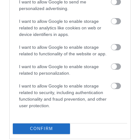
I want to allow Google to send me
personalized advertising.
Szifon Espresso Bar
Campus Café
$$
$
5.0
I want to allow Google to enable storage
Kávézó
Lounge
Éjszakai Klub
Bár
Kávézó
related to analytics like cookies on web or
device identifiers in apps.
I want to allow Google to enable storage
related to functionality of the website or app.
I want to allow Google to enable storage
related to personalization.
Mokka Cukrászda
Bronz Pub
$
5.0
5.0
I want to allow Google to enable storage
Cukrászda
Kávézó
Kocsma
Kávézó
Bár
related to security, including authentication
functionality and fraud prevention, and other
user protection.
CONFIRM