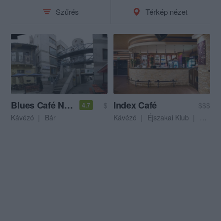
Szűrés
Térkép nézet
Blues Café Nyíregyháza
Index Café
$
$$$
4.7
Kávézó
Bár
Kávézó
Éjszakai Klub
Bár