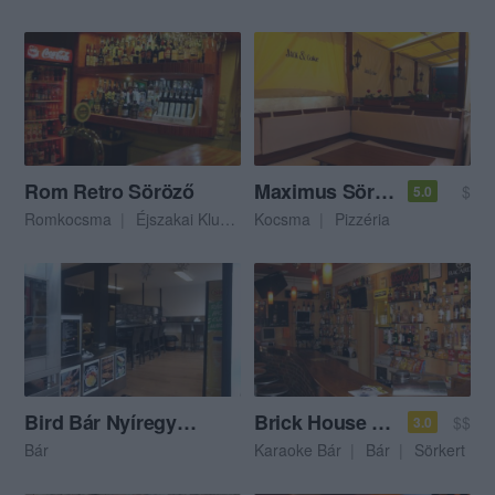
Rom Retro Söröző
Maximus Söröző
$
5.0
Romkocsma
Éjszakai Klub
Szórakozóhely
Kocsma
Pizzéria
Bird Bár Nyíregyháza
Brick House Karaoke Pub
$$
3.0
Bár
Karaoke Bár
Bár
Sörkert