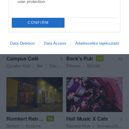
user protection.
Kézműves Sör
Kávézó
Lounge
CONFIRM
Data Deletion
Data Access
Adatkezelési tájékoztató
Campus Café
Beck's Pub
$
$$
3.7
Éjszakai Klub
Bár
Kávézó
Étterem
Söröző
Romkert Retro Söröző
Hell Music X Cafe
$
5.0
Sörkert
Kocsma
Éjszakai Klub
Szórakozóhely