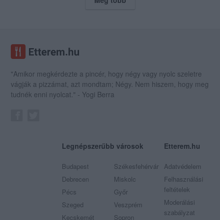
"Amikor megkérdezte a pincér, hogy négy vagy nyolc szeletre
vágják a pizzámat, azt mondtam; Négy. Nem hiszem, hogy meg
tudnék enni nyolcat." - Yogi Berra
Legnépszerűbb városok
Etterem.hu
Budapest
Székesfehérvár
Adatvédelem
Debrecen
Miskolc
Felhasználási
feltételek
Pécs
Győr
Moderálási
Szeged
Veszprém
szabályzat
Kecskemét
Sopron