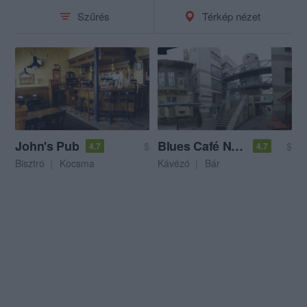
Szűrés
Térkép nézet
John's Pub
Blues Café Nyíregyháza
$
$
4.7
4.7
Bisztró
Kocsma
Kávézó
Bár