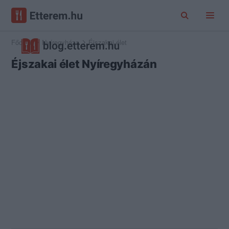
Főoldal
Nyíregyháza
Éjszakai élet
Éjszakai élet Nyíregyházán