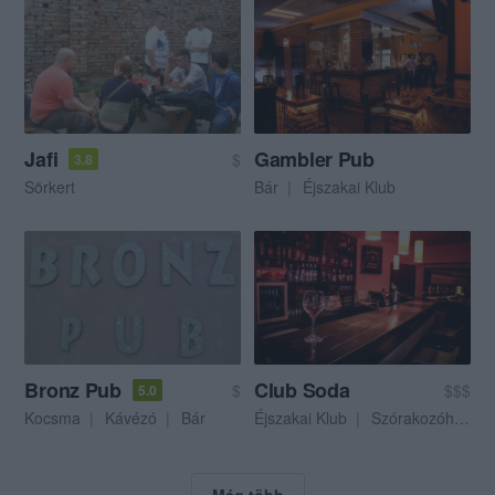
Jafi
Gambler Pub
$
3.8
Sörkert
Bár
Éjszakai Klub
Bronz Pub
Club Soda
$
$$$
5.0
Kocsma
Kávézó
Bár
Éjszakai Klub
Szórakozóhely
Még több