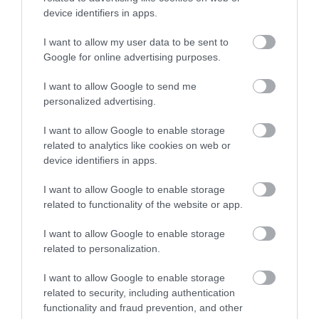
device identifiers in apps.
Twin Peaks Büfé és Söröző
Like Cafe
$
$
4.7
Büfé
Sörkert
Kávézó
Lounge
I want to allow my user data to be sent to
Google for online advertising purposes.
I want to allow Google to send me
personalized advertising.
I want to allow Google to enable storage
related to analytics like cookies on web or
device identifiers in apps.
Karaoke Pub Nyíregyháza
Asszonybosszantó Söröző
$$
Bár
Éjszakai Klub
Kocsma
Bár
I want to allow Google to enable storage
related to functionality of the website or app.
I want to allow Google to enable storage
related to personalization.
I want to allow Google to enable storage
related to security, including authentication
functionality and fraud prevention, and other
Gedeon Kézműves Söröző
Szifon Espresso Bar
$$
$$
4.5
5.0