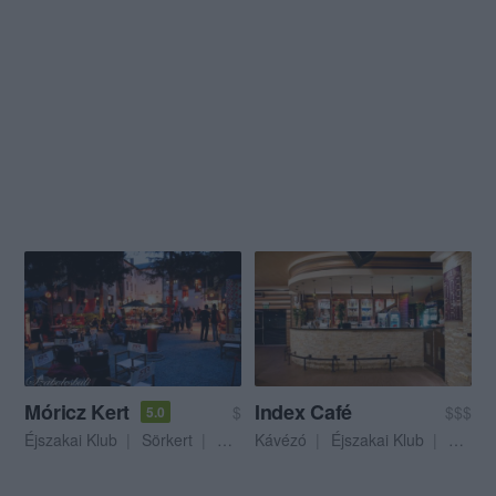
Móricz Kert
Index Café
$
$$$
5.0
Éjszakai Klub
Sörkert
Kocsma
Kávézó
Éjszakai Klub
Bár