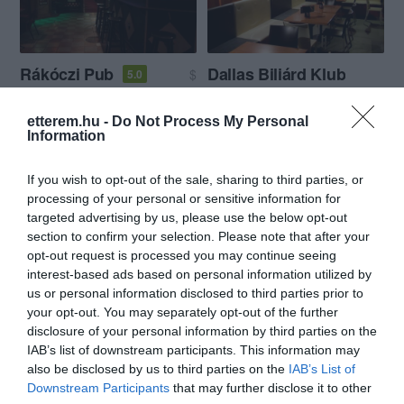
Rákóczi Pub
Dallas Biliárd Klub
$
5.0
Kocsma
Biliárd Szalon
Biliárd Szalon
Sport Bár
etterem.hu -
Do Not Process My Personal
Information
If you wish to opt-out of the sale, sharing to third parties, or
processing of your personal or sensitive information for
targeted advertising by us, please use the below opt-out
section to confirm your selection. Please note that after your
opt-out request is processed you may continue seeing
Kert Gyros és Italbár
Shamrock Nyíregyháza
$
5.0
interest-based ads based on personal information utilized by
Étterem
Gyros
Bár
Éjszakai Klub
Bár
Kávézó
us or personal information disclosed to third parties prior to
your opt-out. You may separately opt-out of the further
disclosure of your personal information by third parties on the
IAB’s list of downstream participants. This information may
also be disclosed by us to third parties on the
IAB’s List of
Downstream Participants
that may further disclose it to other