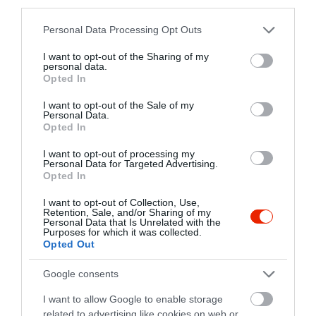
third parties.
Please note that this website/app uses one or more Google
Personal Data Processing Opt Outs
Krúdy Terasz
Club MacAllan
$
$$$
4.0
services and may gather and store information including but
Sörkert
Éjszakai Klub
Szórakozóhely
not limited to your visit or usage behaviour. You may click to
I want to opt-out of the Sharing of my
personal data.
grant or deny consent to Google and its third-party tags to
Opted In
use your data for below specified purposes in below Google
consent section.
I want to opt-out of the Sale of my
Personal Data.
Opted In
I want to opt-out of processing my
Personal Data for Targeted Advertising.
Opted In
Club Hollywood
Jegeske Pub
$$$
$
5.0
Éjszakai Klub
Szórakozóhely
Kocsma
Bisztró
I want to opt-out of Collection, Use,
Retention, Sale, and/or Sharing of my
Personal Data that Is Unrelated with the
Purposes for which it was collected.
Opted Out
Google consents
I want to allow Google to enable storage
related to advertising like cookies on web or