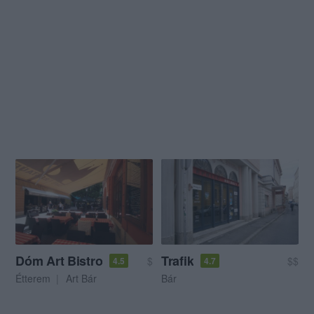
Dóm Art Bistro
Trafik
$
$$
4.5
4.7
Étterem
Art Bár
Bár