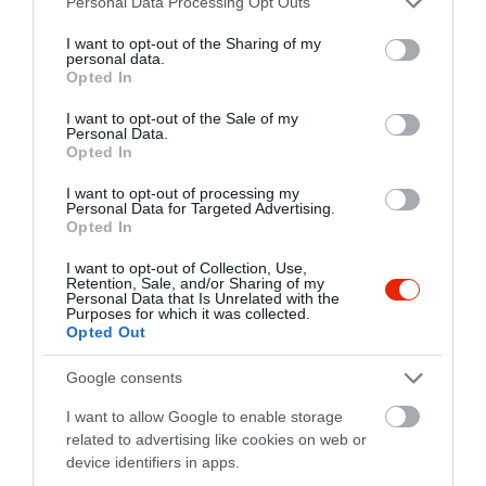
Personal Data Processing Opt Outs
services and may gather and store information including but
not limited to your visit or usage behaviour. You may click to
I want to opt-out of the Sharing of my
Jobb mint otthon
Nana Bistro & Bar
$
$$
4.6
4.8
personal data.
grant or deny consent to Google and its third-party tags to
Opted In
Kávézó
Sörkert
Bár
Étterem
Bár
Bisztró
use your data for below specified purposes in below Google
consent section.
I want to opt-out of the Sale of my
Personal Data.
Opted In
I want to opt-out of processing my
Personal Data for Targeted Advertising.
Opted In
I want to opt-out of Collection, Use,
Café Paulus
Pécsi Est Café
$
$$$
Retention, Sale, and/or Sharing of my
5.0
3.0
Personal Data that Is Unrelated with the
Kávézó
Bár
Étterem
Éjszakai Klub
Szórakozóhely
Purposes for which it was collected.
Opted Out
Google consents
I want to allow Google to enable storage
related to advertising like cookies on web or
device identifiers in apps.