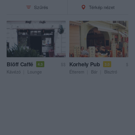
Szűrés
Térkép nézet
Blöff Caffé
Korhely Pub
$$
$
4.3
3.0
Kávézó
Lounge
Étterem
Bár
Bisztró