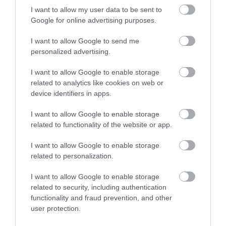
Susogó Borvendéglő
Tramini Pécs
I want to allow my user data to be sent to
$$
5.0
Google for online advertising purposes.
Bor Bár
Étterem
Kocsma
Bár
I want to allow Google to send me
personalized advertising.
I want to allow Google to enable storage
related to analytics like cookies on web or
device identifiers in apps.
I want to allow Google to enable storage
Cyrano Pécs
Campus Lokál Sopianae
$$
5.0
related to functionality of the website or app.
Éjszakai Klub
Szórakozóhely
Bár
Bár
Kocsma
I want to allow Google to enable storage
related to personalization.
I want to allow Google to enable storage
related to security, including authentication
functionality and fraud prevention, and other
user protection.
Belső Kert Art Café
Four Seasons Cafe
$
3.0