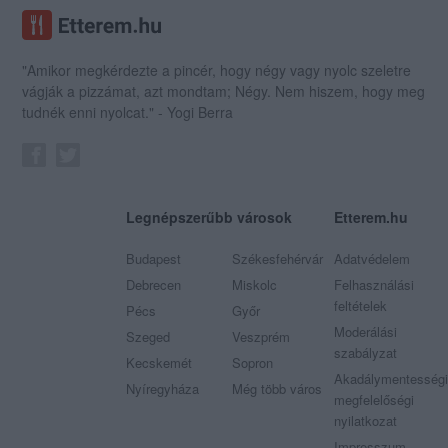
"Amikor megkérdezte a pincér, hogy négy vagy nyolc szeletre
vágják a pizzámat, azt mondtam; Négy. Nem hiszem, hogy meg
tudnék enni nyolcat." - Yogi Berra
Legnépszerűbb városok
Etterem.hu
Budapest
Székesfehérvár
Adatvédelem
Debrecen
Miskolc
Felhasználási
feltételek
Pécs
Győr
Moderálási
Szeged
Veszprém
szabályzat
Kecskemét
Sopron
Akadálymentességi
Nyíregyháza
Még több város
megfelelőségi
nyilatkozat
Impresszum