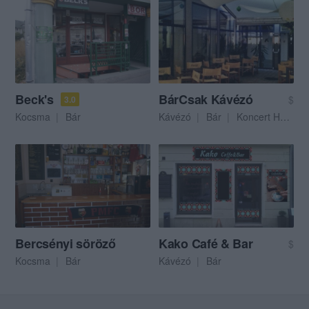
Beck's
BárCsak Kávézó
$
3.0
Kocsma
Bár
Kávézó
Bár
Koncert Helyszín
Bercsényi söröző
Kako Café & Bar
$
Kocsma
Bár
Kávézó
Bár