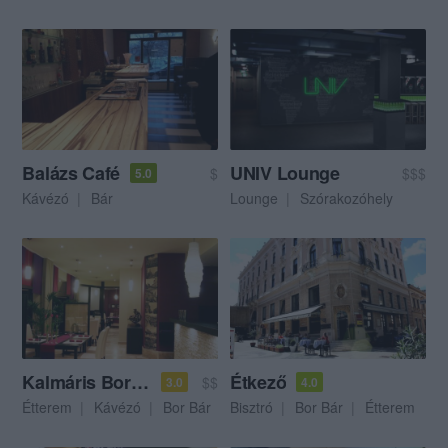
Balázs Café
UNIV Lounge
$
$$$
5.0
Kávézó
Bár
Lounge
Szórakozóhely
Kalmáris Borbisztró
Étkező
$$
3.0
4.0
Étterem
Kávézó
Bor Bár
Bisztró
Bor Bár
Étterem