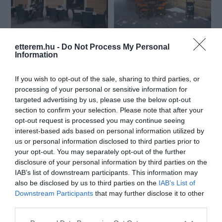
Havanna Café
Nappali
$
$$
5.0
4.6
etterem.hu -
Do Not Process My Personal
Kávézó
Koktél Bár
Bár
Kávézó
Koncert Helyszín
Information
If you wish to opt-out of the sale, sharing to third parties, or
processing of your personal or sensitive information for
targeted advertising by us, please use the below opt-out
section to confirm your selection. Please note that after your
opt-out request is processed you may continue seeing
interest-based ads based on personal information utilized by
us or personal information disclosed to third parties prior to
Hangulat Presszó
Monte Cristo Café Bár
$$
$$
5.0
3.1
your opt-out. You may separately opt-out of the further
Bár
Kocsma
Kávézó
Bár
Kávézó
Kocsma
disclosure of your personal information by third parties on the
IAB’s list of downstream participants. This information may
also be disclosed by us to third parties on the
IAB’s List of
Downstream Participants
that may further disclose it to other
third parties.
Please note that this website/app uses one or more Google