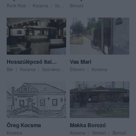
Rock Klub
Kocsma
Szórakozóhely
Borozó
Hosszúlépcső Italozó
Vas Mari
Bár
Kocsma
Szórakozóhely
Étterem
Kocsma
Öreg Kocsma
Mekka Borozó
Kocsma
Kocsma
Sörkert
Borozó