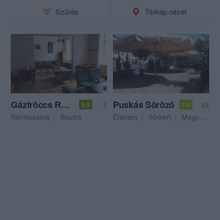
Szűrés
Térkép nézet
Gázfröccs Romkocsma
Puskás Söröző
$
$$
4.5
3.4
Romkocsma
Bisztró
Étterem
Sörkert
Magyar Étterem