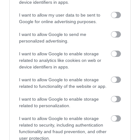
device identifiers in apps.
Darts Club Véndiófa
Rockline Pub
I want to allow my user data to be sent to
$$
2.3
Google for online advertising purposes.
Sport Bár
Kocsma
Szórakozóhely
Angol Kocsma
Söröző
I want to allow Google to send me
personalized advertising.
I want to allow Google to enable storage
related to analytics like cookies on web or
device identifiers in apps.
I want to allow Google to enable storage
Zeberer Borozó
Pince Klub
$
related to functionality of the website or app.
Borozó
Kocsma
Éjszakai Klub
Sörke
I want to allow Google to enable storage
related to personalization.
I want to allow Google to enable storage
related to security, including authentication
functionality and fraud prevention, and other
user protection.