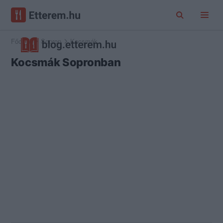
Főoldal
Sopron
Kocsmák
Kocsmák Sopronban