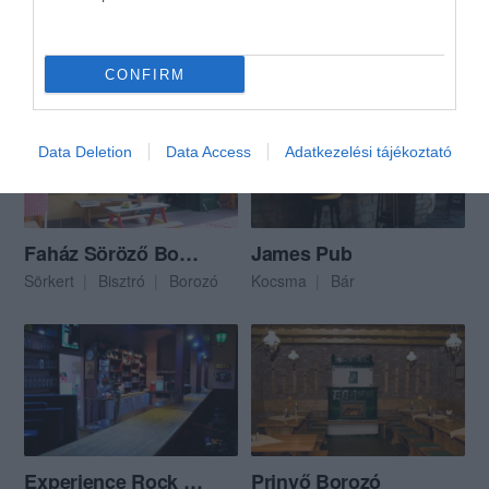
Viktória Presszó
GANGL BORÁSZAT és VINOTÉKA
$$
4.5
Kocsma
Borászat
Borozó
CONFIRM
Data Deletion
Data Access
Adatkezelési tájékoztató
Faház Söröző Borozó
James Pub
Sörkert
Bisztró
Borozó
Kocsma
Bár
Experience Rock Klub
Prinyő Borozó