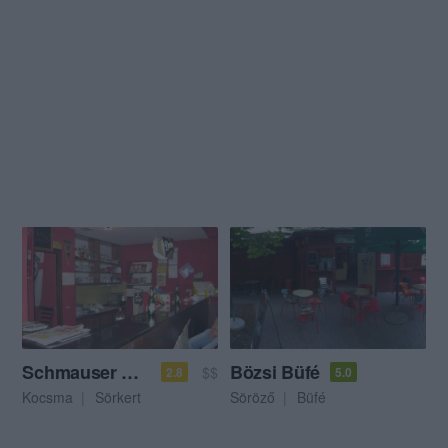
Schmauser Söröző
Bözsi Büfé
$$
2.8
5.0
Kocsma
Sörkert
Söröző
Büfé