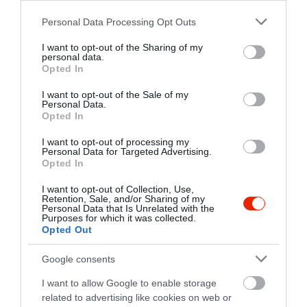
Please note that this website/app uses one or more Google
Personal Data Processing Opt Outs
services and may gather and store information including but
not limited to your visit or usage behaviour. You may click to
I want to opt-out of the Sharing of my
Rókalyuk Söröző
Padlás Club
$
$$
2.3
5.0
personal data.
grant or deny consent to Google and its third-party tags to
Opted In
Sörkert
Kocsma
Kocsma
use your data for below specified purposes in below Google
consent section.
I want to opt-out of the Sale of my
Personal Data.
Opted In
I want to opt-out of processing my
Personal Data for Targeted Advertising.
Opted In
I want to opt-out of Collection, Use,
Sport Söröző
Kis Deák Söröző & Borozó
$
$
Retention, Sale, and/or Sharing of my
Personal Data that Is Unrelated with the
Kocsma
Sörkert
Kocsma
Borozó
Purposes for which it was collected.
Opted Out
Google consents
I want to allow Google to enable storage
related to advertising like cookies on web or