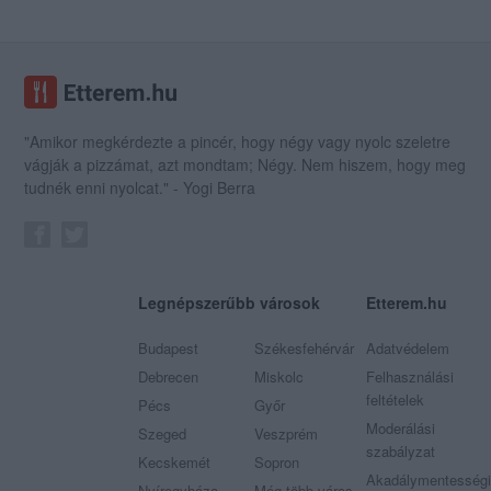
"Amikor megkérdezte a pincér, hogy négy vagy nyolc szeletre
vágják a pizzámat, azt mondtam; Négy. Nem hiszem, hogy meg
tudnék enni nyolcat." - Yogi Berra
Legnépszerűbb városok
Etterem.hu
Budapest
Székesfehérvár
Adatvédelem
Debrecen
Miskolc
Felhasználási
feltételek
Pécs
Győr
Moderálási
Szeged
Veszprém
szabályzat
Kecskemét
Sopron
Akadálymentességi
Nyíregyháza
Még több város