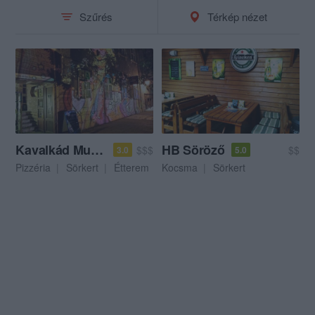
Szűrés
Térkép nézet
Kavalkád Music Pub
HB Söröző
$$$
$$
3.0
5.0
Pizzéria
Sörkert
Étterem
Kocsma
Sörkert