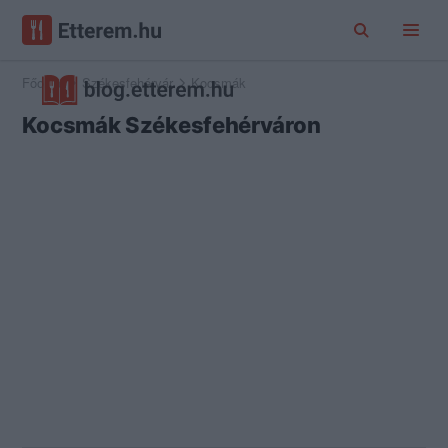
Főoldal
Székesfehérvár
Kocsmák
Kocsmák Székesfehérváron