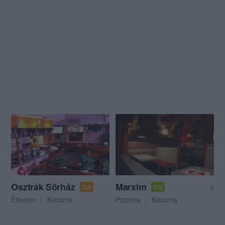
Osztrák Sörház
Marxim
$
2.0
3.9
Étterem
Kocsma
Pizzéria
Kocsma