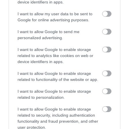
device identifiers in apps.
Ribillió
Petőfi Kultúrtér
I want to allow my user data to be sent to
$$
4.0
Google for online advertising purposes.
Kávézó
Kocsma
Bár
Sörkert
Szórakozóhely
I want to allow Google to send me
personalized advertising.
I want to allow Google to enable storage
related to analytics like cookies on web or
device identifiers in apps.
I want to allow Google to enable storage
Borpatika Borozó
Belgian Beer Café
$$
5.0
4.0
related to functionality of the website or app.
Borozó
Bor Bár
Borászat
Étterem
Sörkert
I want to allow Google to enable storage
related to personalization.
I want to allow Google to enable storage
related to security, including authentication
functionality and fraud prevention, and other
user protection.