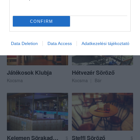
Fekvő Katona Söröző & Kávézó
Klub
$$$
5.0
Kocsma
Éjszakai Klub
Sörkert
CONFIRM
Data Deletion
Data Access
Adatkezelési tájékoztató
Játékosok Klubja
Hétvezér Söröző
Kocsma
Kocsma
Bár
Kelemen Sörakadémia
Steffl Söröző
$
$