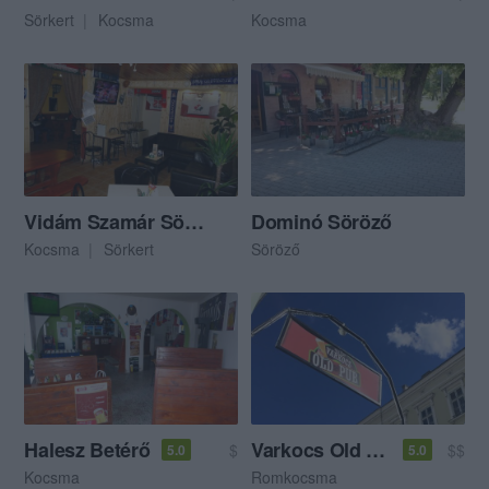
Sörkert
Kocsma
Kocsma
Vidám Szamár Söröző
Dominó Söröző
Kocsma
Sörkert
Söröző
Halesz Betérő
Varkocs Old Pub
$
$$
5.0
5.0
Kocsma
Romkocsma