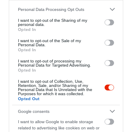
Please note that this website/app uses one or more Google
Personal Data Processing Opt Outs
services and may gather and store information including but
not limited to your visit or usage behaviour. You may click to
I want to opt-out of the Sharing of my
Petz Söröző
Pince - Söröző és Étterem Székesfehérvár
$
$
5.0
personal data.
grant or deny consent to Google and its third-party tags to
Opted In
Sörkert
Kocsma
Magyar Étterem
Étterem
Sö
use your data for below specified purposes in below Google
consent section.
I want to opt-out of the Sale of my
Personal Data.
Opted In
I want to opt-out of processing my
Personal Data for Targeted Advertising.
Opted In
I want to opt-out of Collection, Use,
Sörpatika
Museum Café - MLK
$
$$
Retention, Sale, and/or Sharing of my
4.3
Personal Data that Is Unrelated with the
Kocsma
Kávézó
Lounge
Sörkert
Purposes for which it was collected.
Opted Out
Google consents
I want to allow Google to enable storage
related to advertising like cookies on web or