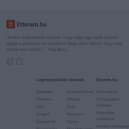
"Amikor megkérdezte a pincér, hogy négy vagy nyolc szeletre
vágják a pizzámat, azt mondtam; Négy. Nem hiszem, hogy meg
tudnék enni nyolcat." - Yogi Berra
Legnépszerűbb városok
Etterem.hu
Budapest
Székesfehérvár
Adatvédelem
Debrecen
Miskolc
Felhasználási
feltételek
Pécs
Győr
Moderálási
Szeged
Veszprém
szabályzat
Kecskemét
Sopron
Akadálymentességi
Nyíregyháza
Még több város