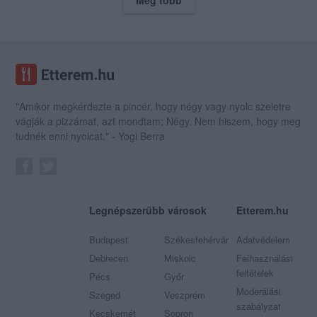
"Amikor megkérdezte a pincér, hogy négy vagy nyolc szeletre
vágják a pizzámat, azt mondtam; Négy. Nem hiszem, hogy meg
tudnék enni nyolcat." - Yogi Berra
Legnépszerűbb városok
Etterem.hu
Budapest
Székesfehérvár
Adatvédelem
Debrecen
Miskolc
Felhasználási
feltételek
Pécs
Győr
Moderálási
Szeged
Veszprém
szabályzat
Kecskemét
Sopron