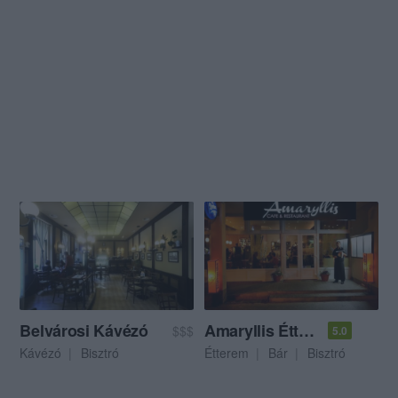
Belvárosi Kávézó
Amaryllis Étterem és Bár
$$$
5.0
Kávézó
Bisztró
Étterem
Bár
Bisztró