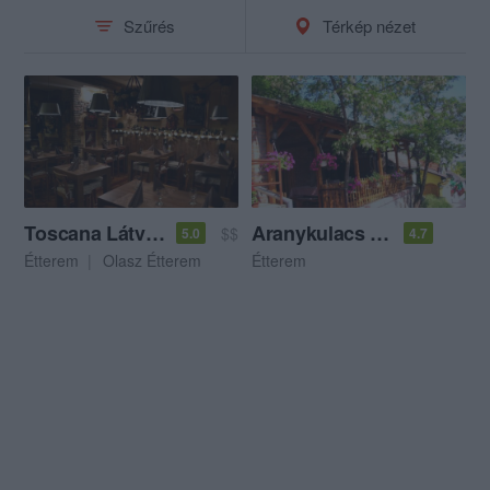
Szűrés
Térkép nézet
Toscana Látványkonyha
Aranykulacs Kisvendéglő
$$
5.0
4.7
Étterem
Olasz Étterem
Étterem