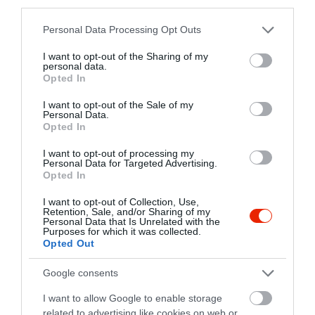
third parties.
Please note that this website/app uses one or more Google
Personal Data Processing Opt Outs
Teke Söröző
Optimus Étterem
$
$$$
4.0
services and may gather and store information including but
Kocsma
Sörkert
Étterem
not limited to your visit or usage behaviour. You may click to
I want to opt-out of the Sharing of my
personal data.
grant or deny consent to Google and its third-party tags to
Opted In
use your data for below specified purposes in below Google
consent section.
I want to opt-out of the Sale of my
Personal Data.
Opted In
I want to opt-out of processing my
Personal Data for Targeted Advertising.
Opted In
Matteo Pizza & Pasta
Mézesmadzag kávézó
$$
$
4.6
4.6
Olasz Étterem
Pizzéria
Cukrászda
Kávézó
I want to opt-out of Collection, Use,
Retention, Sale, and/or Sharing of my
Personal Data that Is Unrelated with the
Purposes for which it was collected.
Opted Out
Google consents
I want to allow Google to enable storage
related to advertising like cookies on web or