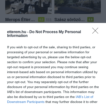
Merops Étterem
Szász söröző és Étterem
$$$
4.0
4.9
Étterem
Étterem
Kocsma
Bisztró
etterem.hu -
Do Not Process My Personal
Information
If you wish to opt-out of the sale, sharing to third parties, or
processing of your personal or sensitive information for
targeted advertising by us, please use the below opt-out
section to confirm your selection. Please note that after your
opt-out request is processed you may continue seeing
Bella Napoli Pizzéria
Bodri Bor és Halásztanya
$
3.2
interest-based ads based on personal information utilized by
Olasz Étterem
Pizzéria
Magyar Étterem
Borozó
Étt
us or personal information disclosed to third parties prior to
your opt-out. You may separately opt-out of the further
disclosure of your personal information by third parties on the
IAB’s list of downstream participants. This information may
also be disclosed by us to third parties on the
IAB’s List of
Downstream Participants
that may further disclose it to other