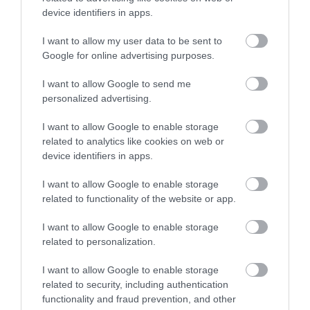
device identifiers in apps.
Szilfa Vendéglő
Zrínyi Sörkert Étterem
$
2.0
Étterem
Étterem
I want to allow my user data to be sent to
Google for online advertising purposes.
I want to allow Google to send me
personalized advertising.
I want to allow Google to enable storage
related to analytics like cookies on web or
device identifiers in apps.
Zsitvai Cukrászda
Séd Söröző
$
$
4.3
Cukrászda
Sörkert
Étterem
I want to allow Google to enable storage
related to functionality of the website or app.
I want to allow Google to enable storage
related to personalization.
I want to allow Google to enable storage
related to security, including authentication
functionality and fraud prevention, and other
Stefán Ételbár Szekszárd
Prim Cukrászda
$$
$
5.0
5.0