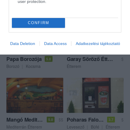
user protection.
Bisztró
Cukrászda
Fagyizó
CONFIRM
Data Deletion
Data Access
Adatkezelési tájékoztató
Papa Borozója
Garay Söröző Étterem
$
5.0
Borozó
Kocsma
Étterem
Mangó Mediterrán Étterem
Poharas Faloda
$$
$
5.0
3.7
Mediterrán Étterem
Levesező
Büfé
Étterem