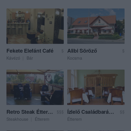
Fekete Elefánt Café
Alibi Söröző
$
$
Kávézó
Bár
Kocsma
Retro Steak Étterem
Ízlelő Családbarát Étterem
$$$
$$
Steakhouse
Étterem
Étterem