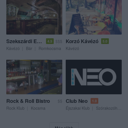
Szekszárdi Est Café
Korzó Kávézó
$$$
4.5
5.0
Kávézó
Bár
Romkocsma
Kávézó
Rock & Roll Bistro
Club Neo
$$
1.0
Rock Klub
Kocsma
Éjszakai Klub
Szórakozóhely
Még több