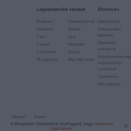
Legnépszerűbb városok
Etterem.hu
Budapest
Székesfehérvár
Adatvédelem
Debrecen
Miskolc
Felhasználási
feltételek
Pécs
Győr
Moderálási
Szeged
Veszprém
szabályzat
Kecskemét
Sopron
Akadálymentességi
Nyíregyháza
Még több város
megfelelőségi
nyilatkozat
Impresszum
Hely ajánlása
Magyar
English
A böngészés folytatásával jóváhagyod, hogy
cookie-kat
© 2009 - 2026 Etterem.hu - Minden jog fenntartva
használunk
.