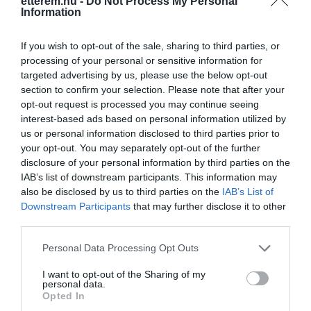
etterem.hu -
Do Not Process My Personal
Information
8000 Székesfehérvár, Rákóczi út 1.
+36 70 455 4566
If you wish to opt-out of the sale, sharing to third parties, or
processing of your personal or sensitive information for
info@albabar.hu
targeted advertising by us, please use the below opt-out
www.albabar.hu
section to confirm your selection. Please note that after your
opt-out request is processed you may continue seeing
fb.com/albabardisco
interest-based ads based on personal information utilized by
us or personal information disclosed to third parties prior to
your opt-out. You may separately opt-out of the further
disclosure of your personal information by third parties on the
IAB’s list of downstream participants. This information may
also be disclosed by us to third parties on the
IAB’s List of
Downstream Participants
that may further disclose it to other
third parties.
Probléma jelentése
Te vagy a tulajdonos?
Please note that this website/app uses one or more Google
Personal Data Processing Opt Outs
services and may gather and store information including but
not limited to your visit or usage behaviour. You may click to
I want to opt-out of the Sharing of my
personal data.
grant or deny consent to Google and its third-party tags to
Opted In
use your data for below specified purposes in below Google