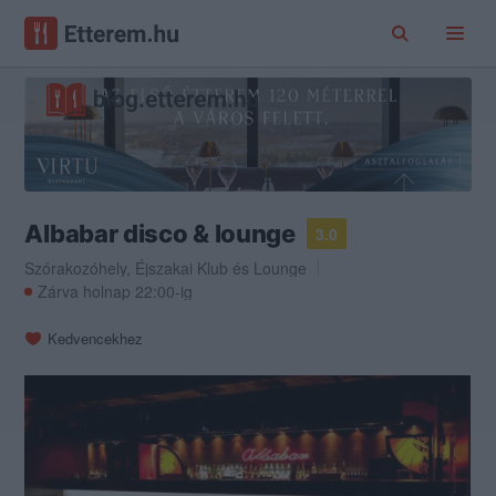
Albabar disco & lounge
3.0
Szórakozóhely
,
Éjszakai Klub
és
Lounge
Zárva holnap 22:00-ig
Kedvencekhez