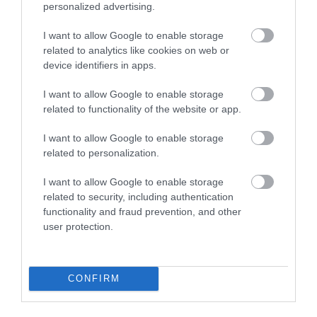
3.0
4
0
personalized advertising.
3
1
I want to allow Google to enable storage
2
0
related to analytics like cookies on web or
1
0
device identifiers in apps.
Összesen 1
I want to allow Google to enable storage
related to functionality of the website or app.
I want to allow Google to enable storage
related to personalization.
I want to allow Google to enable storage
related to security, including authentication
functionality and fraud prevention, and other
user protection.
Értékelem
CONFIRM