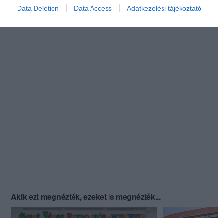
Data Deletion
Data Access
Adatkezelési tájékoztató
Akik ezt megnézték, ezeket is megnézték...