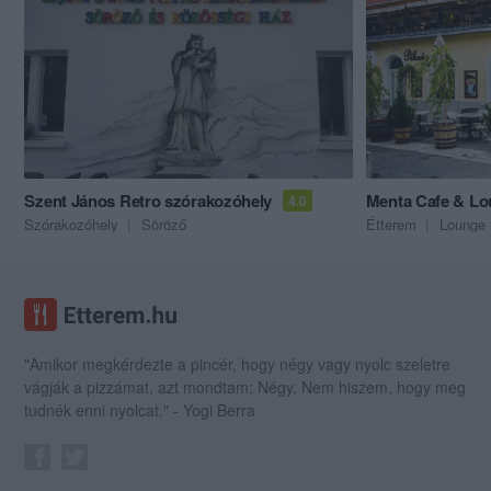
Szent János Retro szórakozóhely
Menta Cafe & L
4.0
Szórakozóhely
Söröző
Étterem
Lounge
"Amikor megkérdezte a pincér, hogy négy vagy nyolc szeletre
vágják a pizzámat, azt mondtam; Négy. Nem hiszem, hogy meg
tudnék enni nyolcat." - Yogi Berra