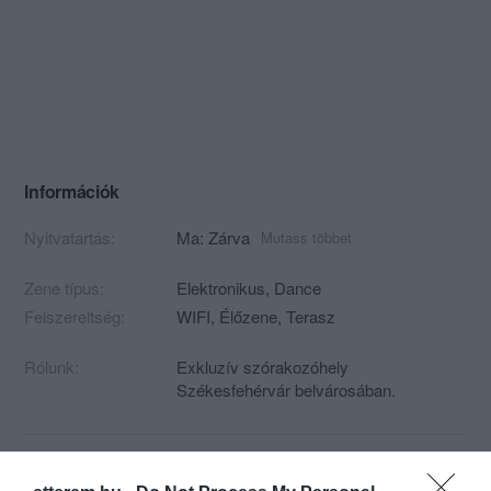
Információk
Nyitvatartás:
Ma: Zárva
Mutass többet
Zene típus:
Elektronikus, Dance
Felszereltség:
WIFI, Élőzene, Terasz
Rólunk:
Exkluzív szórakozóhely
Székesfehérvár belvárosában.
Kapcsolat