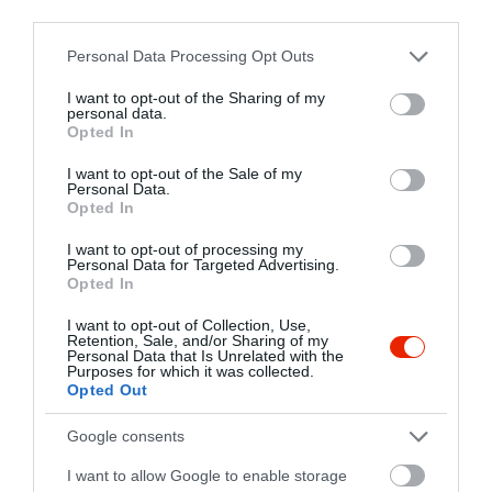
Ha pedig csak lazítani szeretnél, a
third parties.
3922 Taktaharkány, Béke út 15.
hangulatosPRESSZÓ rész minden nap
Please note that this website/app uses one or more Google
nyitva áll, mérsékelt italárakkal,fagyival,
Personal Data Processing Opt Outs
zona40@freemail.hu
services and may gather and store information including but
és egyéb finomságokkal.
fb.com/pages/ARIZONA-PRESSZ%C3%93/205765669455213
not limited to your visit or usage behaviour. You may click to
I want to opt-out of the Sharing of my
personal data.
grant or deny consent to Google and its third-party tags to
Opted In
use your data for below specified purposes in below Google
consent section.
I want to opt-out of the Sale of my
Personal Data.
Opted In
I want to opt-out of processing my
Personal Data for Targeted Advertising.
Opted In
Probléma jelentése
Te vagy a tulajdonos?
I want to opt-out of Collection, Use,
Retention, Sale, and/or Sharing of my
Personal Data that Is Unrelated with the
Purposes for which it was collected.
Opted Out
Google consents
I want to allow Google to enable storage