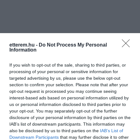
etterem.hu -
Do Not Process My Personal
Információk
Information
Nyitvatartás:
Ma: 06:00 - 24:00
Mutass többet
Nyitva
If you wish to opt-out of the sale, sharing to third parties, or
processing of your personal or sensitive information for
Felszereltség:
Biliárd, Terasz, Parkoló
targeted advertising by us, please use the below opt-out
section to confirm your selection. Please note that after your
Rólunk:
Ha kedved támad kikapcsolódni,
opt-out request is processed you may continue seeing
biliárdozni a haverokkal vagy a csocsón
interest-based ads based on personal information utilized by
szórni a gólokat , az ARIZONA
us or personal information disclosed to third parties prior to
PRESSZÓ a legjobb hely számodra
Mutass többet
your opt-out. You may separately opt-out of the further
Taktaharkányban!!!
disclosure of your personal information by third parties on the
Péntekenként 21.00-tol remek PARTY-
IAB’s list of downstream participants. This information may
kal várjuk a kikapcsolódásra vágyó
also be disclosed by us to third parties on the
IAB’s List of
közönséget egészen hajnal 2-óráig!!!
Kapcsolat
Downstream Participants
that may further disclose it to other