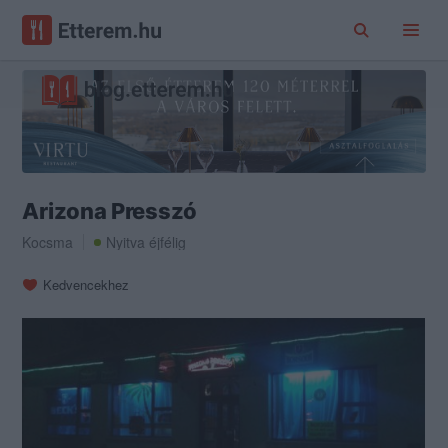
Arizona Presszó
Kocsma
Nyitva éjfélig
Kedvencekhez