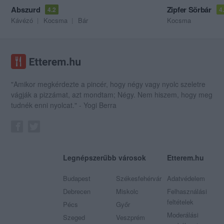
Abszurd
Zipfer Sörbár
4.2
4
Kávézó
Kocsma
Bár
Kocsma
"Amikor megkérdezte a pincér, hogy négy vagy nyolc szeletre
vágják a pizzámat, azt mondtam; Négy. Nem hiszem, hogy meg
tudnék enni nyolcat." - Yogi Berra
Legnépszerűbb városok
Etterem.hu
Budapest
Székesfehérvár
Adatvédelem
Debrecen
Miskolc
Felhasználási
feltételek
Pécs
Győr
Moderálási
Szeged
Veszprém