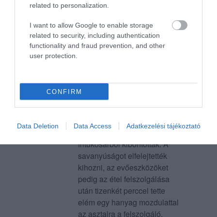
related to personalization.
fogyasztottunk, ami nem az
étterem érdeme. Köszönjük
I want to allow Google to enable storage
szépen, soha többet!
related to security, including authentication
functionality and fraud prevention, and other
Jelentés
user protection.
Az ételek elkészítése és
CONFIRM
tálalása a hetvenes éveket
idézi. Az ehetetlen étel
(evőeszköz híján)a tányéron
Bruckner Géza
Data Deletion
Data Access
Adatkezelési tájékoztató
úgy hevert ahogy a
2018. Április 30.
fritukosárból kiborították. A
savanyúságot elfelejtették
kihozni, az evőeszközöket
pedig az étel felszolgálása
után tizenkét perccel tette
elém egy hanyag mozdulattal
az asztalra a felszolgáló.