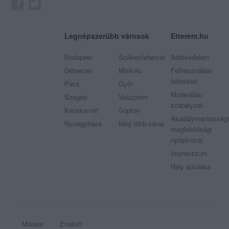
Legnépszerűbb városok
Etterem.hu
Budapest
Székesfehérvár
Adatvédelem
Debrecen
Miskolc
Felhasználási
feltételek
Pécs
Győr
Moderálási
Szeged
Veszprém
szabályzat
Kecskemét
Sopron
Akadálymentességi
Nyíregyháza
Még több város
megfelelőségi
nyilatkozat
Impresszum
Hely ajánlása
Magyar
English