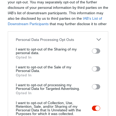
Értékelések
Értékeld Te is
your opt-out. You may separately opt-out of the further
disclosure of your personal information by third parties on the
IAB’s list of downstream participants. This information may
5
1
2.3
also be disclosed by us to third parties on the
IAB’s List of
4
0
Downstream Participants
that may further disclose it to other
3
0
third parties.
2
0
Please note that this website/app uses one or more Google
Personal Data Processing Opt Outs
1
2
services and may gather and store information including but
not limited to your visit or usage behaviour. You may click to
I want to opt-out of the Sharing of my
Összesen 3
personal data.
grant or deny consent to Google and its third-party tags to
Opted In
use your data for below specified purposes in below Google
consent section.
I want to opt-out of the Sale of my
Tegnap voltunk ott az étel
Personal Data.
Opted In
nagyon finom és bőséges
volt.Kiszolgálás profi és
I want to opt-out of processing my
Personal Data for Targeted Advertising.
barátságos volt.Ajánlom
Kelemen Szilvia
Opted In
mindenkinek.
2019. Április 25.
I want to opt-out of Collection, Use,
Jelentés
Retention, Sale, and/or Sharing of my
Personal Data that Is Unrelated with the
Purposes for which it was collected.