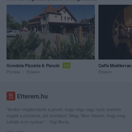
Gondola Pizzéria & Panzió
Caffe Mediterran 
4.0
Pizzéria
Étterem
Étterem
"Amikor megkérdezte a pincér, hogy négy vagy nyolc szeletre
vágják a pizzámat, azt mondtam; Négy. Nem hiszem, hogy meg
tudnék enni nyolcat." - Yogi Berra