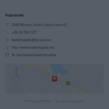
arborétum ős fás tőszomszédságában
található a Báder fogadó étterem.
Kapcsolat
2060 Bicske, Szent László utca 43.
+36 22 350 727
baderfogado@gmail.com
http://www.baderfogado.hu/
fb.com/baderfogado/timeline
Probléma jelentése
Te vagy a tulajdonos?