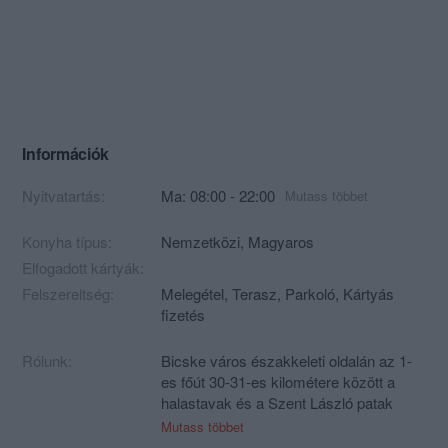
Információk
Nyitvatartás:
Ma: 08:00 - 22:00
Mutass többet
Konyha típus:
Nemzetközi
,
Magyaros
Elfogadott kártyák:
Felszereltség:
Melegétel, Terasz, Parkoló, Kártyás
fizetés
Rólunk:
Bicske város északkeleti oldalán az 1-
es főút 30-31-es kilométere között a
halastavak és a Szent László patak
mellett, a Galagonyási szőlőhegy
Mutass többet
valamint a bicskei Batthyány kastély és