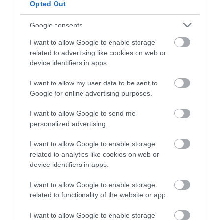
Opted Out
Maga a hely kinézetével
Google consents
semmi gondunk nem volt, a
pincér udvarias volt, az ételek
I want to allow Google to enable storage
viszont szörnyűek! Alapból
related to advertising like cookies on web or
Lajtár Andrea
halászlé miatt mentünk, mikor
device identifiers in apps.
2018. November 1.
jött a pincér felvenni a
I want to allow my user data to be sent to
rendelést, mondtuk hogy
Google for online advertising purposes.
halászlevet szeretnénk,
mondta a pincér, hogy azt
I want to allow Google to send me
inkább ne, (gondolom több
personalized advertising.
panasz volt rá,) állítólag az a
I want to allow Google to enable storage
szakács gyengéje, mondtuk
related to analytics like cookies on web or
oké, akkor húsleves, 1 kanál
device identifiers in apps.
után vissza lett küldve az is,
mert rettenet volt, a fatányéros,
I want to allow Google to enable storage
cigánypecsenye, mind rágós,
related to functionality of the website or app.
íztelen, egyedül az üveg bor
I want to allow Google to enable storage
volt a finom amit ott