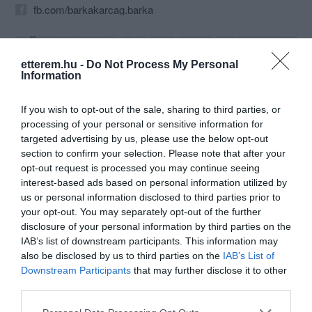
fb.com/barkakarcag.barka
etterem.hu -
Do Not Process My Personal
Information
If you wish to opt-out of the sale, sharing to third parties, or
processing of your personal or sensitive information for
targeted advertising by us, please use the below opt-out
Probléma jelentése
Te vagy a tulajdonos?
section to confirm your selection. Please note that after your
opt-out request is processed you may continue seeing
interest-based ads based on personal information utilized by
us or personal information disclosed to third parties prior to
your opt-out. You may separately opt-out of the further
disclosure of your personal information by third parties on the
IAB’s list of downstream participants. This information may
also be disclosed by us to third parties on the
IAB’s List of
Downstream Participants
that may further disclose it to other
third parties.
Please note that this website/app uses one or more Google