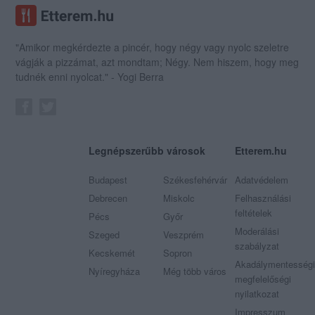
"Amikor megkérdezte a pincér, hogy négy vagy nyolc szeletre
vágják a pizzámat, azt mondtam; Négy. Nem hiszem, hogy meg
tudnék enni nyolcat." - Yogi Berra
Legnépszerűbb városok
Etterem.hu
Budapest
Székesfehérvár
Adatvédelem
Debrecen
Miskolc
Felhasználási
feltételek
Pécs
Győr
Moderálási
Szeged
Veszprém
szabályzat
Kecskemét
Sopron
Akadálymentességi
Nyíregyháza
Még több város
megfelelőségi
nyilatkozat
Impresszum