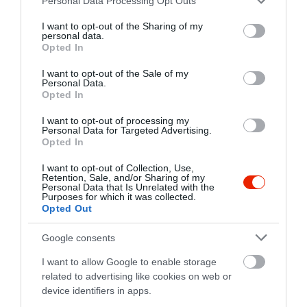
Personal Data Processing Opt Outs
services and may gather and store information including but
not limited to your visit or usage behaviour. You may click to
I want to opt-out of the Sharing of my
personal data.
grant or deny consent to Google and its third-party tags to
Opted In
use your data for below specified purposes in below Google
consent section.
I want to opt-out of the Sale of my
Personal Data.
Opted In
I want to opt-out of processing my
Personal Data for Targeted Advertising.
Opted In
Értékelések
Értékeld Te is
I want to opt-out of Collection, Use,
Retention, Sale, and/or Sharing of my
Personal Data that Is Unrelated with the
Purposes for which it was collected.
5
2
5.0
Opted Out
4
0
3
0
Google consents
2
0
I want to allow Google to enable storage
1
0
related to advertising like cookies on web or
device identifiers in apps.
Összesen 2