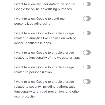
I want to allow my user data to be sent to
Google for online advertising purposes.
Rendszeresen megfordulunk a
I want to allow Google to send me
bárban. Nagyon meg vagyunk
personalized advertising.
elégedve a felszolgálással,
amely gyors és színvonalas. A
Szentannai Zsuzsa
I want to allow Google to enable storage
felszolgálók aranyosak,
2009. November 19.
related to analytics like cookies on web or
kedvesek és segítőkészek
device identifiers in apps.
voltak az italkülönlegességek
I want to allow Google to enable storage
és koktélok széles kínálatából
related to functionality of the website or app.
kiválasztani a megfelelőt.
Mindemellett elfogadható áron
I want to allow Google to enable storage
kínálják őket.
related to personalization.
Csak ajánlani tudom
I want to allow Google to enable storage
mindenkinek!
related to security, including authentication
Jelentés
functionality and fraud prevention, and other
user protection.