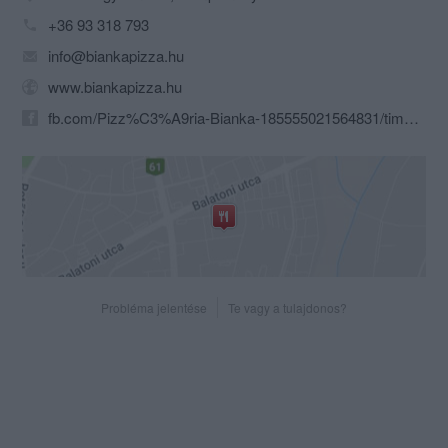
+36 93 318 793
info@biankapizza.hu
www.biankapizza.hu
fb.com/Pizz%C3%A9ria-Bianka-185555021564831/timeline/?ref=page_internal
Probléma jelentése
Te vagy a tulajdonos?