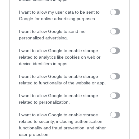
A pizzák finomak , vastag
I want to allow my user data to be sent to
tésztásak , bőséges a feltét , jó
Google for online advertising purposes.
áron.
Nekem furcsa volt , mikor
I want to allow Google to send me
először mentünk , tegeződő
personalized advertising.
köszönés fogadott bennünket
I want to allow Google to enable storage
annak ellenére , hogy Mi nem
related to analytics like cookies on web or
tegezve köszöntünk..
device identifiers in apps.
Kedvességnek szánták
gondolom , de annak meg
I want to allow Google to enable storage
vannak az illemszabályai.
related to functionality of the website or app.
Mostmár nem zavar , Mi is úgy
I want to allow Google to enable storage
megyünk be.
related to personalization.
Jelentés
I want to allow Google to enable storage
related to security, including authentication
functionality and fraud prevention, and other
Interneten keresztül rendeltem
user protection.
pizzát tőlük, azonnal meg is