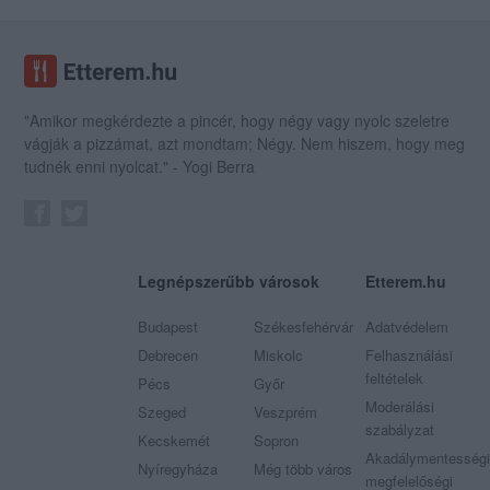
"Amikor megkérdezte a pincér, hogy négy vagy nyolc szeletre
vágják a pizzámat, azt mondtam; Négy. Nem hiszem, hogy meg
tudnék enni nyolcat." - Yogi Berra
Legnépszerűbb városok
Etterem.hu
Budapest
Székesfehérvár
Adatvédelem
Debrecen
Miskolc
Felhasználási
feltételek
Pécs
Győr
Moderálási
Szeged
Veszprém
szabályzat
Kecskemét
Sopron
Akadálymentességi
Nyíregyháza
Még több város
megfelelőségi