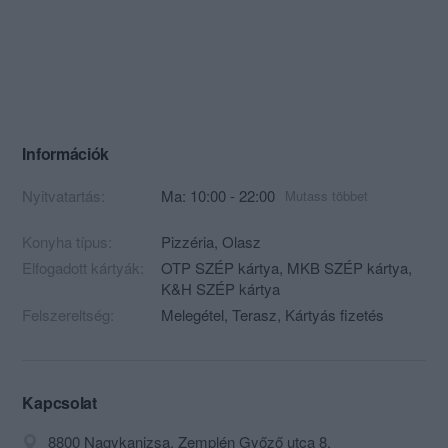
Információk
Nyitvatartás:
Ma: 10:00 - 22:00
Mutass többet
Konyha típus:
Pizzéria
,
Olasz
Elfogadott kártyák:
OTP SZÉP kártya, MKB SZÉP kártya,
K&H SZÉP kártya
Felszereltség:
Melegétel, Terasz, Kártyás fizetés
Kapcsolat
8800 Nagykanizsa, Zemplén Győző utca 8.