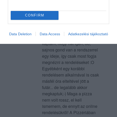
kaptam e-mailen a rendelés
visszaigazolását.... másfél óra
ji...@freemail.hu
CONFIRM
elteltével (max. 50 perc lenne
2011. Május 27.
a várakozási idő) felhívtam
őket, hogy ugyan merre járhat
Data Deletion
Data Access
Adatkezelési tájékoztató
a pizzám, mire azt a választ
kaptam, hogy hát igen, őő,
sajnos gond van a rendszerrel
egy ideje, így csak most fogja
megnézni a rendeléseket :O
Egyébként egy korábbi
rendelésem alkalmával is csak
másfél óra elteltével jött a
futár... de legalább akkor
megkaptuk;-) Maga a pizza
nem volt rossz, el kell
ismernem, de ennyit az online
rendelésükről! A Pizzériában