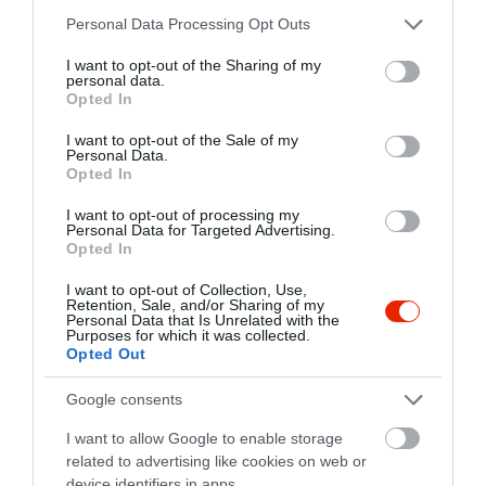
Please note that this website/app uses one or more Google
2
Personal Data Processing Opt Outs
0
services and may gather and store information including but
1
0
not limited to your visit or usage behaviour. You may click to
I want to opt-out of the Sharing of my
personal data.
grant or deny consent to Google and its third-party tags to
Összesen 5
Opted In
use your data for below specified purposes in below Google
consent section.
I want to opt-out of the Sale of my
Personal Data.
Opted In
Jó lenne,ha ki lenne írva,hogy
a pizzák feltétje mit tartalmaz.
I want to opt-out of processing my
Personal Data for Targeted Advertising.
A sonkás,szalámis általában
Opted In
mindenhol egyforma.
Ott György
2020. Október 1.
I want to opt-out of Collection, Use,
Jelentés
Retention, Sale, and/or Sharing of my
Personal Data that Is Unrelated with the
Purposes for which it was collected.
Opted Out
Kiszállítást kértem . 2
Google consents
személyes tálat. Háát.....kevés
volt , a húsok szárazak voltak.
I want to allow Google to enable storage
A pizzájuk finom.
related to advertising like cookies on web or
Katalin Mária
Jártunk ott többször.
device identifiers in apps.
2018. Július 21.