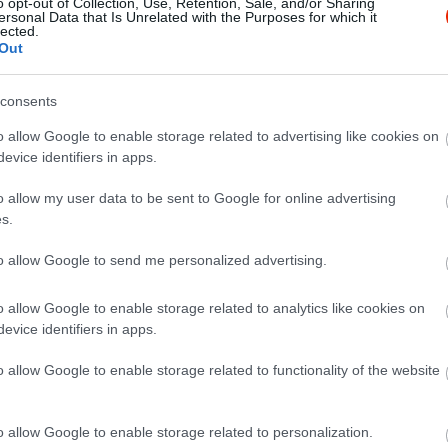
o opt-out of Collection, Use, Retention, Sale, and/or Sharing
ersonal Data that Is Unrelated with the Purposes for which it
lected.
Out
consents
o allow Google to enable storage related to advertising like cookies on
evice identifiers in apps.
o allow my user data to be sent to Google for online advertising
s.
 isteni pizzával és kellemes szállás lehetőséggel !
to allow Google to send me personalized advertising.
o allow Google to enable storage related to analytics like cookies on
evice identifiers in apps.
o allow Google to enable storage related to functionality of the website
o allow Google to enable storage related to personalization.