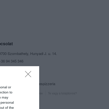
csolat
9700 Szombathely, Hunyadi J. u. 14.
+36 94 345 346
apizza@freemail.hu
http://bingo.uw.hu/
fb.com/bingoeszpresszo.espizzeria
sonal or
ection to
Probléma jelentése
Te vagy a tulajdonos?
ou may
 personal
out of the