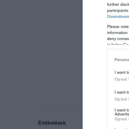
further disc
participants
Downstream 
Please note
information 
deny consent
in below Go
Persona
I want t
Opted 
I want t
Opted 
I want 
Advertis
Opted 
Értékelések