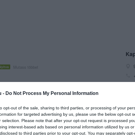
Kap
Mutass többet
Nyitva
u -
Do Not Process My Personal Information
egétel, Terasz, Parkoló
to opt-out of the sale, sharing to third parties, or processing of your per
formation for targeted advertising by us, please use the below opt-out s
r selection. Please note that after your opt-out request is processed y
eing interest-based ads based on personal information utilized by us or
disclosed to third parties prior to your opt-out. You may separately opt-