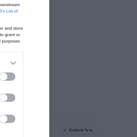
 downstream
B’s List of
er and store
to grant or
ed purposes
Értékeld Te is