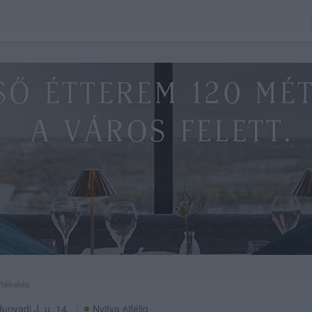
rtékelés
unyadi J. u. 14.
Nyitva éjfélig