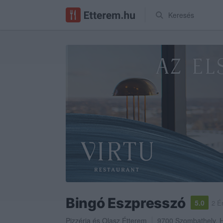
Keresés
Bingó Eszpresszó
5.0
2 É
Pizzéria
és
Olasz Étterem
9700
Szombathely
,
H