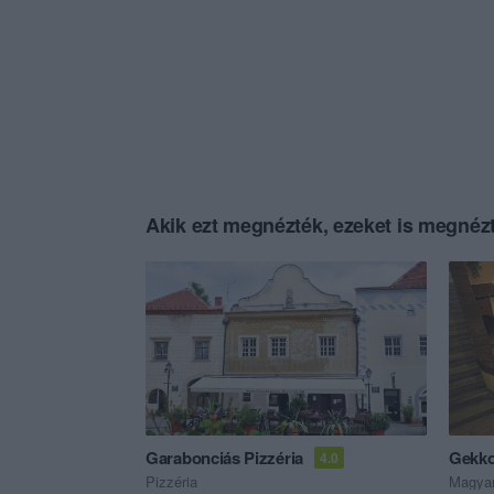
Akik ezt megnézték, ezeket is megnézt
Garabonciás Pizzéria
Gekko
4.0
Pizzéria
Magyar