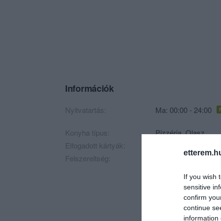
Információk
Nyitvatartás:
Ma: 00:00 - 24:00
Konyha típus:
Pizzéria
,
Olasz
Elfogadott kártyák:
etterem.h
Felszereltség:
TV, WIFI, Darts, Mel
If you wish 
sensitive in
confirm you
continue se
information 