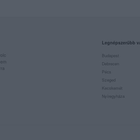
Legnépszerűbb v
olc
Budapest
 Nem
Debrecen
rra
Pécs
Szeged
Kecskemét
Nyíregyháza