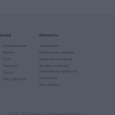
árosok
Etterem.hu
Székesfehérvár
Adatvédelem
Miskolc
Felhasználási feltételek
Győr
Moderálási szabályzat
Veszprém
Akadálymentességi
megfelelőségi nyilatkozat
Sopron
Impresszum
Még több város
Hely ajánlása
© 2009 - 2026 Etterem.hu - Minden jog fenntartva