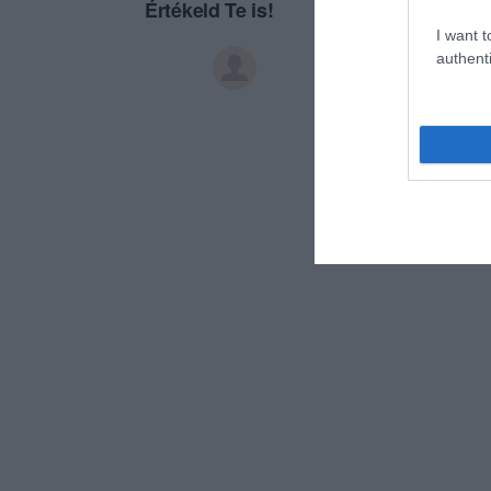
Értékeld Te is!
I want t
authenti