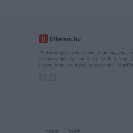
"Amikor megkérdezte a pincér, hogy négy vagy ny
szeletre vágják a pizzámat, azt mondtam; Négy.
hiszem, hogy meg tudnék enni nyolcat." - Yogi Be
Magyar
English