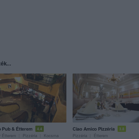
ék...
 Pub & Étterem
Ciao Amico Pizzéria
4.4
3.8
 Étterem
Pizzéria
Kocsma
Pizzéria
Étterem