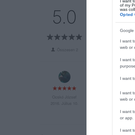
I want t
of my P
5
2
5.0
was col
4
Opted 
0
3
0
2
Google 
0
1
0
I want t
web or d
Összesen 2
I want t
purpose
Kedves kiszolgálás
I want 
Joe & Maruszja
I want t
Ocskó József
web or d
2016. Július 10.
I want t
or app.
I want t