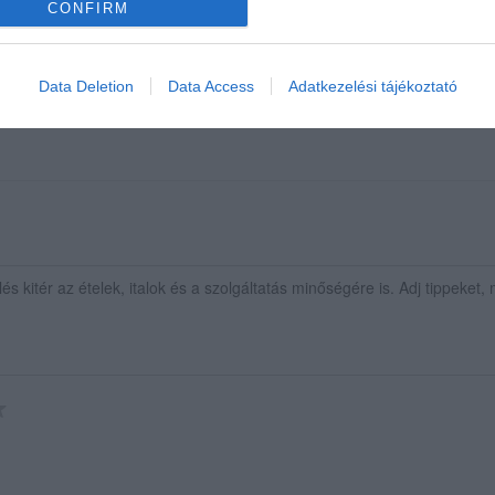
CONFIRM
gállapítással .Igazi csárda " feelinget " tapasztaltunk / berende
khelyiség kifogástalan .Gratulálunk a csárda csapatának , máskor
Data Deletion
Data Access
Adatkezelési tájékoztató