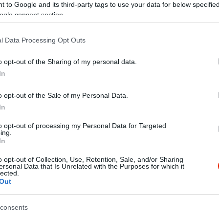
 to Google and its third-party tags to use your data for below specifi
ogle consent section.
l Data Processing Opt Outs
o opt-out of the Sharing of my personal data.
In
o opt-out of the Sale of my Personal Data.
In
to opt-out of processing my Personal Data for Targeted
ing.
In
o opt-out of Collection, Use, Retention, Sale, and/or Sharing
ersonal Data that Is Unrelated with the Purposes for which it
glepetés volt! :) Finom ételek, udvarias kiszolgálás. :)
lected.
Out
consents