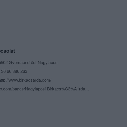
csolat
5502 Gyomaendrőd, Nagylapos
+36 66 386 263
http://www.birkacsarda.com/
fb.com/pages/Nagylaposi-Birkacs%C3%A1rda/172781869401437