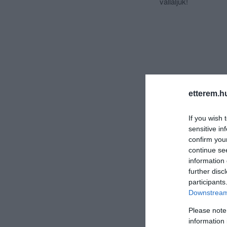
vállaljuk!
etterem.h
If you wish 
sensitive in
confirm you
continue se
information 
further disc
participants
Downstream 
Please note
information 