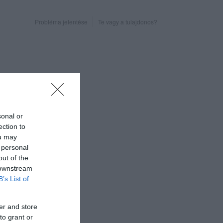
Probléma jelentése
Te vagy a tulajdonos?
sonal or
ection to
ou may
 personal
out of the
 downstream
B’s List of
er and store
to grant or