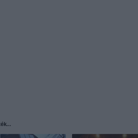
ék...