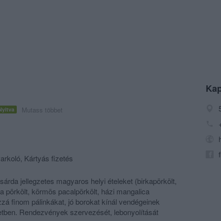
Kap
Mutass többet
Nyitva
arkoló, Kártyás fizetés
árda jellegzetes magyaros helyi ételeket (birkapörkölt,
pörkölt, körmös pacalpörkölt, házi mangalica
zá finom pálinkákat, jó borokat kínál vendégeinek
etben. Rendezvények szervezését, lebonyolítását