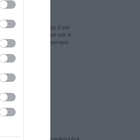
 volt a légy. Elférne egy jó pár
al illetve az adag is kicsi volt. A
csapolt sör jó... A rozmaringos
zelmekkel távoztunk.
tro blogon . Elmentünk , megkóstoltuk ,