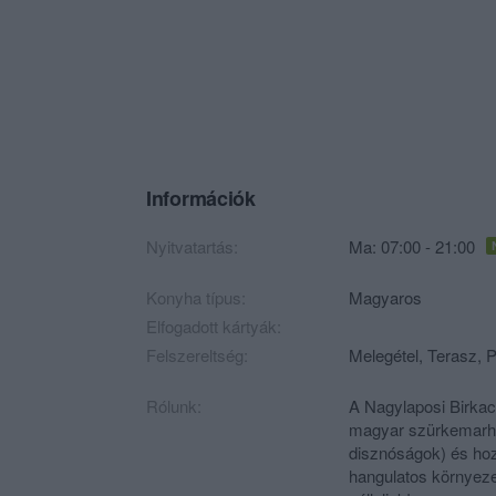
Információk
Nyitvatartás:
Ma: 07:00 - 21:00
Konyha típus:
Magyaros
Elfogadott kártyák:
Felszereltség:
Melegétel, Terasz, P
Rólunk:
A Nagylaposi Birkacs
magyar szürkemarha 
disznóságok) és hoz
hangulatos környez