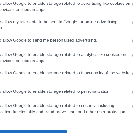
o allow Google to enable storage related to advertising like cookies on
evice identifiers in apps.
o allow my user data to be sent to Google for online advertising
ás,finom Ízvilág. Viszont nem lehetett nyugodtan vacsorázni annyi
s.
 a tornácokra.A birka pörkölt kicsit csalódás volt,tele volt csontt
l azonban nagyon finom,azt ajánlanám.A házi limonádé meleg,a 
to allow Google to send me personalized advertising.
ább ne beszéljünk.Árérték arány nem igazán passzol.Vegyes ér
o allow Google to enable storage related to analytics like cookies on
evice identifiers in apps.
o allow Google to enable storage related to functionality of the website
zolgálás,játéksarok,egy kicsit hűvös van bent,jó árszínvonal,
si ízek".
o allow Google to enable storage related to personalization.
o allow Google to enable storage related to security, including
cation functionality and fraud prevention, and other user protection.
z ország legfinomabb birkapörköltjét " - lehetett olvasni egy gasz