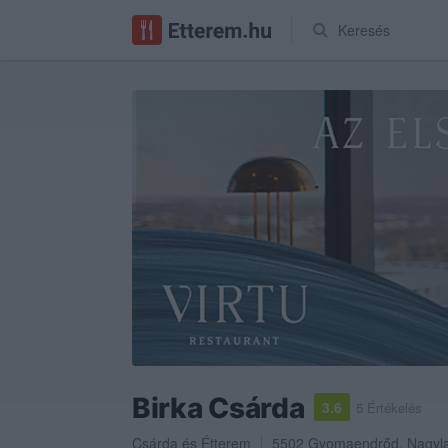
Keresés
Birka Csárda
3.6
5 Értékelés
Csárda
és
Étterem
5502
Gyomaendrőd
,
Nagyl