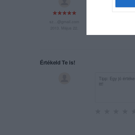
és egyetértünk a me
udvarias , a mellé
sz...@gmail.com
2013. Május 22.
Értékeld Te is!