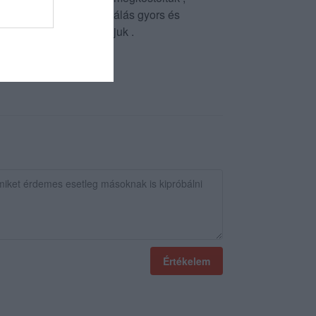
zés , tálalás/. A kiszolgálás gyors és
 is ellátogatunk hozzájuk .
Értékelem