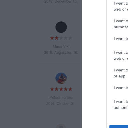
2018. December 16.
I want t
web or d
I want t
Udvarias kiszolgál
purpose
elektromos rovarfogó
juhtúrós csirkemel
I want 
túrógombócról ink
Manó Viki
2018. Augusztus 10.
I want t
web or d
I want t
Udvarias,gyors kis
or app.
tradicionális "béké
I want t
Péterfi Ferenc
I want t
2016. Október 31.
authenti
" Itt lehet kapni a