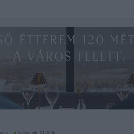
apos
Nyitva este 21:00-ig