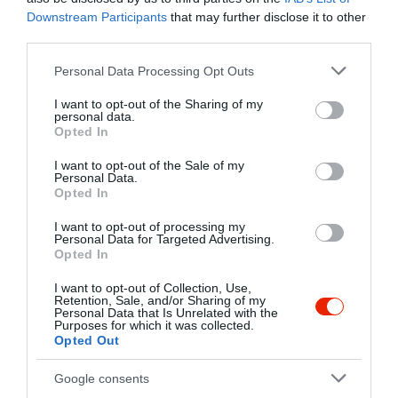
a Humphrey Bogart főszereplésével
Kapcsolat
Downstream Participants
that may further disclose it to other
játszott mozitól eltérően még nem ért
third parties.
9700 Szombathely, Kassák Lajos utca 22/A
meg 50 évet, mégis sok a hasonlóság a
film és a bár között:
Please note that this website/app uses one or more Google
Personal Data Processing Opt Outs
+36 94 787 158
:. a forgatókönyv állandó, ahogy a
services and may gather and store information including but
casablancacafe2008@gmail.com
minőség is
not limited to your visit or usage behaviour. You may click to
I want to opt-out of the Sharing of my
personal data.
:. a Casablanca igazi menedékhely
grant or deny consent to Google and its third-party tags to
fb.com/pg/casablancacafe/posts/?ref=page_internal
Opted In
vendégeinek
use your data for below specified purposes in below Google
:. gondtalan kikapcsolódást nyújt
consent section.
I want to opt-out of the Sale of my
azoknak, akik vevők a marokkói-francia
Personal Data.
Opted In
hangulatra
:. a gall gasztronómia előretolt
I want to opt-out of processing my
helyőrsége
Personal Data for Targeted Advertising.
Opted In
I want to opt-out of Collection, Use,
Probléma jelentése
Te vagy a tulajdonos?
Retention, Sale, and/or Sharing of my
Personal Data that Is Unrelated with the
Purposes for which it was collected.
Opted Out
Google consents