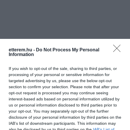
Információk
etterem.hu -
Do Not Process My Personal
Information
Nyitvatartás:
Ma: 09:00 - 22:00
Mutass többet
If you wish to opt-out of the sale, sharing to third parties, or
Elfogadott kártyák:
processing of your personal or sensitive information for
Felszereltség:
WIFI, Terasz, Parkoló, Kártyás fizetés
targeted advertising by us, please use the below opt-out
section to confirm your selection. Please note that after your
Rólunk:
Madame et monsieur,
opt-out request is processed you may continue seeing
köszönthetnénk látogatóinkat, avagy
interest-based ads based on personal information utilized by
Hölgyeim és Uraim, üdvözöljük Önöket
us or personal information disclosed to third parties prior to
a marokkói-francia stílusú szombathelyi
Mutass többet
your opt-out. You may separately opt-out of the further
Casablancában!
disclosure of your personal information by third parties on the
Igaz, a hamisítatlan múlt századi és
IAB’s list of downstream participants. This information may
romantikus hangulatot idéző bár-kávézó
also be disclosed by us to third parties on the
IAB’s List of