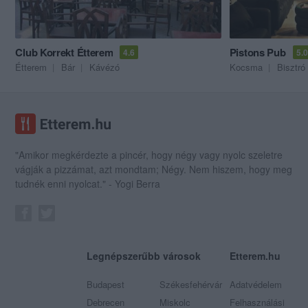
Club Korrekt Étterem
Pistons Pub
4.6
5.0
Étterem
Bár
Kávézó
Kocsma
Bisztró
"Amikor megkérdezte a pincér, hogy négy vagy nyolc szeletre
vágják a pizzámat, azt mondtam; Négy. Nem hiszem, hogy meg
tudnék enni nyolcat." - Yogi Berra
Legnépszerűbb városok
Etterem.hu
Budapest
Székesfehérvár
Adatvédelem
Debrecen
Miskolc
Felhasználási