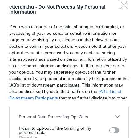
etterem.hu -
Do Not Process My Personal
Information
If you wish to opt-out of the sale, sharing to third parties, or
processing of your personal or sensitive information for
targeted advertising by us, please use the below opt-out
section to confirm your selection. Please note that after your
Információk
opt-out request is processed you may continue seeing
interest-based ads based on personal information utilized by
Nyitvatartás:
Ma: Zárva
Mutass többet
us or personal information disclosed to third parties prior to
your opt-out. You may separately opt-out of the further
Zene típus:
Elektronikus, Dance
disclosure of your personal information by third parties on the
Felszereltség:
Terasz
IAB’s list of downstream participants. This information may
also be disclosed by us to third parties on the
IAB’s List of
Rólunk:
2012. szeptember 15-én megnyitotta
Downstream Participants
that may further disclose it to other
kapuit klubunk a nagyközönség előtt. Ha
third parties.
Te is szeretnéd élvezni hétről-hétre azt
Please note that this website/app uses one or more Google
az élményt, amit a nyitóbulin élt át a
Mutass többet
Personal Data Processing Opt Outs
services and may gather and store information including but
hozzánk betérők népes tábora, látogass
not limited to your visit or usage behaviour. You may click to
I want to opt-out of the Sharing of my
el szombat esténként a Club Central-ba!
personal data.
grant or deny consent to Google and its third-party tags to
Opted In