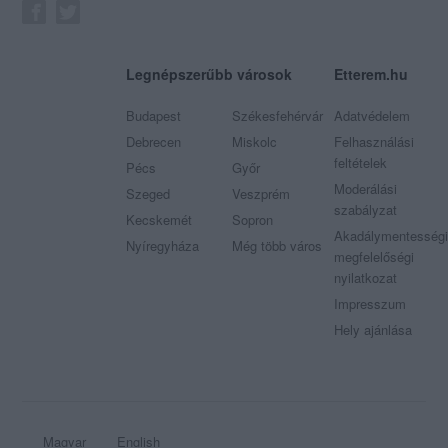
Legnépszerűbb városok
Etterem.hu
Budapest
Székesfehérvár
Adatvédelem
Debrecen
Miskolc
Felhasználási
feltételek
Pécs
Győr
Moderálási
Szeged
Veszprém
szabályzat
Kecskemét
Sopron
Akadálymentességi
Nyíregyháza
Még több város
megfelelőségi
nyilatkozat
Impresszum
Hely ajánlása
Magyar
English