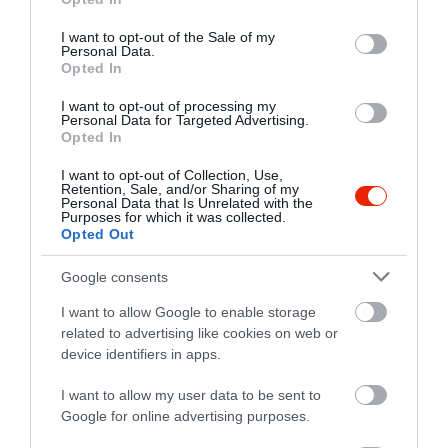
use your data for below specified purposes in below Google
Kapcsolat
consent section.
I want to opt-out of the Sale of my
Personal Data.
6000 Kecskemét, Kápolna utca 3.
Opted In
+36 70 424 0230
I want to opt-out of processing my
http://www.clubcentral.hu
Personal Data for Targeted Advertising.
Opted In
https://www.facebook.com/clubcentral.hu
I want to opt-out of Collection, Use,
Retention, Sale, and/or Sharing of my
Personal Data that Is Unrelated with the
Purposes for which it was collected.
Opted Out
Google consents
I want to allow Google to enable storage
related to advertising like cookies on web or
Probléma jelentése
Te vagy a tulajdonos?
device identifiers in apps.
I want to allow my user data to be sent to
Google for online advertising purposes.