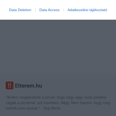
Data Deletion
Data Access
Adatkezelési tájékoztató
"Amikor megkérdezte a pincér, hogy négy vagy nyolc szeletre
vágják a pizzámat, azt mondtam; Négy. Nem hiszem, hogy meg
tudnék enni nyolcat." - Yogi Berra