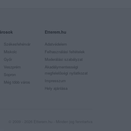
árosok
Etterem.hu
Székesfehérvár
Adatvédelem
Miskolc
Felhasználási feltételek
Győr
Moderálási szabályzat
Veszprém
Akadálymentességi
megfelelőségi nyilatkozat
Sopron
Impresszum
Még több város
Hely ajánlása
© 2009 - 2026 Etterem.hu - Minden jog fenntartva