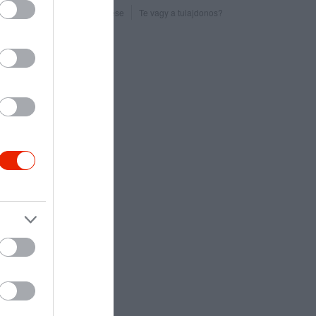
Probléma jelentése
Te vagy a tulajdonos?