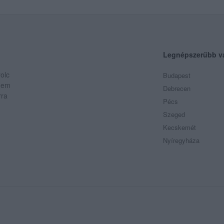
Legnépszerűbb v
olc
Budapest
 Nem
Debrecen
rra
Pécs
Szeged
Kecskemét
Nyíregyháza