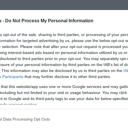
u -
Do Not Process My Personal Information
to opt-out of the sale, sharing to third parties, or processing of your per
formation for targeted advertising by us, please use the below opt-out s
r selection. Please note that after your opt-out request is processed y
Kap
eing interest-based ads based on personal information utilized by us or
disclosed to third parties prior to your opt-out. You may separately opt-
utass többet
losure of your personal information by third parties on the IAB’s list of
. This information may also be disclosed by us to third parties on the
IA
, Terasz, Parkoló
Participants
that may further disclose it to other third parties.
 that this website/app uses one or more Google services and may gath
 a horgásztanya és a teniszpályák mellett hangulatos
including but not limited to your visit or usage behaviour. You may click 
polt házi és cseh sörökkel várjuk a sportolni,
 to Google and its third-party tags to use your data for below specifi
 vendégeinket.
ogle consent section.
lakított salakos teniszpálya
 46 ha kiterjedésű angolpark területén a Cseke-tó körül
l Data Processing Opt Outs
i valamint sporthorgászati lehetőség
, koncertek