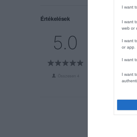
I want 
Értékelések
I want t
web or d
5
4
5.0
4
0
I want t
or app.
3
0
2
0
I want t
1
0
I want t
Összesen 4
authenti