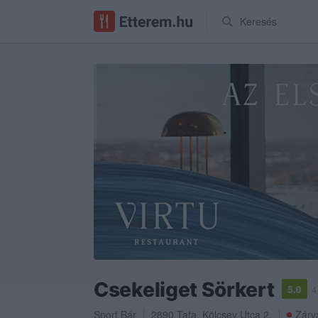
Keresés
Csekeliget Sörkert
5.0
4
Sport Bár
2890
Tata
,
Kölcsey Utca 2.
Zárv