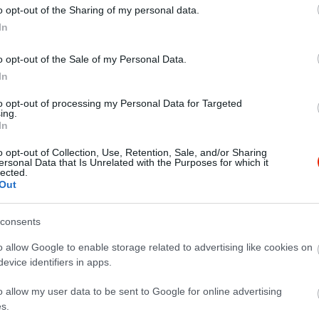
o opt-out of the Sharing of my personal data.
zversenyek
In
őség rendezvényekre, találkozókra
:)
o opt-out of the Sale of my Personal Data.
yunk!
In
to opt-out of processing my Personal Data for Targeted
ing.
In
o opt-out of Collection, Use, Retention, Sale, and/or Sharing
ersonal Data that Is Unrelated with the Purposes for which it
lected.
Out
consents
o allow Google to enable storage related to advertising like cookies on
evice identifiers in apps.
o allow my user data to be sent to Google for online advertising
s.