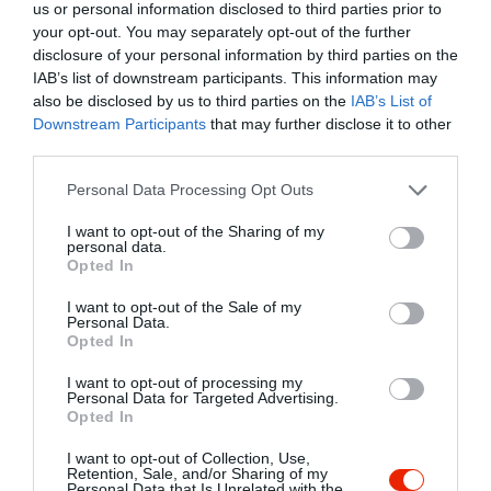
us or personal information disclosed to third parties prior to
your opt-out. You may separately opt-out of the further
disclosure of your personal information by third parties on the
IAB’s list of downstream participants. This information may
also be disclosed by us to third parties on the
IAB’s List of
Downstream Participants
that may further disclose it to other
third parties.
Please note that this website/app uses one or more Google
Personal Data Processing Opt Outs
services and may gather and store information including but
not limited to your visit or usage behaviour. You may click to
I want to opt-out of the Sharing of my
personal data.
grant or deny consent to Google and its third-party tags to
Opted In
use your data for below specified purposes in below Google
consent section.
I want to opt-out of the Sale of my
Personal Data.
Opted In
I want to opt-out of processing my
Personal Data for Targeted Advertising.
Opted In
Értékelések
Értékeld Te is
I want to opt-out of Collection, Use,
Retention, Sale, and/or Sharing of my
5
1
Personal Data that Is Unrelated with the