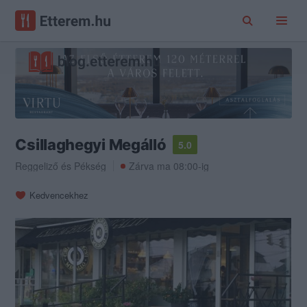
Csillaghegyi Megálló
5.0
Reggeliző
és
Pékség
Zárva ma 08:00-ig
Kedvencekhez