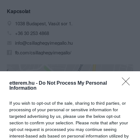
Üzletünkben különféle házi sütemények
és vegán desszertek sorakoznak a
Kapcsolat
polcokon. Liszt-, laktóz- és
1038 Budapest, Vasút sor 1.
cukormentes étkeket is kínálunk az arra
érzékenyek számára.
+36 30 253 4868
A Csillaghegyi Megálló egy olyan hely
info@csillaghegyimegallo.hu
ahol megállhat egy finomságra, a hely
ahol megáll az idő…
fb.com/csillaghegyimegallo/
etterem.hu -
Do Not Process My Personal
Information
If you wish to opt-out of the sale, sharing to third parties, or
processing of your personal or sensitive information for
Probléma jelentése
Te vagy a tulajdonos?
targeted advertising by us, please use the below opt-out
section to confirm your selection. Please note that after your
opt-out request is processed you may continue seeing
interest-based ads based on personal information utilized by