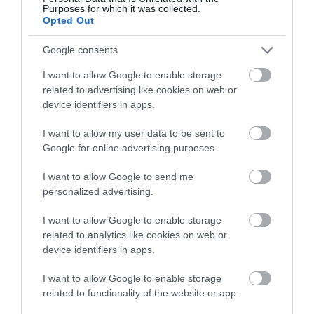
5.0
Purposes for which it was collected.
4
0
Opted Out
3
0
Google consents
2
0
1
0
I want to allow Google to enable storage
related to advertising like cookies on web or
Összesen 1
device identifiers in apps.
I want to allow my user data to be sent to
Google for online advertising purposes.
Reggeliző helynek kitűnő.
Friss szendvicsek az átlagnál
I want to allow Google to send me
igényesebb
personalized advertising.
péksüteményekből, Mostmár
Neduddgi Ödön
friss tejet is lehet kapni a
2022. Október 31.
I want to allow Google to enable storage
related to analytics like cookies on web or
reggelihez, ami korábban
device identifiers in apps.
furcsa kérésként hangzott a
tulaj számára. Emellett
I want to allow Google to enable storage
rántotta, tükörtojás, ham-and-
related to functionality of the website or app.
eggs is frissen, melegen