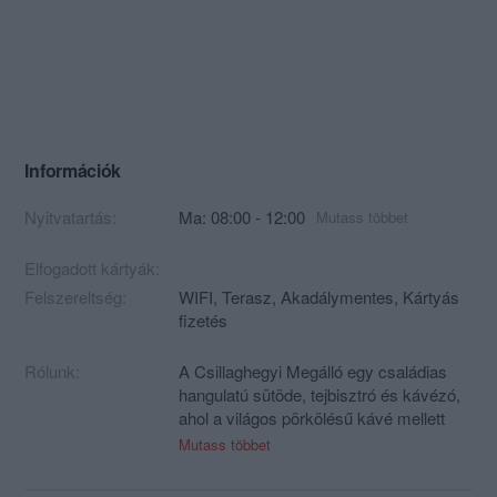
Információk
Nyitvatartás:
Ma: 08:00 - 12:00
Mutass többet
Elfogadott kártyák:
Felszereltség:
WIFI, Terasz, Akadálymentes, Kártyás
fizetés
Rólunk:
A Csillaghegyi Megálló egy családias
hangulatú sütöde, tejbisztró és kávézó,
ahol a világos pörkölésű kávé mellett
reggeli ételek, péksütemények,
Mutass többet
szendvicsek és helyben készített
szendvicskrémek várják a betérőket.