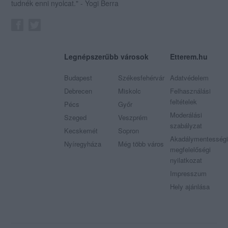
tudnék enni nyolcat." - Yogi Berra
Legnépszerűbb városok
Etterem.hu
Budapest
Székesfehérvár
Adatvédelem
Debrecen
Miskolc
Felhasználási
feltételek
Pécs
Győr
Moderálási
Szeged
Veszprém
szabályzat
Kecskemét
Sopron
Akadálymentességi
Nyíregyháza
Még több város
megfelelőségi
nyilatkozat
Impresszum
Hely ajánlása