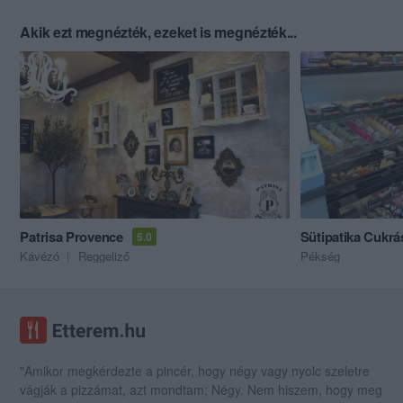
Akik ezt megnézték, ezeket is megnézték...
Patrisa Provence
Sütipatika Cukr
5.0
Kávézó
Reggeliző
Pékség
"Amikor megkérdezte a pincér, hogy négy vagy nyolc szeletre
vágják a pizzámat, azt mondtam; Négy. Nem hiszem, hogy meg