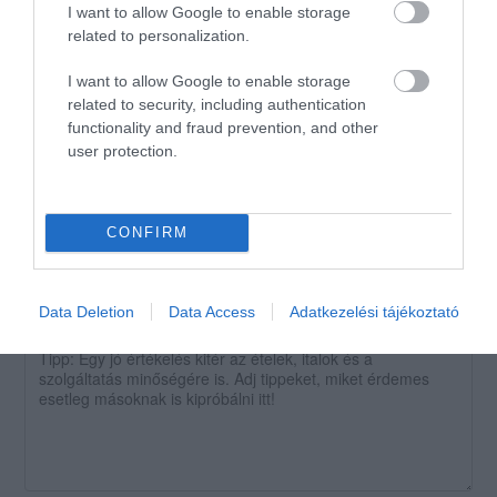
érkezik.Mindig tiszta,
I want to allow Google to enable storage
rendezett, hangulatosan
related to personalization.
berendezett vendégtér. Pont a
I want to allow Google to enable storage
szentendrei HÉV csillaghegyi
related to security, including authentication
megállójában. (2022 őszi
functionality and fraud prevention, and other
állapot szerint)
user protection.
Jelentés
CONFIRM
Értékeld Te is!
Data Deletion
Data Access
Adatkezelési tájékoztató