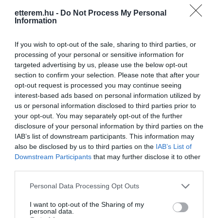
vendégeinket.
etterem.hu -
Do Not Process My Personal
Kapcsolat
Information
3525 Miskolc, Déryné utca 10
If you wish to opt-out of the sale, sharing to third parties, or
+36 20 578 5255
processing of your personal or sensitive information for
targeted advertising by us, please use the below opt-out
dalikavezo@gmail.com
section to confirm your selection. Please note that after your
http://dalicafe.8x.hu
opt-out request is processed you may continue seeing
interest-based ads based on personal information utilized by
https://www.facebook.com/dalikavezo?fref=ts
us or personal information disclosed to third parties prior to
your opt-out. You may separately opt-out of the further
disclosure of your personal information by third parties on the
IAB’s list of downstream participants. This information may
also be disclosed by us to third parties on the
IAB’s List of
Downstream Participants
that may further disclose it to other
third parties.
Please note that this website/app uses one or more Google
Personal Data Processing Opt Outs
Probléma jelentése
Te vagy a tulajdonos?
services and may gather and store information including but
not limited to your visit or usage behaviour. You may click to
I want to opt-out of the Sharing of my
personal data.
grant or deny consent to Google and its third-party tags to