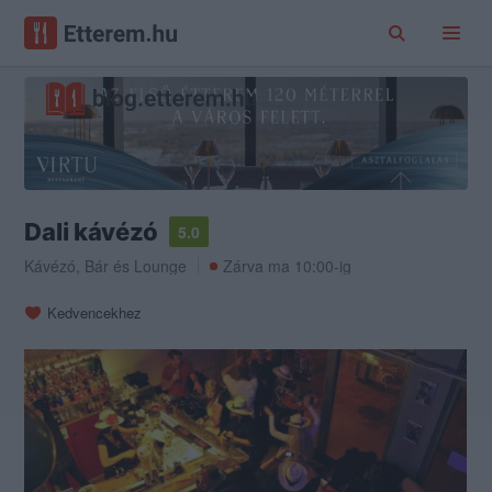
Dali kávézó
5.0
Kávézó
,
Bár
és
Lounge
Zárva ma 10:00-ig
Kedvencekhez