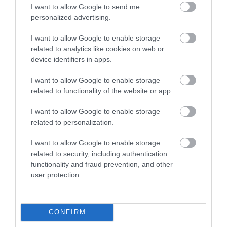
I want to allow Google to send me
5
1
personalized advertising.
5.0
4
0
I want to allow Google to enable storage
3
0
related to analytics like cookies on web or
2
0
device identifiers in apps.
1
0
I want to allow Google to enable storage
Összesen 1
related to functionality of the website or app.
I want to allow Google to enable storage
related to personalization.
I want to allow Google to enable storage
related to security, including authentication
functionality and fraud prevention, and other
user protection.
CONFIRM
Értékelem