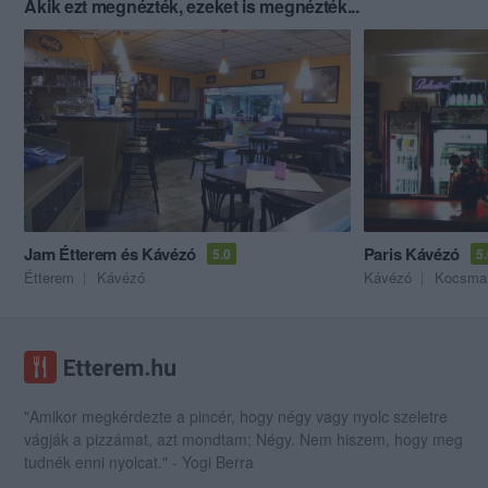
Akik ezt megnézték, ezeket is megnézték...
Jam Étterem és Kávézó
Paris Kávézó
5.0
5
Étterem
Kávézó
Kávézó
Kocsma
"Amikor megkérdezte a pincér, hogy négy vagy nyolc szeletre
vágják a pizzámat, azt mondtam; Négy. Nem hiszem, hogy meg
tudnék enni nyolcat." - Yogi Berra