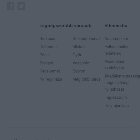
Legnépszerűbb városok
Etterem.hu
Budapest
Székesfehérvár
Adatvédelem
Debrecen
Miskolc
Felhasználási
feltételek
Pécs
Győr
Moderálási
Szeged
Veszprém
szabályzat
Kecskemét
Sopron
Akadálymentességi
Nyíregyháza
Még több város
megfelelőségi
nyilatkozat
Impresszum
Hely ajánlása