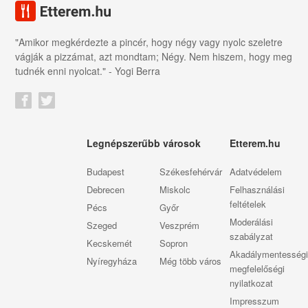
"Amikor megkérdezte a pincér, hogy négy vagy nyolc szeletre
vágják a pizzámat, azt mondtam; Négy. Nem hiszem, hogy meg
tudnék enni nyolcat." - Yogi Berra
Legnépszerűbb városok
Etterem.hu
Budapest
Székesfehérvár
Adatvédelem
Debrecen
Miskolc
Felhasználási
feltételek
Pécs
Győr
Moderálási
Szeged
Veszprém
szabályzat
Kecskemét
Sopron
Akadálymentességi
Nyíregyháza
Még több város
megfelelőségi
nyilatkozat
Impresszum