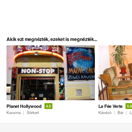
Akik ezt megnézték, ezeket is megnézték...
Planet Hollywood
La Fée Verte
4.5
5.
Kocsma
Sörkert
Kávézó
Bár
L