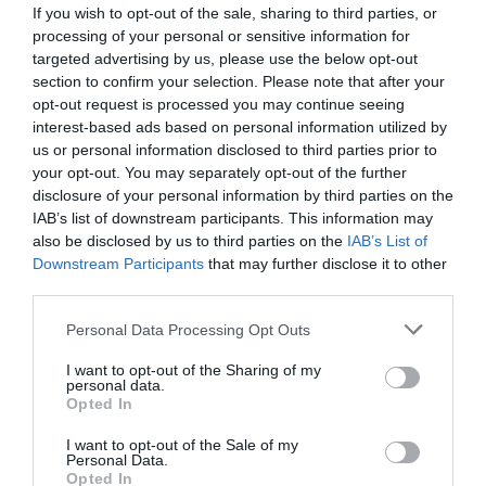
If you wish to opt-out of the sale, sharing to third parties, or
processing of your personal or sensitive information for
targeted advertising by us, please use the below opt-out
section to confirm your selection. Please note that after your
opt-out request is processed you may continue seeing
interest-based ads based on personal information utilized by
us or personal information disclosed to third parties prior to
your opt-out. You may separately opt-out of the further
disclosure of your personal information by third parties on the
IAB’s list of downstream participants. This information may
also be disclosed by us to third parties on the
IAB’s List of
Értékelések
Értékeld Te is
Downstream Participants
that may further disclose it to other
third parties.
5
9
5.0
Please note that this website/app uses one or more Google
Personal Data Processing Opt Outs
4
0
services and may gather and store information including but
3
0
not limited to your visit or usage behaviour. You may click to
I want to opt-out of the Sharing of my
personal data.
2
grant or deny consent to Google and its third-party tags to
0
Opted In
use your data for below specified purposes in below Google
1
0
consent section.
I want to opt-out of the Sale of my
Personal Data.
Összesen 9
Opted In