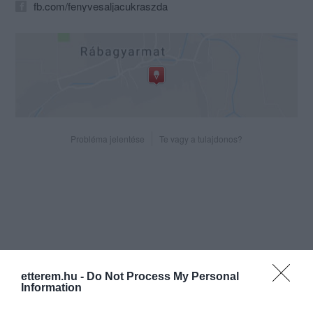
fb.com/fenyvesaljacukraszda
Probléma jelentése
Te vagy a tulajdonos?
etterem.hu -
Do Not Process My Personal
Information