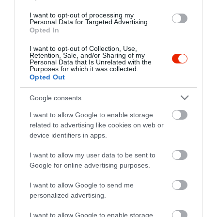
I want to opt-out of processing my
Personal Data for Targeted Advertising.
A környék legjobb
Opted In
cukrászdája, néha diabetikus
I want to opt-out of Collection, Use,
sütik is kaphatók!
Retention, Sale, and/or Sharing of my
Personal Data that Is Unrelated with the
Károly Erberling
Jelentés
Purposes for which it was collected.
2019. December 12.
Opted Out
Google consents
Köszönjük szépen a gyönyörű
I want to allow Google to enable storage
related to advertising like cookies on web or
és fantasztikusan finom
device identifiers in apps.
tortákat.
Mindenkinek csak ajánlani
Anita Kovács
I want to allow my user data to be sent to
tudom!
2019. Április 26.
Google for online advertising purposes.
Jelentés
I want to allow Google to send me
personalized advertising.
Sok cukrászdában jártam
I want to allow Google to enable storage