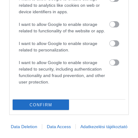
related to analytics like cookies on web or
már,de itt minden más, nem
device identifiers in apps.
agyon cukrozott és mindég
friss terméket árulnak.Az
Sima András
I want to allow Google to enable storage
ízekről nem is beszélve
2017. Április 14.
related to functionality of the website or app.
nagyon meg vagyunk
elégedve mind a termékkel,és
I want to allow Google to enable storage
related to personalization.
a kiszolgálással.Családias,és
mosolygós kiszolgálás a
I want to allow Google to enable storage
jellemző .Csak is ajánlani
related to security, including authentication
tudom mindenkinek még az
functionality and fraud prevention, and other
igazi édes szájúaknak is.
user protection.
Jelentés
CONFIRM
Brtutál finom, friss ízek nem
pedig az a műnyünyü és
Data Deletion
Data Access
Adatkezelési tájékoztató
nagyon kedvesek!
Kotora Péter