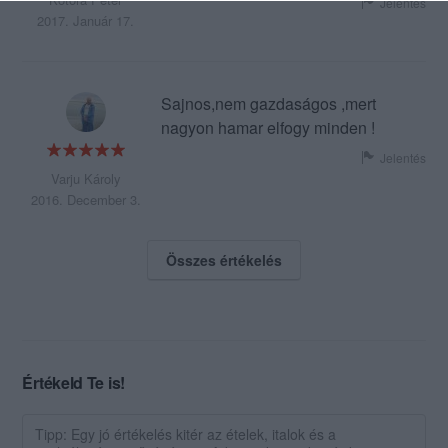
Jelentés
2017. Január 17.
Sajnos,nem gazdaságos ,mert
nagyon hamar elfogy minden !
Jelentés
Varju Károly
2016. December 3.
Összes értékelés
Értékeld Te is!