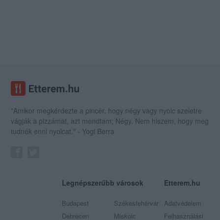
"Amikor megkérdezte a pincér, hogy négy vagy nyolc szeletre
vágják a pizzámat, azt mondtam; Négy. Nem hiszem, hogy meg
tudnék enni nyolcat." - Yogi Berra
Legnépszerűbb városok
Etterem.hu
Budapest
Székesfehérvár
Adatvédelem
Debrecen
Miskolc
Felhasználási