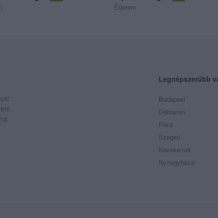
m
Étterem
Legnépszerűbb v
olc
Budapest
 Nem
Debrecen
rra
Pécs
Szeged
Kecskemét
Nyíregyháza