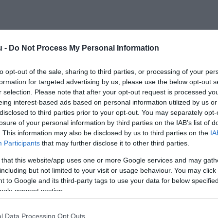
u -
Do Not Process My Personal Information
to opt-out of the sale, sharing to third parties, or processing of your per
formation for targeted advertising by us, please use the below opt-out s
Kap
r selection. Please note that after your opt-out request is processed y
eing interest-based ads based on personal information utilized by us or
utass többet
disclosed to third parties prior to your opt-out. You may separately opt-
losure of your personal information by third parties on the IAB’s list of
ros
. This information may also be disclosed by us to third parties on the
IA
Participants
that may further disclose it to other third parties.
 that this website/app uses one or more Google services and may gath
including but not limited to your visit or usage behaviour. You may click 
y ahol a tésztaimádók bármikor fogyaszthatják kedvenc
 to Google and its third-party tags to use your data for below specifi
nek különleges dobozban vihetik el magukkal. Minden
ogle consent section.
tából készül!
l Data Processing Opt Outs