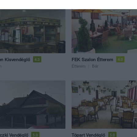
en Kisvendéglő
FEK Szalon Étterem
4.3
4.0
m
Étterem
Bár
iczki Vendéglő
Tópart Vendéglő
5.0
5.0