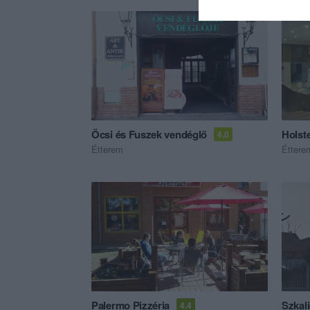
Öcsi és Fuszek vendéglő
Holst
4.0
Étterem
Éttere
Palermo Pizzéria
Szkal
4.4