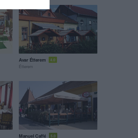
Avar Étterem
4.0
Étterem
Manuel Caffé
5.0