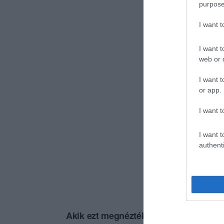
purpose
I want 
I want t
web or d
I want t
or app.
I want t
I want t
authenti
Akik ezt megnézték, ezeket is megnézt