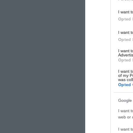
I want t
Opted 
I want t
Opted 
I want 
Advertis
Opted 
I want t
of my P
was col
Opted 
Google 
I want t
web or d
I want t