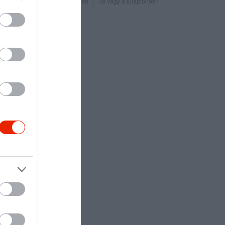
Probléma jelentése
Te vagy a tulajdonos?