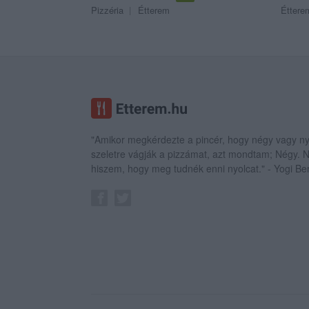
Pizzéria
Étterem
Éttere
"Amikor megkérdezte a pincér, hogy négy vagy ny
szeletre vágják a pizzámat, azt mondtam; Négy.
hiszem, hogy meg tudnék enni nyolcat." - Yogi Be