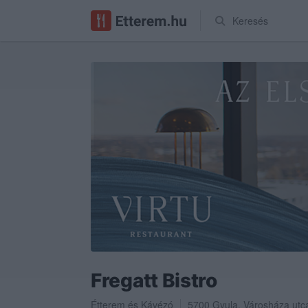
Keresés
Fregatt Bistro
Étterem
és
Kávézó
5700
Gyula
,
Városháza utca