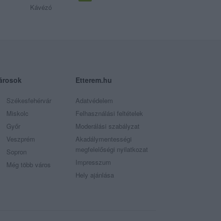
Kávézó
árosok
Etterem.hu
Székesfehérvár
Adatvédelem
Miskolc
Felhasználási feltételek
Győr
Moderálási szabályzat
Veszprém
Akadálymentességi
megfelelőségi nyilatkozat
Sopron
Impresszum
Még több város
Hely ajánlása