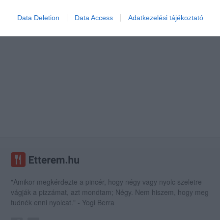
Data Deletion
Data Access
Adatkezelési tájékoztató
"Amikor megkérdezte a pincér, hogy négy vagy nyolc szeletre
vágják a pizzámat, azt mondtam; Négy. Nem hiszem, hogy meg
tudnék enni nyolcat." - Yogi Berra