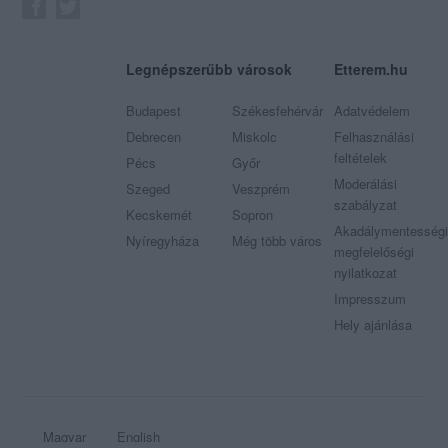
Legnépszerűbb városok
Etterem.hu
Budapest
Székesfehérvár
Adatvédelem
Debrecen
Miskolc
Felhasználási
feltételek
Pécs
Győr
Moderálási
Szeged
Veszprém
szabályzat
Kecskemét
Sopron
Akadálymentességi
Nyíregyháza
Még több város
megfelelőségi
nyilatkozat
Impresszum
Hely ajánlása
Magyar
English