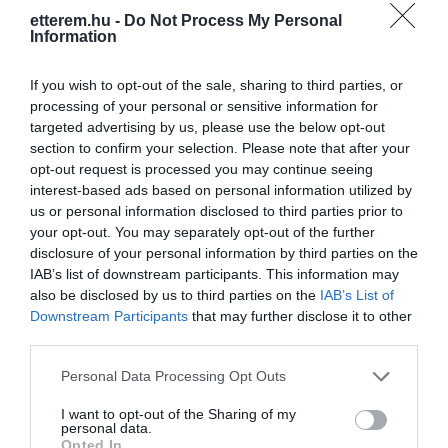
etterem.hu -
Do Not Process My Personal
Information
If you wish to opt-out of the sale, sharing to third parties, or
processing of your personal or sensitive information for
targeted advertising by us, please use the below opt-out
section to confirm your selection. Please note that after your
Információk
opt-out request is processed you may continue seeing
interest-based ads based on personal information utilized by
Nyitvatartás:
Ma: 10:00 - 22:00
Mutass többet
Nyitva
us or personal information disclosed to third parties prior to
your opt-out. You may separately opt-out of the further
Konyha típus:
Kínai
disclosure of your personal information by third parties on the
Elfogadott kártyák:
IAB’s list of downstream participants. This information may
Felszereltség:
Melegétel, Terasz
also be disclosed by us to third parties on the
IAB’s List of
Downstream Participants
that may further disclose it to other
third parties.
Rólunk:
Olyan éttermet igyekeztünk létrehozni,
amely teljesen visszaadja Kína ízvilágát.
Please note that this website/app uses one or more Google
Personal Data Processing Opt Outs
Az ételeket a legfrissebb
services and may gather and store information including but
alapanyagokból és szezonális
Mutass többet
not limited to your visit or usage behaviour. You may click to
I want to opt-out of the Sharing of my
zöldségekből készítjük. Több, mint 100
personal data.
grant or deny consent to Google and its third-party tags to
étel közül lehet választani az
Opted In