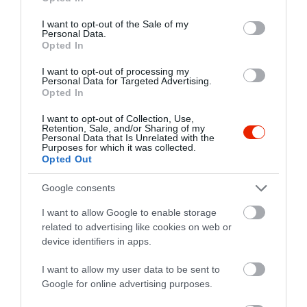
use your data for below specified purposes in below Google
étteremben. Ezeken felül hétköznap
consent section.
I want to opt-out of the Sale of my
menüvel is várjuk kedves vendégeinket
Kapcsolat
Personal Data.
(Erzsébet kártyával is lehet fizetni).
Opted In
1067 Budapest, Teréz körút 39.
Az emeleti rész alkalmas magán
rendezvények lebonyolítására is.
I want to opt-out of processing my
+36 1 426 6571
Personal Data for Targeted Advertising.
Családias vendéglátással és kiváló
Opted In
fb.com/FuMesterRestaurant/
ízélménnyel várjuk Önöket.
I want to opt-out of Collection, Use,
Retention, Sale, and/or Sharing of my
Personal Data that Is Unrelated with the
Purposes for which it was collected.
Opted Out
Google consents
I want to allow Google to enable storage
related to advertising like cookies on web or
Probléma jelentése
Te vagy a tulajdonos?
device identifiers in apps.
I want to allow my user data to be sent to
Google for online advertising purposes.