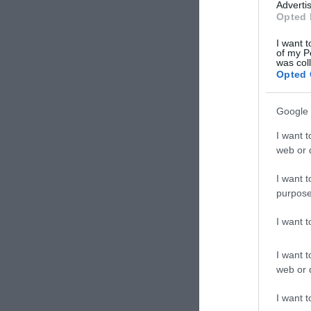
Advertis
Opted 
I want t
of my P
was col
Opted 
Google 
I want t
web or d
I want t
purpose
I want 
I want t
web or d
I want t