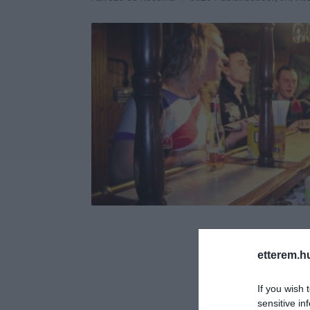
etterem.h
If you wish 
sensitive in