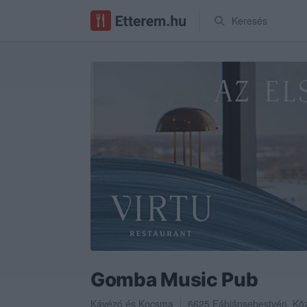
Keresés
Gomba Music Pub
Kávézó
és
Kocsma
6625
Fábiánsebestyén
,
Köz