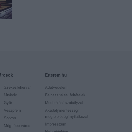
árosok
Etterem.hu
Székesfehérvár
Adatvédelem
Miskolc
Felhasználási feltételek
Győr
Moderálási szabályzat
Veszprém
Akadálymentességi
megfelelőségi nyilatkozat
Sopron
Impresszum
Még több város
Hely ajánlása