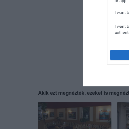
or app.
I want t
I want t
authenti
Akik ezt megnézték, ezeket is megnézt