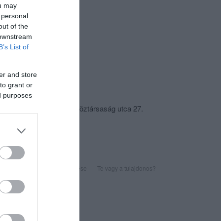
ou may
 personal
out of the
 downstream
B’s List of
er and store
to grant or
csolat
ed purposes
6625 Fábiánsebestyén, Köztársaság utca 27.
+36 63 366 464
http://gombamusic.hu/
Probléma jelentése
Te vagy a tulajdonos?