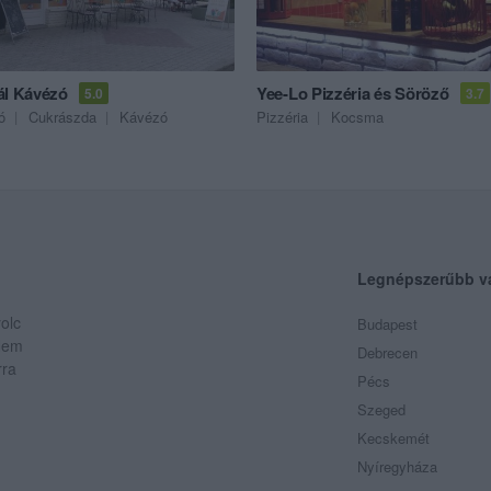
ál Kávézó
Yee-Lo Pizzéria és Söröző
5.0
3.7
ó
Cukrászda
Kávézó
Pizzéria
Kocsma
Legnépszerűbb v
olc
Budapest
 Nem
Debrecen
rra
Pécs
Szeged
Kecskemét
Nyíregyháza