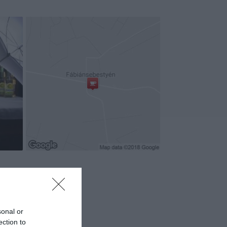
sonal or
ection to