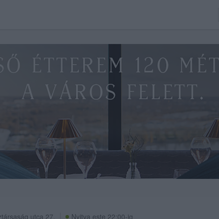
társaság utca 27.
Nyitva este 22:00-ig