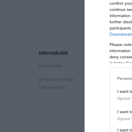
confirm you
continue se
information 
further disc
participants
Downstream 
Please note
information 
Információk
deny consent
in below Go
Nyitvatartás:
Ma: 06:00 - 22:00
Persona
Elfogadott kártyák:
Felszereltség:
TV, Terasz, Parkoló
I want t
Opted 
I want t
Opted 
I want 