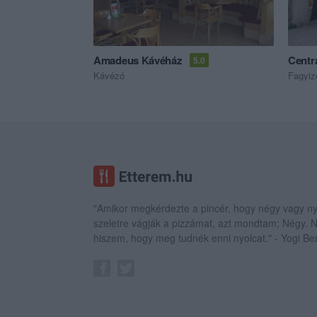
Amadeus Kávéház
Centr
5.0
Kávézó
Fagyiz
"Amikor megkérdezte a pincér, hogy négy vagy ny
szeletre vágják a pizzámat, azt mondtam; Négy.
hiszem, hogy meg tudnék enni nyolcat." - Yogi Be