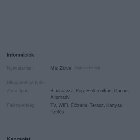
Információk
Nyitvatartás:
Ma: Zárva
Mutass többet
Elfogadott kártyák:
Zene típus:
Blues/Jazz, Pop, Elektronikus, Dance,
Alternatív
Felszereltség:
TV, WIFI, Élőzene, Terasz, Kártyás
fizetés
Kapcsolat