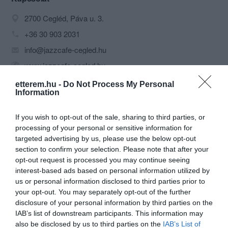
2700 Cegléd, Páva u. 3.
+36 30 903 2031
info@jazzcafe-cegled.hu
www.jazzcafe-cegled.hu
fb.com/jazzcafecegled
etterem.hu -
Do Not Process My Personal
Information
If you wish to opt-out of the sale, sharing to third parties, or
processing of your personal or sensitive information for
targeted advertising by us, please use the below opt-out
section to confirm your selection. Please note that after your
opt-out request is processed you may continue seeing
interest-based ads based on personal information utilized by
Probléma jelentése
Te vagy a tulajdonos?
us or personal information disclosed to third parties prior to
your opt-out. You may separately opt-out of the further
disclosure of your personal information by third parties on the
IAB’s list of downstream participants. This information may
also be disclosed by us to third parties on the
IAB’s List of