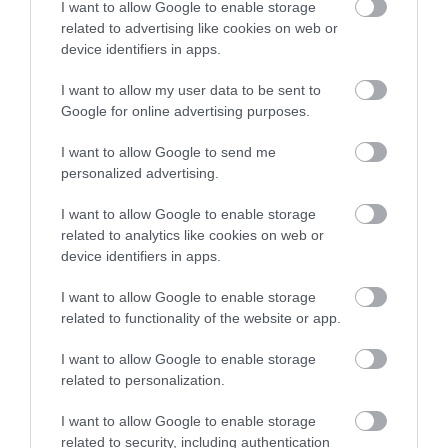
4.5
I want to allow Google to enable storage
4
1
related to advertising like cookies on web or
3
0
device identifiers in apps.
2
0
1
I want to allow my user data to be sent to
0
Google for online advertising purposes.
Összesen 2
I want to allow Google to send me
personalized advertising.
Hihetetlen finom volt.
I want to allow Google to enable storage
Aranyosak voltak és
related to analytics like cookies on web or
kiakadtunk mennyire
device identifiers in apps.
hangulatos a hely. Ne
Zsemlye Adrienn
I want to allow Google to enable storage
roasszon el senkit hogy zord
2020. Július 11.
related to functionality of the website or app.
kívülről. Bent a kiülőtől leesett
az állam. Mindenkinek
I want to allow Google to enable storage
ajánlom!!
related to personalization.
Jelentés
I want to allow Google to enable storage
related to security, including authentication