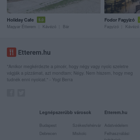
Holiday Cafe
Fodor Fagyizó
5.0
Magyar Étterem
Kávézó
Bár
Fagyizó
Kávézó
"Amikor megkérdezte a pincér, hogy négy vagy nyolc szeletre
vágják a pizzámat, azt mondtam; Négy. Nem hiszem, hogy meg
tudnék enni nyolcat." - Yogi Berra
Legnépszerűbb városok
Etterem.hu
Budapest
Székesfehérvár
Adatvédelem
Debrecen
Miskolc
Felhasználási
feltételek