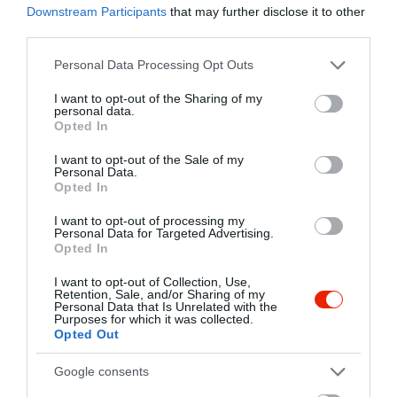
Downstream Participants
that may further disclose it to other
third parties.
Please note that this website/app uses one or more Google
Personal Data Processing Opt Outs
services and may gather and store information including but
not limited to your visit or usage behaviour. You may click to
I want to opt-out of the Sharing of my
personal data.
grant or deny consent to Google and its third-party tags to
Opted In
use your data for below specified purposes in below Google
consent section.
I want to opt-out of the Sale of my
Personal Data.
Opted In
I want to opt-out of processing my
Personal Data for Targeted Advertising.
Opted In
I want to opt-out of Collection, Use,
Retention, Sale, and/or Sharing of my
Personal Data that Is Unrelated with the
Purposes for which it was collected.
Opted Out
Értékelések
Értékeld Te is
Google consents
5
1