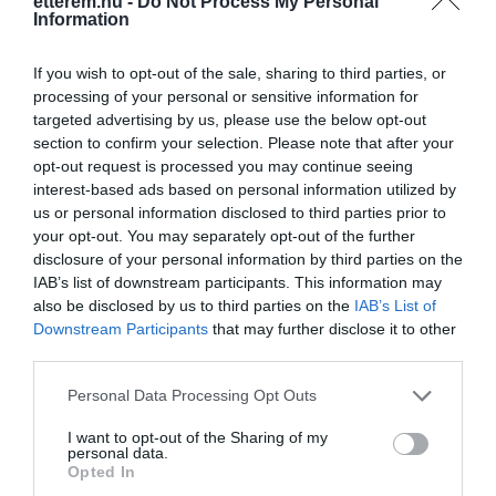
etterem.hu -
Do Not Process My Personal
Information
6721 Szeged, Kálmány Lajos u. 14.
+36 70 250 9279
If you wish to opt-out of the sale, sharing to third parties, or
processing of your personal or sensitive information for
jazz.szeged@gmail.com
targeted advertising by us, please use the below opt-out
jazz-kocsma.hu
section to confirm your selection. Please note that after your
opt-out request is processed you may continue seeing
www.fb.com/jazzkocsma
interest-based ads based on personal information utilized by
us or personal information disclosed to third parties prior to
your opt-out. You may separately opt-out of the further
disclosure of your personal information by third parties on the
IAB’s list of downstream participants. This information may
also be disclosed by us to third parties on the
IAB’s List of
Downstream Participants
that may further disclose it to other
third parties.
Probléma jelentése
Te vagy a tulajdonos?
Please note that this website/app uses one or more Google
Personal Data Processing Opt Outs
services and may gather and store information including but
not limited to your visit or usage behaviour. You may click to
I want to opt-out of the Sharing of my
personal data.
grant or deny consent to Google and its third-party tags to
Opted In
use your data for below specified purposes in below Google