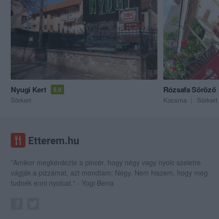
Nyugi Kert
Rózsafa Söröző
5.0
Sörkert
Kocsma
Sörkert
"Amikor megkérdezte a pincér, hogy négy vagy nyolc szeletre
vágják a pizzámat, azt mondtam; Négy. Nem hiszem, hogy meg
tudnék enni nyolcat." - Yogi Berra