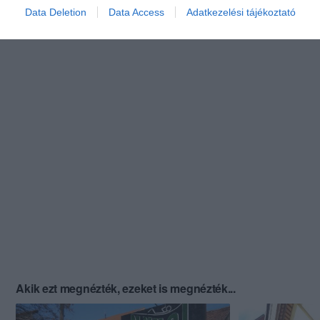
Data Deletion
Data Access
Adatkezelési tájékoztató
Akik ezt megnézték, ezeket is megnézték...