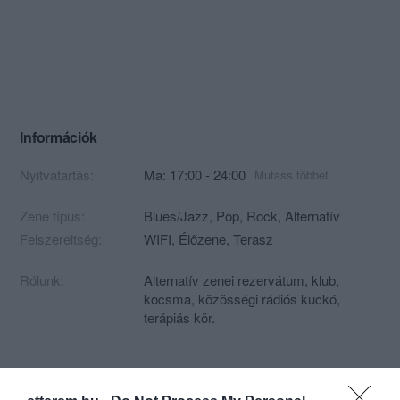
Információk
Nyitvatartás:
Ma: 17:00 - 24:00
Mutass többet
Zene típus:
Blues/Jazz, Pop, Rock, Alternatív
Felszereltség:
WIFI, Élőzene, Terasz
Rólunk:
Alternatív zenei rezervátum, klub,
kocsma, közösségi rádiós kuckó,
terápiás kör.
Kapcsolat