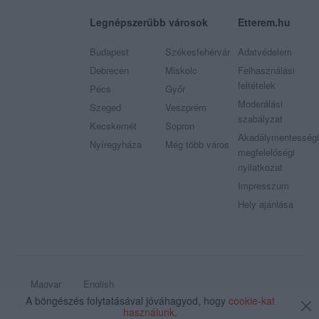
Legnépszerűbb városok
Etterem.hu
Budapest
Székesfehérvár
Adatvédelem
Debrecen
Miskolc
Felhasználási
feltételek
Pécs
Győr
Moderálási
Szeged
Veszprém
szabályzat
Kecskemét
Sopron
Akadálymentességi
Nyíregyháza
Még több város
megfelelőségi
nyilatkozat
Impresszum
Hely ajánlása
Magyar
English
A böngészés folytatásával jóváhagyod, hogy
cookie-kat
© 2009 - 2026 Etterem.hu - Minden jog fenntartva
használunk
.