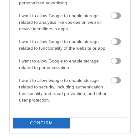
5.0
4
0
personalized advertising.
3
0
I want to allow Google to enable storage
2
0
related to analytics like cookies on web or
1
0
device identifiers in apps.
Összesen 1
I want to allow Google to enable storage
related to functionality of the website or app.
I want to allow Google to enable storage
related to personalization.
I want to allow Google to enable storage
related to security, including authentication
functionality and fraud prevention, and other
user protection.
Értékelem
CONFIRM