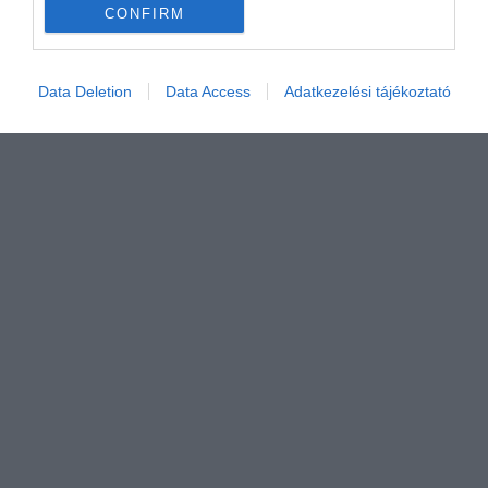
CONFIRM
Értékelem
Data Deletion
Data Access
Adatkezelési tájékoztató