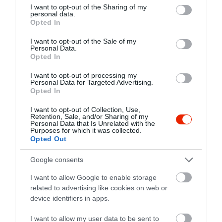
not limited to your visit or usage behaviour. You may click to
I want to opt-out of the Sharing of my
personal data.
grant or deny consent to Google and its third-party tags to
Opted In
use your data for below specified purposes in below Google
consent section.
I want to opt-out of the Sale of my
Personal Data.
Opted In
I want to opt-out of processing my
Personal Data for Targeted Advertising.
Opted In
I want to opt-out of Collection, Use,
Retention, Sale, and/or Sharing of my
Personal Data that Is Unrelated with the
Purposes for which it was collected.
Opted Out
Értékelések
Értékeld Te is
Google consents
5
1
5.0
I want to allow Google to enable storage
4
0
related to advertising like cookies on web or
3
0
device identifiers in apps.
2
0
I want to allow my user data to be sent to
1
0