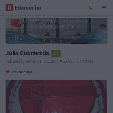
Júlia Cukrászda
5.0
Cukrászda
,
Kávézó
és
Fagyizó
Zárva ma 10:00-ig
Kedvencekhez