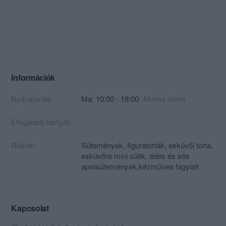
Információk
Nyitvatartás:
Ma: 10:00 - 18:00
Mutass többet
Elfogadott kártyák:
Rólunk:
Sütemények, figuratorták, esküvői torta,
esküvőre mini sütik, édes és sós
aprósütemények,kézműves fagylalt
Kapcsolat