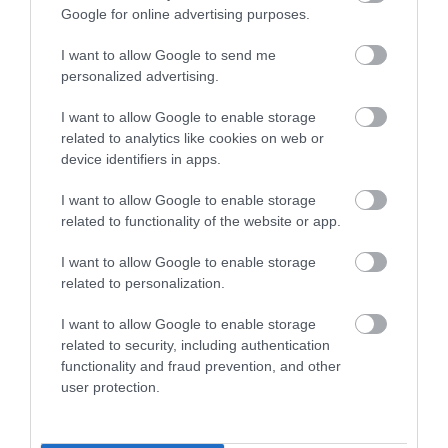
Google for online advertising purposes.
Összesen 1
I want to allow Google to send me
personalized advertising.
nagyon jo a cukrázda jok sütik
I want to allow Google to enable storage
finomak meg a fagyik
related to analytics like cookies on web or
device identifiers in apps.
Jelentés
Polostyák Zoltán
I want to allow Google to enable storage
2017. Május 1.
related to functionality of the website or app.
I want to allow Google to enable storage
related to personalization.
Értékeld Te is!
I want to allow Google to enable storage
related to security, including authentication
functionality and fraud prevention, and other
user protection.