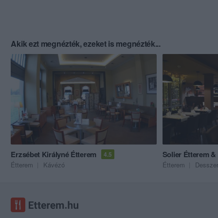
Akik ezt megnézték, ezeket is megnézték...
Erzsébet Királyné Étterem
Solier Étterem &
4.5
Étterem
Kávézó
Étterem
Desszer