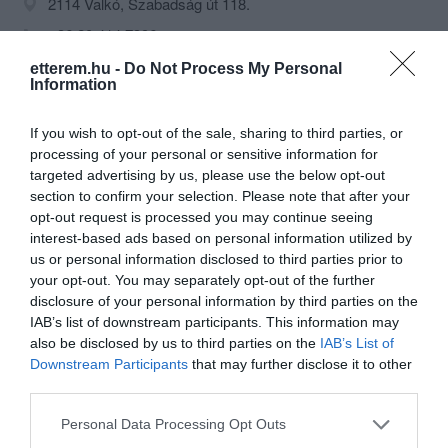
2114 Valkó, Szabadság út 118.
+36 20 414 7396
https://www.facebook.com/juliacukraszda
etterem.hu -
Do Not Process My Personal
Information
If you wish to opt-out of the sale, sharing to third parties, or
processing of your personal or sensitive information for
targeted advertising by us, please use the below opt-out
section to confirm your selection. Please note that after your
opt-out request is processed you may continue seeing
interest-based ads based on personal information utilized by
Probléma jelentése
Te vagy a tulajdonos?
us or personal information disclosed to third parties prior to
your opt-out. You may separately opt-out of the further
disclosure of your personal information by third parties on the
IAB’s list of downstream participants. This information may
also be disclosed by us to third parties on the
IAB’s List of
Downstream Participants
that may further disclose it to other
third parties.
Please note that this website/app uses one or more Google
Personal Data Processing Opt Outs
services and may gather and store information including but