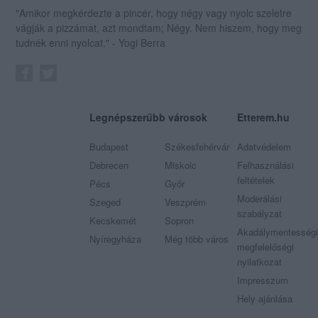
"Amikor megkérdezte a pincér, hogy négy vagy nyolc szeletre
vágják a pizzámat, azt mondtam; Négy. Nem hiszem, hogy meg
tudnék enni nyolcat." - Yogi Berra
Legnépszerűbb városok
Etterem.hu
Budapest
Székesfehérvár
Adatvédelem
Debrecen
Miskolc
Felhasználási
feltételek
Pécs
Győr
Moderálási
Szeged
Veszprém
szabályzat
Kecskemét
Sopron
Akadálymentességi
Nyíregyháza
Még több város
megfelelőségi
nyilatkozat
Impresszum
Hely ajánlása