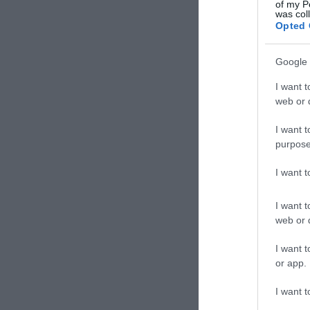
is előtérbe helyezve 
of my P
was col
Ételeink a kezdetek
Mutass többet
Opted 
ízvilágúak voltak, e
meg fogjuk őrizni, a
a kedves vendégein
Google 
I want t
web or d
I want t
purpose
I want 
I want t
web or d
I want t
or app.
I want t