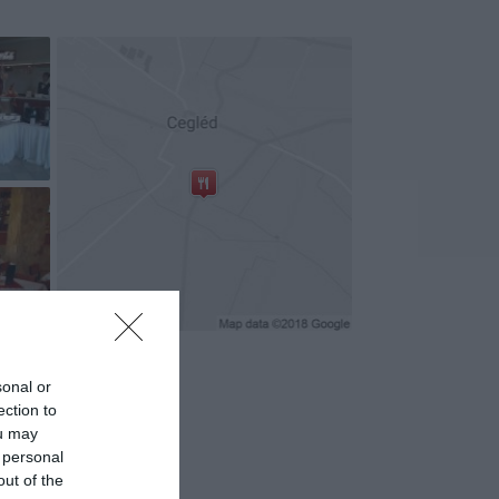
+2
sonal or
ection to
ou may
 personal
out of the