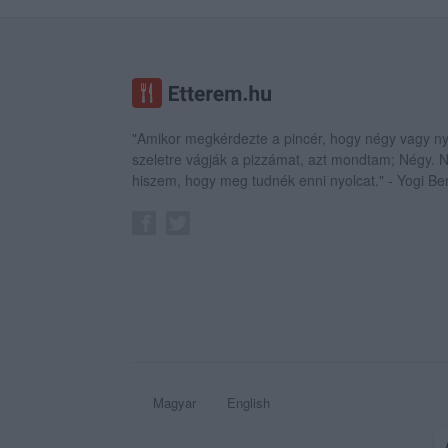
"Amikor megkérdezte a pincér, hogy négy vagy ny
szeletre vágják a pizzámat, azt mondtam; Négy.
hiszem, hogy meg tudnék enni nyolcat." - Yogi Be
Magyar
English