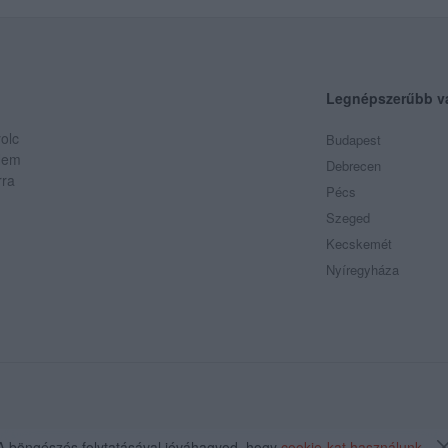
Legnépszerűbb v
olc
Budapest
 Nem
Debrecen
rra
Pécs
Szeged
Kecskemét
Nyíregyháza
A böngészés folytatásával jóváhagyod, hogy
cookie-kat használunk
.