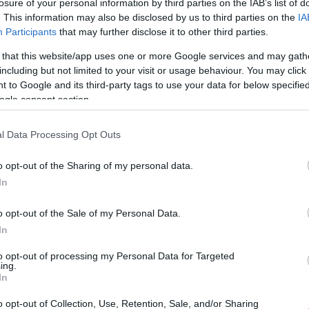
losure of your personal information by third parties on the IAB’s list of
. This information may also be disclosed by us to third parties on the
IA
Participants
that may further disclose it to other third parties.
 that this website/app uses one or more Google services and may gath
including but not limited to your visit or usage behaviour. You may click 
 to Google and its third-party tags to use your data for below specifi
ogle consent section.
Kap
l Data Processing Opt Outs
utass többet
o opt-out of the Sharing of my personal data.
In
ros
o opt-out of the Sale of my Personal Data.
socsó, Melegétel, Terasz, Parkoló, Kártyás fizetés
In
jére elkészült bográcsozó,
to opt-out of processing my Personal Data for Targeted
ing.
, melyet szintén Zsolt és kedves
In
g építettek, melyben ízletes
evesek fognak készülni. Ezzel
o opt-out of Collection, Use, Retention, Sale, and/or Sharing