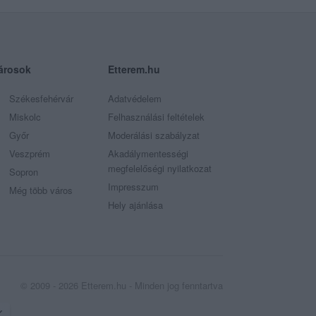
árosok
Etterem.hu
Székesfehérvár
Adatvédelem
Miskolc
Felhasználási feltételek
Győr
Moderálási szabályzat
Veszprém
Akadálymentességi
megfelelőségi nyilatkozat
Sopron
Impresszum
Még több város
Hely ajánlása
© 2009 - 2026 Etterem.hu - Minden jog fenntartva