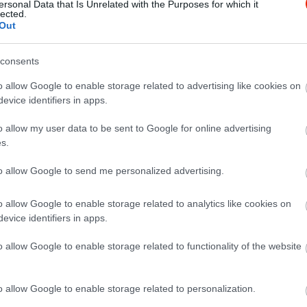
a családi, baráti hangulatot.
ersonal Data that Is Unrelated with the Purposes for which it
lected.
 óta mindig magyaros, házias
Out
zt a jó szokásunkat a jövőben is
mivel már több mint 50 éve állunk
k rendelkezésére.
consents
o allow Google to enable storage related to advertising like cookies on
evice identifiers in apps.
o allow my user data to be sent to Google for online advertising
s.
to allow Google to send me personalized advertising.
o allow Google to enable storage related to analytics like cookies on
evice identifiers in apps.
o allow Google to enable storage related to functionality of the website
o allow Google to enable storage related to personalization.