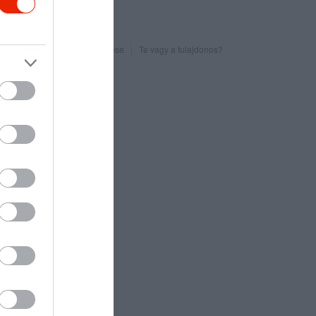
Probléma jelentése
Te vagy a tulajdonos?