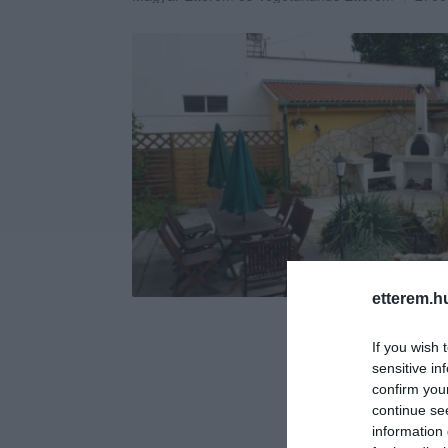
etterem.h
If you wish 
sensitive in
confirm you
continue se
information 