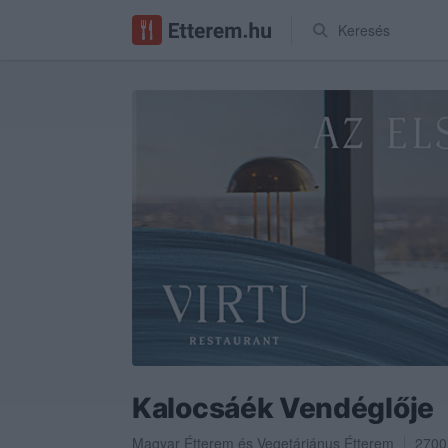
Keresés
Kalocsáék Vendéglője
Magyar Étterem
és
Vegetáriánus Étterem
2700