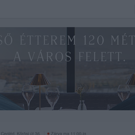
Cegléd
,
Kőrösi út 36.
Zárva ma 11:00-ig