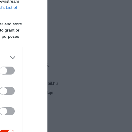
 downstream
B’s List of
er and store
to grant or
ed purposes
csolat
2700 Cegléd, Kőrösi út 36.
+36 53 315 111
kalocsa.jozsefne@fibermail.hu
fb.com/kalocsaekvendegloje