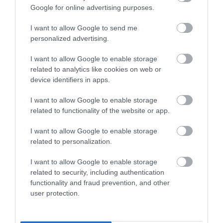
Összesen 2
Google for online advertising purposes.
I want to allow Google to send me
personalized advertising.
Sziante naponta járok, a kávé
kiváló, a minőség állandó.
I want to allow Google to enable storage
Sokoldalú és jól képzett
related to analytics like cookies on web or
személyzet, a kávé iránt
device identifiers in apps.
Németh László
megszállott tulajdonossal.
2017. Február 10.
I want to allow Google to enable storage
Jelentés
related to functionality of the website or app.
I want to allow Google to enable storage
related to personalization.
Értékeld Te is!
I want to allow Google to enable storage
related to security, including authentication
functionality and fraud prevention, and other
user protection.