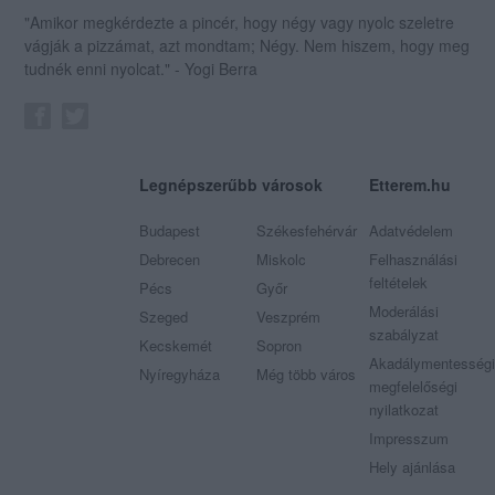
"Amikor megkérdezte a pincér, hogy négy vagy nyolc szeletre
vágják a pizzámat, azt mondtam; Négy. Nem hiszem, hogy meg
tudnék enni nyolcat." - Yogi Berra
Legnépszerűbb városok
Etterem.hu
Budapest
Székesfehérvár
Adatvédelem
Debrecen
Miskolc
Felhasználási
feltételek
Pécs
Győr
Moderálási
Szeged
Veszprém
szabályzat
Kecskemét
Sopron
Akadálymentességi
Nyíregyháza
Még több város
megfelelőségi
nyilatkozat
Impresszum
Hely ajánlása