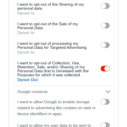
not limited to your visit or usage behaviour. You may click to
I want to opt-out of the Sharing of my
personal data.
grant or deny consent to Google and its third-party tags to
Opted In
use your data for below specified purposes in below Google
consent section.
I want to opt-out of the Sale of my
Personal Data.
Opted In
I want to opt-out of processing my
Personal Data for Targeted Advertising.
Opted In
I want to opt-out of Collection, Use,
Retention, Sale, and/or Sharing of my
Personal Data that Is Unrelated with the
Purposes for which it was collected.
Értékelések
Értékeld Te is
Opted Out
5
1
4.5
Google consents
4
1
I want to allow Google to enable storage
3
0
related to advertising like cookies on web or
2
0
device identifiers in apps.
1
0
I want to allow my user data to be sent to