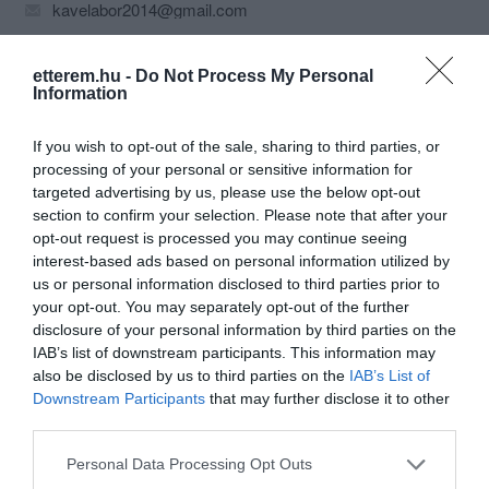
kavelabor2014@gmail.com
fb.com/kavelabor/timeline
etterem.hu -
Do Not Process My Personal
Information
If you wish to opt-out of the sale, sharing to third parties, or
processing of your personal or sensitive information for
targeted advertising by us, please use the below opt-out
section to confirm your selection. Please note that after your
opt-out request is processed you may continue seeing
Probléma jelentése
Te vagy a tulajdonos?
interest-based ads based on personal information utilized by
us or personal information disclosed to third parties prior to
your opt-out. You may separately opt-out of the further
disclosure of your personal information by third parties on the
IAB’s list of downstream participants. This information may
also be disclosed by us to third parties on the
IAB’s List of
Downstream Participants
that may further disclose it to other
third parties.
Please note that this website/app uses one or more Google
Personal Data Processing Opt Outs
services and may gather and store information including but