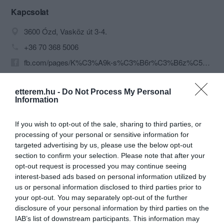
Kapcsolat
3600 Ózd, Vasköz út 3-4.
+36 70 368 5006
fb.com/pages/K%C3%A9k-s%C3%B6r%C3%B6z%C5%91-%C3%A9s-%C3%A9telb%C3%A1r/206980189476865
etterem.hu -
Do Not Process My Personal
Information
If you wish to opt-out of the sale, sharing to third parties, or
processing of your personal or sensitive information for
targeted advertising by us, please use the below opt-out
section to confirm your selection. Please note that after your
Probléma jelentése
Te vagy a tulajdonos?
opt-out request is processed you may continue seeing
interest-based ads based on personal information utilized by
us or personal information disclosed to third parties prior to
your opt-out. You may separately opt-out of the further
disclosure of your personal information by third parties on the
IAB’s list of downstream participants. This information may