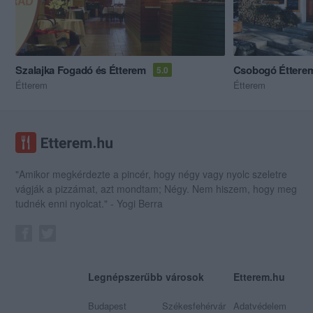
Szalajka Fogadó és Étterem
Csobogó Éttere
5.0
Étterem
Étterem
"Amikor megkérdezte a pincér, hogy négy vagy nyolc szeletre
vágják a pizzámat, azt mondtam; Négy. Nem hiszem, hogy meg
tudnék enni nyolcat." - Yogi Berra
Legnépszerűbb városok
Etterem.hu
Budapest
Székesfehérvár
Adatvédelem