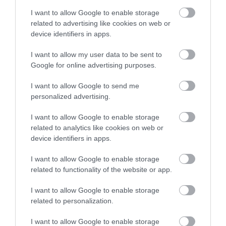
3
0
I want to allow Google to enable storage
2
1
related to advertising like cookies on web or
1
1
device identifiers in apps.
Összesen 5
I want to allow my user data to be sent to
Google for online advertising purposes.
I want to allow Google to send me
Igazából zárás előtt
personalized advertising.
rendeltem.. nem várok el
csodát de hogy rendesen fel
I want to allow Google to enable storage
se szeletelik és négy sajtos
Bari Kiara
related to analytics like cookies on web or
pizzahoz képest egy szeleten
2023. Augusztus 5.
device identifiers in apps.
nincs is sajt.. bár úgy érzem
I want to allow Google to enable storage
amúgy is csak feta és trappista
related to functionality of the website or app.
van rajta. Mindegy nem
borzaszto de pl a dolcevitahoz
I want to allow Google to enable storage
nem jöhet. Soha többet nem
related to personalization.
rendelek innen
I want to allow Google to enable storage
Jelentés