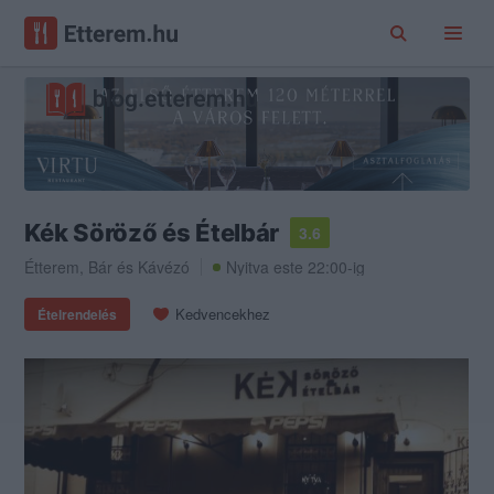
Kék Söröző és Ételbár
3.6
Étterem
,
Bár
és
Kávézó
Nyitva este 22:00-ig
Kedvencekhez
Ételrendelés