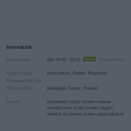
Információk
Nyitvatartás:
Ma: 06:00 - 22:00
Mutass többet
Nyitva
Konyha típus:
Nemzetközi
,
Ételbár
,
Magyaros
Elfogadott kártyák:
Felszereltség:
Melegétel, Terasz, Parkoló
Rólunk:
Szeretettel várjuk minden kedves
vendékünket, a hét minden napján,
ételeink és italaink széles választékával.