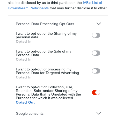
also be disclosed by us to third parties on the
IAB’s List of
Downstream Participants
that may further disclose it to other
third parties.
Please note that this website/app uses one or more Google
Personal Data Processing Opt Outs
services and may gather and store information including but
not limited to your visit or usage behaviour. You may click to
I want to opt-out of the Sharing of my
personal data.
grant or deny consent to Google and its third-party tags to
Opted In
use your data for below specified purposes in below Google
consent section.
I want to opt-out of the Sale of my
Personal Data.
Opted In
I want to opt-out of processing my
Personal Data for Targeted Advertising.
Opted In
I want to opt-out of Collection, Use,
Retention, Sale, and/or Sharing of my
Értékelések
Értékeld Te is
Personal Data that Is Unrelated with the
Purposes for which it was collected.
Opted Out
5
3
3.6
4
0
Google consents