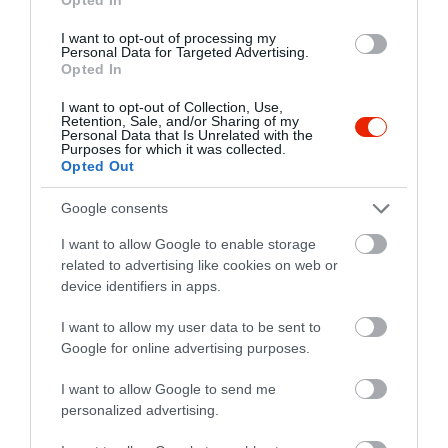
1
1
I want to opt-out of processing my
Personal Data for Targeted Advertising.
Összesen 3
Opted In
I want to opt-out of Collection, Use,
Retention, Sale, and/or Sharing of my
Personal Data that Is Unrelated with the
Családi ünnep helyszínèül
Purposes for which it was collected.
választottuk az èttermet. A
Opted Out
hangulat,az ètelek,a
Google consents
kedvessèg kifogástalan.
Kovács Edit
Viszont az egyèbkènt
2021. Július 25.
I want to allow Google to enable storage
meglepetèsnek induló
related to advertising like cookies on web or
szervezèst szinte rögtön
device identifiers in apps.
leleplezte a felszolgáló a
I want to allow my user data to be sent to
vendègeket a szervezők finom
Google for online advertising purposes.
jelzèse ellenère többször
kellemetlen helyzetbe hozva.
I want to allow Google to send me
A csodás táj, finom ètelek
personalized advertising.
miatt ajánlom,a szokásos