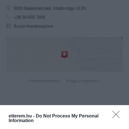
8220 Balatonalmádi, Vödörvölgyi út 20.
+36 30 633 7603
fb.com/kerekespince
Probléma jelentése
Te vagy a tulajdonos?
etterem.hu -
Do Not Process My Personal
Information