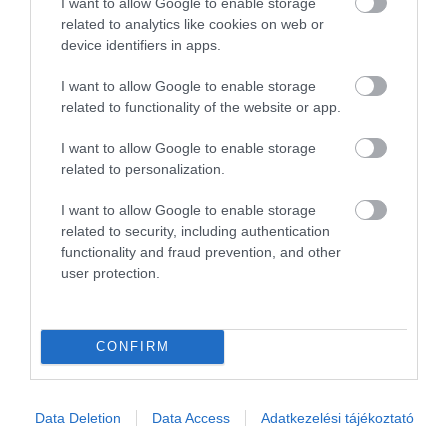
(rendelès-kiszolgálás) èttermi
I want to allow Google to enable storage
related to analytics like cookies on web or
szituációtól eltèrő elkèpzelès
device identifiers in apps.
esetèn nem.
Jelentés
I want to allow Google to enable storage
related to functionality of the website or app.
I want to allow Google to enable storage
Még sosem távoztunk
related to personalization.
étteremből ennyire éhesen.
Rendeltünk két kétszemélyes
I want to allow Google to enable storage
related to security, including authentication
tálat. Kihozták egyet. Azt
Veres Anikó
functionality and fraud prevention, and other
gondoltuk félreértés történt és
2017. Június 5.
user protection.
azt hitték 4-en kérünk egy
kétszemélyest, de a számlán
kettő ára szerepelt. Teljesen
CONFIRM
arra mentek hogy az ember
pénzét elvegyék. Rendeltünk
3 dl szörpöt és limonádét​,
Data Deletion
Data Access
Adatkezelési tájékoztató
kihozták 5 dl-t, számlán persze