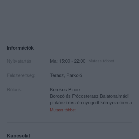
Információk
Nyitvatartás:
Ma: 15:00 - 22:00
Mutass többet
Felszereltség:
Terasz, Parkoló
Rólunk:
Kerekes Pince
Borozó és Fröccsterasz Balatonalmádi
pinkóczi részén nyugodt környezetben a
balatoni kerékpárút és a Remete Erdő
Mutass többet
szomszédságában.
Kapcsolat