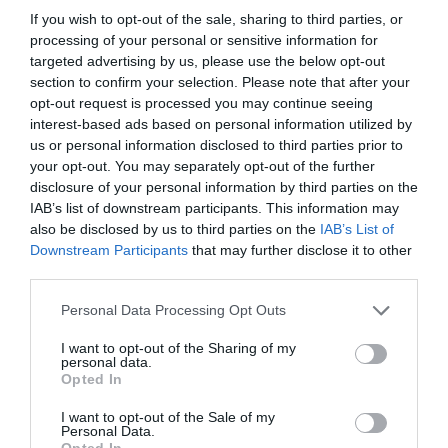
If you wish to opt-out of the sale, sharing to third parties, or
processing of your personal or sensitive information for
targeted advertising by us, please use the below opt-out
section to confirm your selection. Please note that after your
opt-out request is processed you may continue seeing
interest-based ads based on personal information utilized by
us or personal information disclosed to third parties prior to
your opt-out. You may separately opt-out of the further
disclosure of your personal information by third parties on the
IAB’s list of downstream participants. This information may
also be disclosed by us to third parties on the
IAB’s List of
Downstream Participants
that may further disclose it to other
third parties.
Please note that this website/app uses one or more Google
Personal Data Processing Opt Outs
Értékelések
Értékeld Te is
services and may gather and store information including but
not limited to your visit or usage behaviour. You may click to
I want to opt-out of the Sharing of my
personal data.
5
1
grant or deny consent to Google and its third-party tags to
3.0
Opted In
4
use your data for below specified purposes in below Google
0
consent section.
3
I want to opt-out of the Sale of my
1
Personal Data.
2
0
Opted In