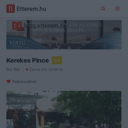
Kerekes Pince
3.0
Bor Bár
Zárva ma 15:00-ig
Kedvencekhez