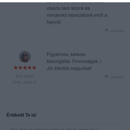
az 5 dl volt rajta. Soha többé
vissza nem térünk és
mindenkit lebeszélünk erről a
helyről.
Jelentés
Figyelmes, kedves
kiszolgálás. Finomságok..!
Jól éreztük magunkat!
Éva Nyeső
Jelentés
2016. Július 6.
Értékeld Te is!