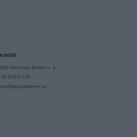
csolat
8360 Keszthely, Balaton u. 9.
+36 83 313 129
info@lakomaetterem.hu