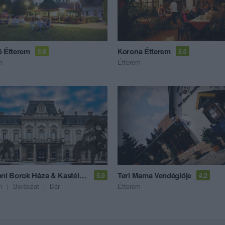
ő Étterem
Korona Étterem
3.8
5.0
m
Étterem
Balatoni Borok Háza & Kastélypince
Teri Mama Vendéglője
5.0
4.2
m
Borászat
Bár
Étterem