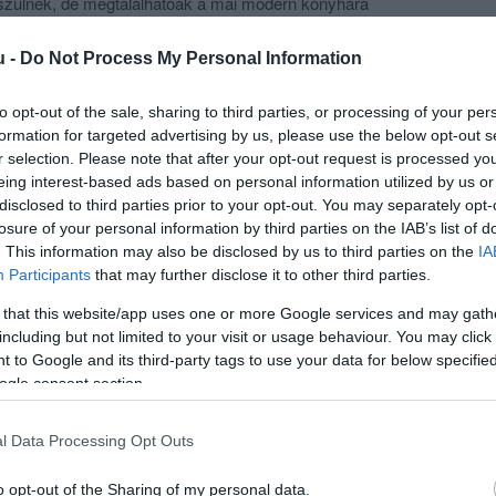
észülnek, de megtalálhatóak a mai modern konyhára
k is.
u -
Do Not Process My Personal Information
almak, osztálytalálkozók, keresztelők, családi ünnepek
 színvonalon vállaljuk.
to opt-out of the sale, sharing to third parties, or processing of your per
formation for targeted advertising by us, please use the below opt-out s
ezményes menüajánlatot kínálunk. Természetesen a
r selection. Please note that after your opt-out request is processed y
talványokat is beváltjuk.
eing interest-based ads based on personal information utilized by us or
disclosed to third parties prior to your opt-out. You may separately opt-
 kidobja a 3 hatost, a számláját éttermünk állja!
losure of your personal information by third parties on the IAB’s list of
. This information may also be disclosed by us to third parties on the
IA
éttermünkben és mediterrán kerthelyiségünkben.
Participants
that may further disclose it to other third parties.
 that this website/app uses one or more Google services and may gath
including but not limited to your visit or usage behaviour. You may click 
 to Google and its third-party tags to use your data for below specifi
ogle consent section.
l Data Processing Opt Outs
o opt-out of the Sharing of my personal data.