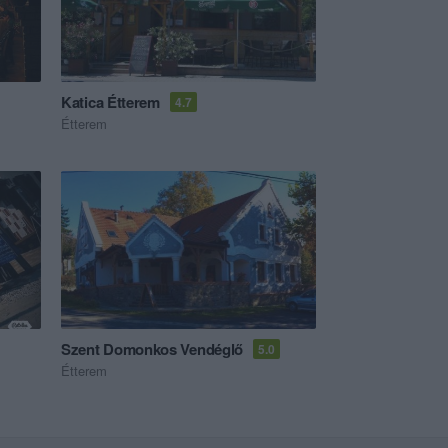
Katica Étterem
4.7
Étterem
Szent Domonkos Vendéglő
5.0
Étterem