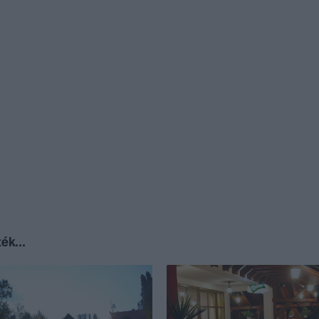
ék...