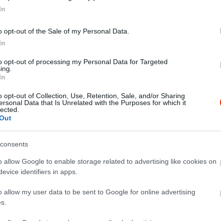
In
o opt-out of the Sale of my Personal Data.
In
to opt-out of processing my Personal Data for Targeted
ing.
In
o opt-out of Collection, Use, Retention, Sale, and/or Sharing
ersonal Data that Is Unrelated with the Purposes for which it
lected.
Out
consents
o allow Google to enable storage related to advertising like cookies on
evice identifiers in apps.
тя и интерьер необычный! Рыбу подали старую.
o allow my user data to be sent to Google for online advertising
s.