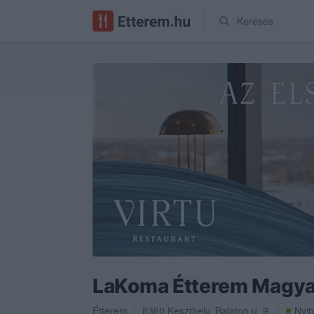
Keresés
LaKoma Étterem Magya
Étterem
8360
Keszthely
,
Balaton u. 9.
Nyit