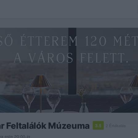
r Feltalálók Múzeuma
3.5
2 Értékelés
va este 20:00-ig