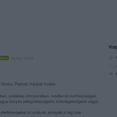
Kap
Mutass többet
Nyitva
 Terasz, Parkoló, Kártyás fizetés
ban, családias környezetben, mediterrán kerthelyiséggel,
magyar konyha jellegzetességeire, különlegességeire vágyó
ételféleségeket is kínálunk, amelyek a régi ízek