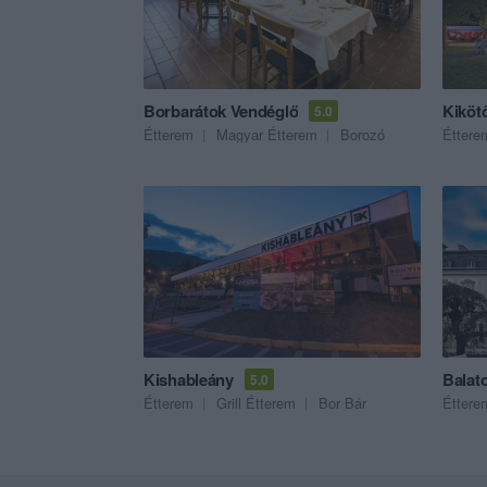
Borbarátok Vendéglő
Kiköt
5.0
Étterem
Magyar Étterem
Borozó
Éttere
Kishableány
5.0
Étterem
Grill Étterem
Bor Bár
Éttere