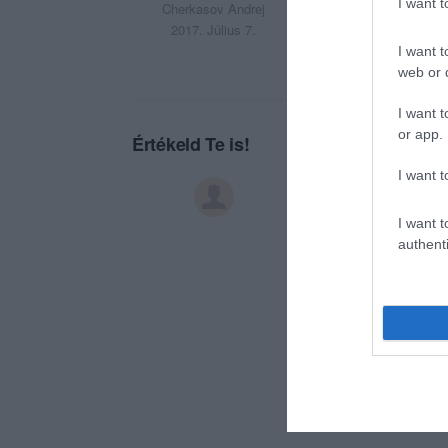
I want 
Cherkasov Andrej
2017. Július 7.
I want t
web or d
I want t
or app.
Értékeld Te is!
I want t
I want t
authenti