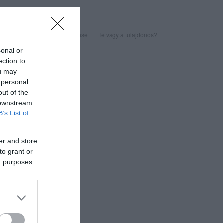
Probléma jelentése
Te vagy a tulajdonos?
sonal or
ection to
ou may
 personal
out of the
 downstream
B’s List of
er and store
to grant or
ed purposes