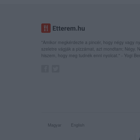
"Amikor megkérdezte a pincér, hogy négy vagy ny
szeletre vágják a pizzámat, azt mondtam; Négy.
hiszem, hogy meg tudnék enni nyolcat." - Yogi Be
Magyar
English