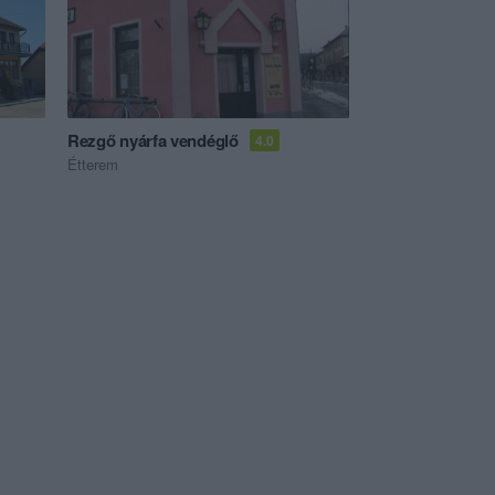
Rezgő nyárfa vendéglő
4.0
Étterem