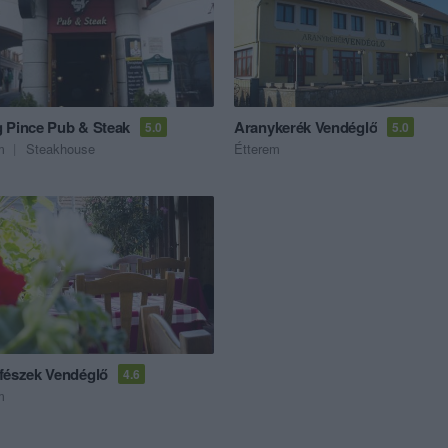
 Pince Pub & Steak
Aranykerék Vendéglő
5.0
5.0
m
Steakhouse
Étterem
fészek Vendéglő
4.6
m