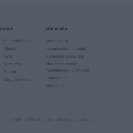
árosok
Etterem.hu
Székesfehérvár
Adatvédelem
Miskolc
Felhasználási feltételek
Győr
Moderálási szabályzat
Veszprém
Akadálymentességi
megfelelőségi nyilatkozat
Sopron
Impresszum
Még több város
Hely ajánlása
© 2009 - 2026 Etterem.hu - Minden jog fenntartva