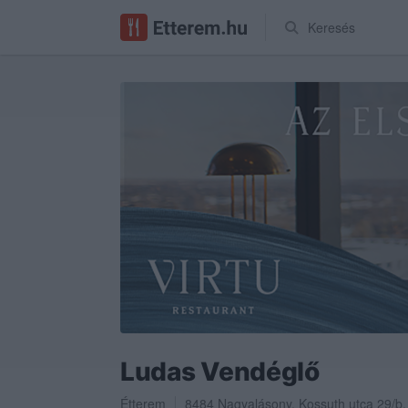
Keresés
Ludas Vendéglő
Étterem
8484
Nagyalásony
,
Kossuth utca 29/b.