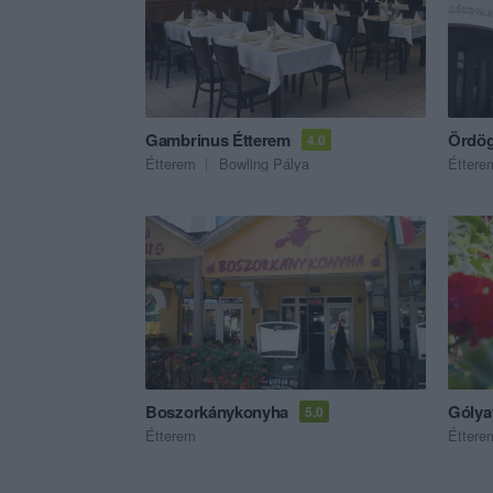
Gambrinus Étterem
Ördög
4.0
Étterem
Bowling Pálya
Éttere
Boszorkánykonyha
Gólya
5.0
Étterem
Éttere