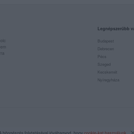
Legnépszerűbb v
olc
Budapest
 Nem
Debrecen
rra
Pécs
Szeged
Kecskemét
Nyíregyháza
A böngészés folytatásával jóváhagyod, hogy
cookie-kat használunk
.