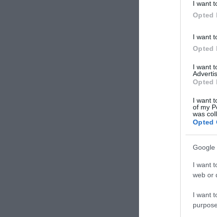
I want t
Opted 
I want t
Opted 
I want 
Advertis
Opted 
I want t
of my P
was col
Opted 
Google 
I want t
web or d
I want t
purpose