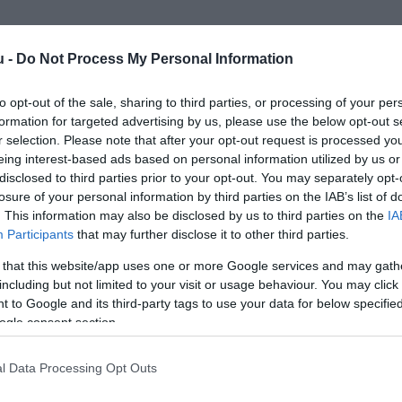
u -
Do Not Process My Personal Information
to opt-out of the sale, sharing to third parties, or processing of your per
formation for targeted advertising by us, please use the below opt-out s
r selection. Please note that after your opt-out request is processed y
Kap
eing interest-based ads based on personal information utilized by us or
disclosed to third parties prior to your opt-out. You may separately opt-
losure of your personal information by third parties on the IAB’s list of
utass többet
. This information may also be disclosed by us to third parties on the
IA
Participants
that may further disclose it to other third parties.
ros
 that this website/app uses one or more Google services and may gath
including but not limited to your visit or usage behaviour. You may click 
arkoló, Kártyás fizetés
 to Google and its third-party tags to use your data for below specifi
ogle consent section.
l Data Processing Opt Outs