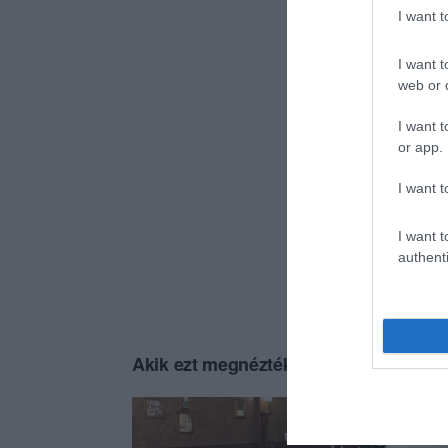
I want 
I want t
web or d
I want t
or app.
I want t
I want t
authenti
Akik ezt megnézték, ezeket is megnézt