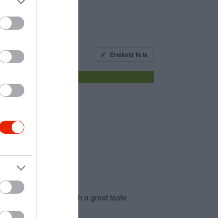
Értékeld Te is
 to try. One friend, with a great taste