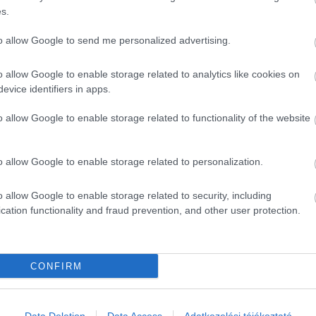
.
s.
y`re so popular!
to allow Google to send me personalized advertising.
, that i will definately return
o allow Google to enable storage related to analytics like cookies on
it
evice identifiers in apps.
o allow Google to enable storage related to functionality of the website
o allow Google to enable storage related to personalization.
o allow Google to enable storage related to security, including
cation functionality and fraud prevention, and other user protection.
CONFIRM