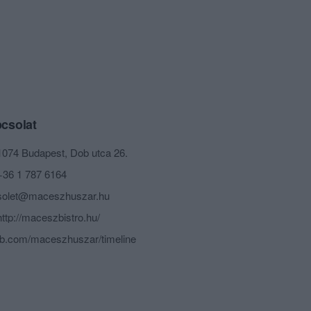
csolat
1074 Budapest, Dob utca 26.
+36 1 787 6164
solet@maceszhuszar.hu
http://maceszbistro.hu/
fb.com/maceszhuszar/timeline