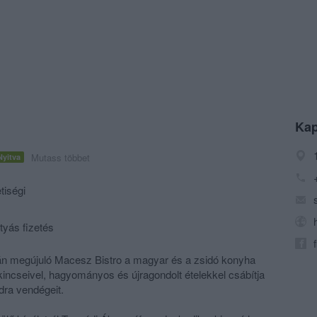
Kap
Mutass többet
Nyitva
iségi
tyás fizetés
án megújuló Macesz Bistro a magyar és a zsidó konyha
 kincseivel, hagyományos és újragondolt ételekkel csábítja
dra vendégeit.