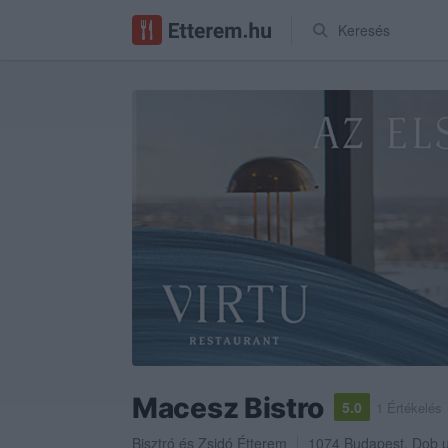
Keresés
Macesz Bistro
5.0
1 Értékelés
Bisztró
és
Zsidó Étterem
1074
Budapest
,
Dob u