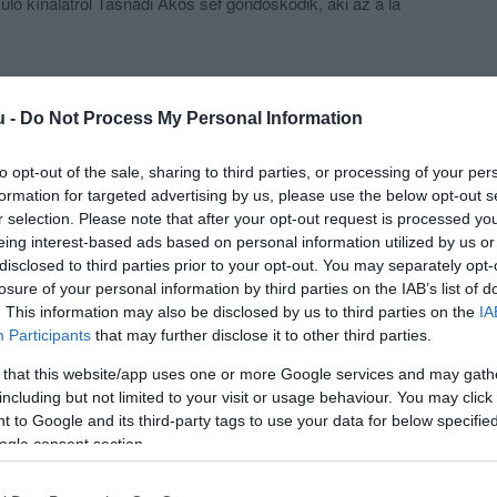
ülő kínálatról Tasnádi Ákos séf gondoskodik, aki az á la
a napi ajánlatban szezonális különlegességekkel színesíti
k a borlap összeállítására is, a hazai pincészetek
gát néhány különleges külföldi tétellel kiegészítve.
u -
Do Not Process My Personal Information
szönhetően a nagypolgári, mégis otthonos miliőt egy
to opt-out of the sale, sharing to third parties, or processing of your per
gosabb, a kiegészítőknek köszönhetően mégis izgalmas,
formation for targeted advertising by us, please use the below opt-out s
lat váltotta.
r selection. Please note that after your opt-out request is processed y
eing interest-based ads based on personal information utilized by us or
sti belváros egyik legizgalmasabb kulináris színfoltja,
disclosed to third parties prior to your opt-out. You may separately opt-
mantikus vacsorához, családi ebédre és üzleti
losure of your personal information by third parties on the IAB’s list of
. This information may also be disclosed by us to third parties on the
IA
Participants
that may further disclose it to other third parties.
 that this website/app uses one or more Google services and may gath
including but not limited to your visit or usage behaviour. You may click 
 to Google and its third-party tags to use your data for below specifi
ogle consent section.