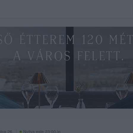
tca 26.
Nyitva este 23:00-ig