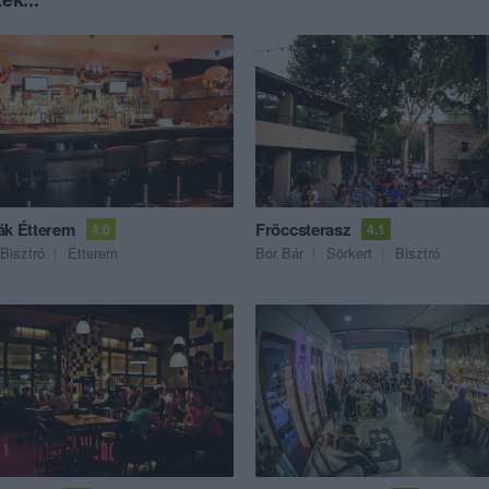
ák Étterem
Fröccsterasz
4.0
4.1
Bisztró
Étterem
Bor Bár
Sörkert
Bisztró