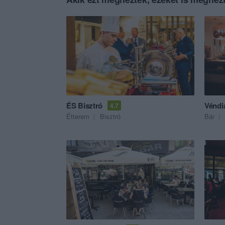
ÉS Bisztró
Véndi
4.7
Étterem
Bisztró
Bár