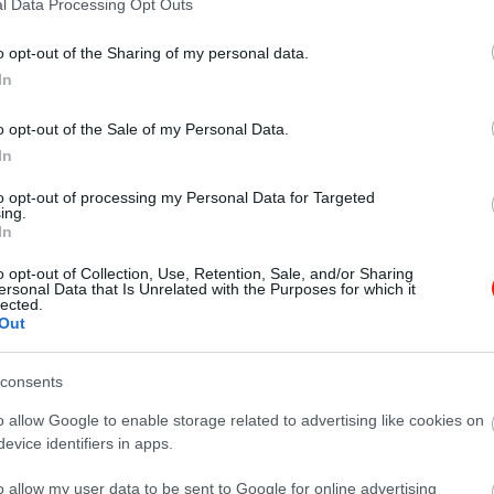
l Data Processing Opt Outs
o opt-out of the Sharing of my personal data.
In
o opt-out of the Sale of my Personal Data.
In
to opt-out of processing my Personal Data for Targeted
ing.
In
o opt-out of Collection, Use, Retention, Sale, and/or Sharing
ersonal Data that Is Unrelated with the Purposes for which it
lected.
Out
consents
ve menus.
o allow Google to enable storage related to advertising like cookies on
evice identifiers in apps.
 myself, but even their burger looked so deliscious, that i needed
, so i gave in.
o allow my user data to be sent to Google for online advertising