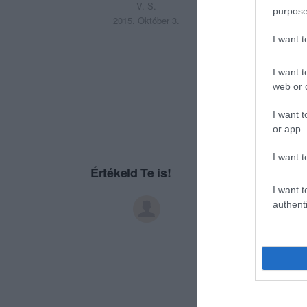
And it was worth it
V. S.
purpose
2015. Október 3.
No wonder why the
I want 
So many great meals
I want t
Highly recommend 
web or d
I want t
or app.
I want t
Értékeld Te is!
I want t
authenti