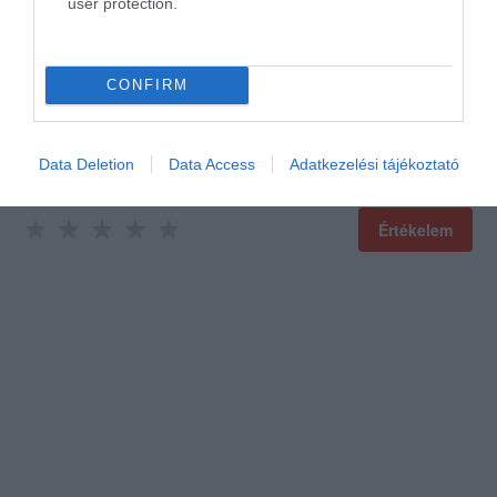
Értékeld Te is!
user protection.
CONFIRM
Data Deletion
Data Access
Adatkezelési tájékoztató
Értékelem