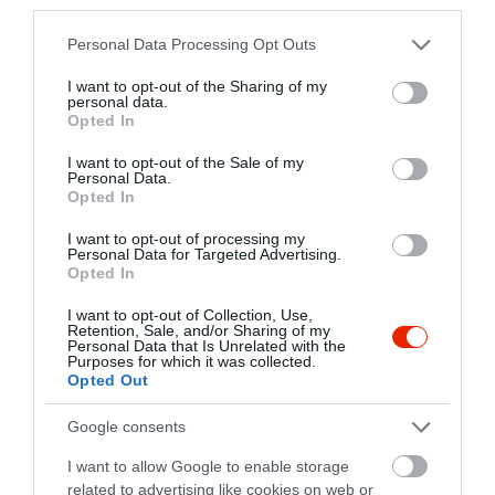
third parties.
Please note that this website/app uses one or more Google
Personal Data Processing Opt Outs
services and may gather and store information including but
not limited to your visit or usage behaviour. You may click to
I want to opt-out of the Sharing of my
personal data.
grant or deny consent to Google and its third-party tags to
Opted In
use your data for below specified purposes in below Google
consent section.
I want to opt-out of the Sale of my
Personal Data.
Opted In
I want to opt-out of processing my
Personal Data for Targeted Advertising.
Opted In
I want to opt-out of Collection, Use,
Retention, Sale, and/or Sharing of my
Personal Data that Is Unrelated with the
Purposes for which it was collected.
Opted Out
Google consents
I want to allow Google to enable storage
Értékelések
Értékeld Te is
related to advertising like cookies on web or