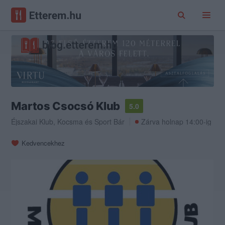
Martos Csocsó Klub
5.0
Éjszakai Klub
,
Kocsma
és
Sport Bár
Zárva holnap 14:00-ig
Kedvencekhez