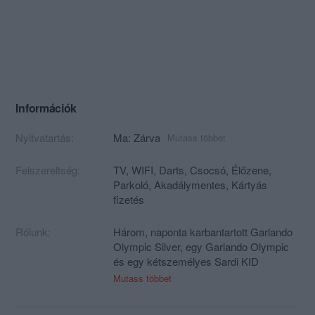
Információk
Nyitvatartás:
Ma: Zárva
Mutass többet
Felszereltség:
TV, WIFI, Darts, Csocsó, Élőzene,
Parkoló, Akadálymentes, Kártyás
fizetés
Rólunk:
Három, naponta karbantartott Garlando
Olympic Silver, egy Garlando Olympic
és egy kétszemélyes Sardi KID
kompakt csocsóasztal áll a
Mutass többet
kocsmasportok szerelmeseinek
rendelkezésére, emellett darts és a