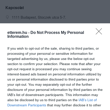
Martos Sörpong Liga jóvoltából
sörpingpong is vár Titeket! De akkor se
Kapcsolat
csüggedj, ha elfáradtál vagy nem
1111 Budapest, Stoczek utca 5-7.
szeretnél játszani, hiszen rendszeres
sportközvetítésekkel gondoskodunk a
+36 20 402 7512
számodra megfelelő kikapcsolódásról;
csocsoklub@gmail.com
ehhez egy nagyképernyős televízió és
etterem.hu -
Do Not Process My Personal
Information
két projektor áll rendelkezésünkre.
http://martoscsocso.business.site/
Helyezd magad kényelembe, és nézz
fb.com/martoscsocsoklub
szét az itallapon – garantáltan találsz a
If you wish to opt-out of the sale, sharing to third parties, or
kedvedre valót! Ha kérdésed támadna,
processing of your personal or sensitive information for
keresd bátran a személyzet tagjait, vagy
targeted advertising by us, please use the below opt-out
látogass el Facebook oldalunkra, ahol
section to confirm your selection. Please note that after your
minden infót megtalálsz! Délutánonként
opt-out request is processed you may continue seeing
kávézó hangulatban, esténként
interest-based ads based on personal information utilized by
felpörögve, nagy sör és italválasztékkal,
us or personal information disclosed to third parties prior to
és igazán alacsony árakkal vár Téged is
your opt-out. You may separately opt-out of the further
a Martos Csocsó Klub!
disclosure of your personal information by third parties on the
Probléma jelentése
IAB’s list of downstream participants. This information may
also be disclosed by us to third parties on the
IAB’s List of
Downstream Participants
that may further disclose it to other