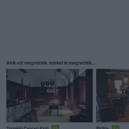
Akik ezt megnézték, ezeket is megnézték...
Tornádó Csocsó Klub
Pirítós
5.0
5.0