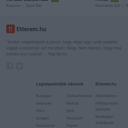
Kocsma
Sport Bár
Kézműves Sör
"Amikor megkérdezte a pincér, hogy négy vagy nyolc szeletre
vágják a pizzámat, azt mondtam; Négy. Nem hiszem, hogy meg
tudnék enni nyolcat." - Yogi Berra
Legnépszerűbb városok
Etterem.hu
Budapest
Székesfehérvár
Adatvédelem
Debrecen
Miskolc
Felhasználási
feltételek
Pécs
Győr
Moderálási
Szeged
Veszprém
szabályzat
Kecskemét
Sopron