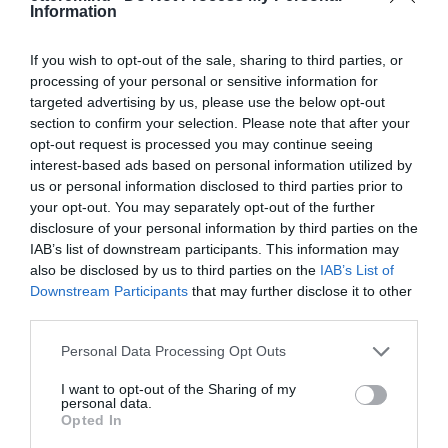
teraszhelyiséggel, télen meleget adó
Kapcsolat
Information
kemencével, mindig kedves
6353 Dusnok, Folyópart
személyzettel várja vendégeit.
If you wish to opt-out of the sale, sharing to third parties, or
A nyári időszakban kellemes felüdülést
+36 30 839 5583
processing of your personal or sensitive information for
nyújt a Vajas-fok hűsítő vize, ami
targeted advertising by us, please use the below opt-out
mediterranpub@freemail.hu
fürdésre tökéletesen alkalmas, tiszta és
section to confirm your selection. Please note that after your
lassan mélyülő.
www.fb.com/pages/Mediterran-Pub/225883674118193
opt-out request is processed you may continue seeing
A helyszín kamionnal is megközelíthető,
interest-based ads based on personal information utilized by
áthajtás lehetséges.
us or personal information disclosed to third parties prior to
GPS: 46°23'09"N és 18°57'24"O
your opt-out. You may separately opt-out of the further
disclosure of your personal information by third parties on the
A konyha nyitva tartása a téli
IAB’s list of downstream participants. This information may
időszakban:
also be disclosed by us to third parties on the
IAB’s List of
hétköznap 12:00 és 19:00-ig
Downstream Participants
that may further disclose it to other
péntek-szombaton déltől 21:00-ig
third parties.
Probléma jelentése
Te vagy a tulajdonos?
HÁZHOZSZÁLLÍTÁST NEM TUDUNK
Please note that this website/app uses one or more Google
Personal Data Processing Opt Outs
VÁLLALNI!
services and may gather and store information including but
not limited to your visit or usage behaviour. You may click to
I want to opt-out of the Sharing of my
personal data.
grant or deny consent to Google and its third-party tags to
Opted In
use your data for below specified purposes in below Google