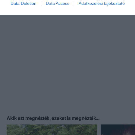
Data Deletion
Data Access
Adatkezelési tájékoztató
Akik ezt megnézték, ezeket is megnézték...