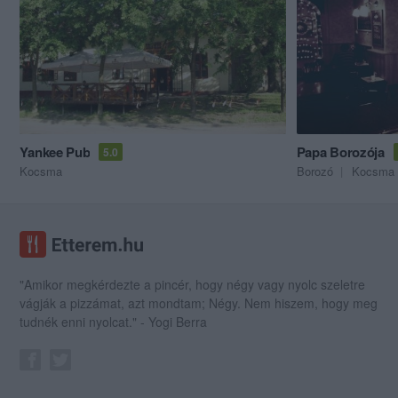
Yankee Pub
Papa Borozója
5.0
Kocsma
Borozó
Kocsma
"Amikor megkérdezte a pincér, hogy négy vagy nyolc szeletre
vágják a pizzámat, azt mondtam; Négy. Nem hiszem, hogy meg
tudnék enni nyolcat." - Yogi Berra