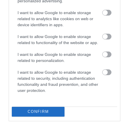
5.0
personalized advertising.
3
0
I want to allow Google to enable storage
2
0
related to analytics like cookies on web or
1
0
device identifiers in apps.
Összesen 4
I want to allow Google to enable storage
related to functionality of the website or app.
I want to allow Google to enable storage
related to personalization.
I want to allow Google to enable storage
related to security, including authentication
functionality and fraud prevention, and other
user protection.
Értékelem
CONFIRM