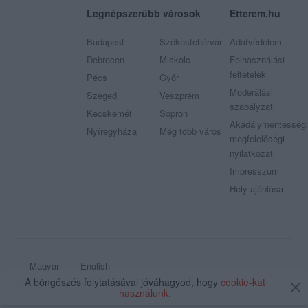
Legnépszerűbb városok
Etterem.hu
Budapest
Székesfehérvár
Adatvédelem
Debrecen
Miskolc
Felhasználási
feltételek
Pécs
Győr
Moderálási
Szeged
Veszprém
szabályzat
Kecskemét
Sopron
Akadálymentességi
Nyíregyháza
Még több város
megfelelőségi
nyilatkozat
Impresszum
Hely ajánlása
Magyar
English
A böngészés folytatásával jóváhagyod, hogy
cookie-kat
© 2009 - 2026 Etterem.hu - Minden jog fenntartva
használunk
.