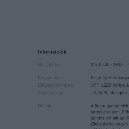
Információk
Nyitvatartás:
Ma: 07:00 - 19:00
M
Konyha típus:
Pizzéria
,
Hamburge
Elfogadott kártyák:
OTP SZÉP kártya, M
Felszereltség:
TV, WIFI, Melegétel,
Rólunk:
A finom gyorsételek
tartogat valamit. P
gondoskodnak az fő 
töltött ebédet vagy 