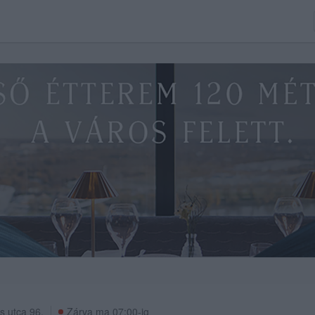
s utca 96.
Zárva ma 07:00-ig