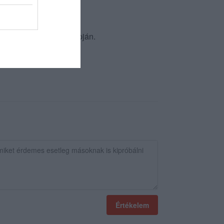
élyes tapasztalat alapján.
Értékelem