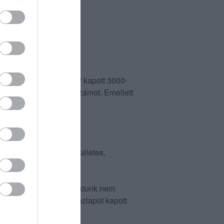
az ár amit rendeléskor kapott 3000-
 ki lehessen írni a 21 számot. Emellett
zném hogy nem volt tökéletes,
gényesebb helyekhez szoktunk nem
cán) sörös karton dobozlapot kapott