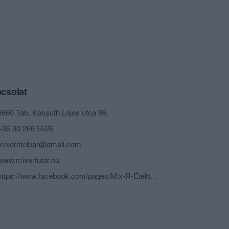
csolat
8660 Tab, Kossuth Lajos utca 96.
+36 30 266 5526
mixeretelbar@gmail.com
www.mixerfutár.hu
https://www.facebook.com/pages/Mix-R-Ételbár/430175717005846?id=430175717005846&sk