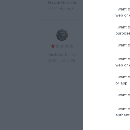
Huszár Nikoletta
2020. Április 5.
I want t
web or d
I want t
Tiszteletem!
purpose
I want 
Személyesen rende
3500 ft ra lett me
Asztalos Tamás
I want t
egy boldog születé
2018. Június 23.
web or d
Se a táblát se a s
I want t
or app.
A torta minősége 
rengeteg vajas kré
I want t
Édes anyám mikor 
I want t
authenti
gondoltuk hogy do
amin elhozhatta a t