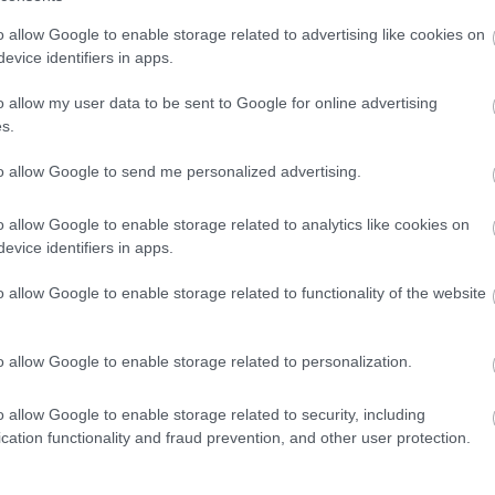
o allow Google to enable storage related to advertising like cookies on
evice identifiers in apps.
o allow my user data to be sent to Google for online advertising
s.
to allow Google to send me personalized advertising.
lt a nagymamám önöknél a szülinapomra egy csokoládé tortát, 
gbecsülve. Egy kettes és egy egyes számot is rendelt mellé, hogy
o allow Google to enable storage related to analytics like cookies on
snapot táblácskát.
evice identifiers in apps.
zámokat nem kaptuk meg, a torta ára pedig 4900 forint volt.
o allow Google to enable storage related to functionality of the website
egy hasonló elő rendelésnél mellékelten nem számít, meg jegye
m és ízetlen piskóta bevonónak tűnő csokival.
o allow Google to enable storage related to personalization.
át vette a tortát meg kérdezték hogy hozott-e dobozt, mivel i
o allow Google to enable storage related to security, including
cation functionality and fraud prevention, and other user protection.
bozt hozzunk magunknak, papír doboz hiányában, egy (arany fá
ortát.