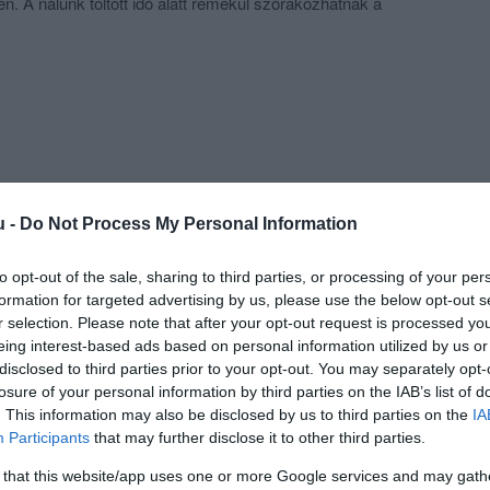
. A nálunk töltött idő alatt remekül szórakozhatnak a
sarokban.Kérjük, tekintse meg nyitvatartási időnket, és
k. Szeretettel várjuk Önt! Fizetési lehetőségként
entes fizetést, a SZÉP kártyát, a hitelkártyát, a
zsébet-utalványt és a VISA-t. Ezen kívül készpénzzel is
gásainkat otthon: örömmel házhoz szállítjuk rendelését
vitelre. Igénybe
u -
Do Not Process My Personal Information
to opt-out of the sale, sharing to third parties, or processing of your per
formation for targeted advertising by us, please use the below opt-out s
r selection. Please note that after your opt-out request is processed y
eing interest-based ads based on personal information utilized by us or
disclosed to third parties prior to your opt-out. You may separately opt-
losure of your personal information by third parties on the IAB’s list of
. This information may also be disclosed by us to third parties on the
IA
Participants
that may further disclose it to other third parties.
 that this website/app uses one or more Google services and may gath