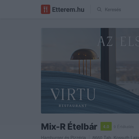
Keresés
Mix-R Ételbár
4.0
9 Értékelés
Hamburger
és
Pizzéria
8660
Tab
,
Kossuth Lajo