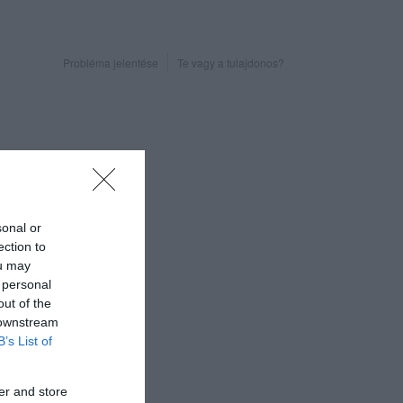
Probléma jelentése
Te vagy a tulajdonos?
sonal or
ection to
ou may
 personal
out of the
 downstream
B’s List of
er and store