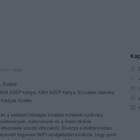
Kap
utass többet
r
,
Ételbár
KB SZÉP kártya, K&H SZÉP kártya, Erzsébet utalvány
 Kártyás fizetés
 és a salátázó bőséges kínálata mindenki számára
éksütemények, sütemények és a finom fánkok
étkezések közötti időszakról. Élvezze a ételbárunkban
vacsorát! Ingyenes WIFI-szolgáltatást kínálunk, hogy gond