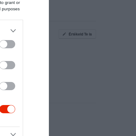
to grant or
ed purposes
Értékeld Te is