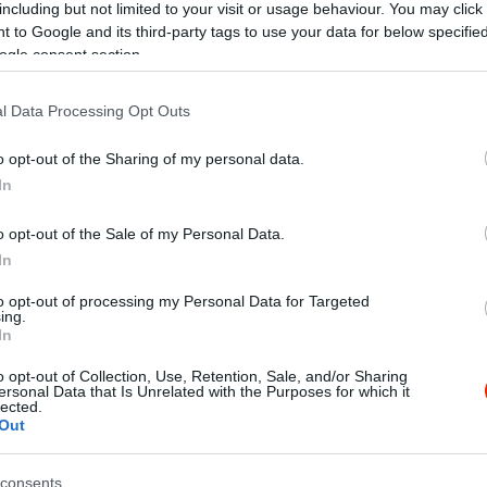
including but not limited to your visit or usage behaviour. You may click 
 to Google and its third-party tags to use your data for below specifi
ogle consent section.
l Data Processing Opt Outs
o opt-out of the Sharing of my personal data.
In
o opt-out of the Sale of my Personal Data.
In
to opt-out of processing my Personal Data for Targeted
ing.
In
o opt-out of Collection, Use, Retention, Sale, and/or Sharing
ersonal Data that Is Unrelated with the Purposes for which it
lected.
ertèsszeletet rendeltünk,isteni finom volt mindkettő!
Out
Mix-R Ètelbàr!
consents