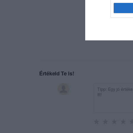
Nem az 1500Ft os á
Köszönjük a lehet
Köszönöm a figyel
Értékeld Te is!